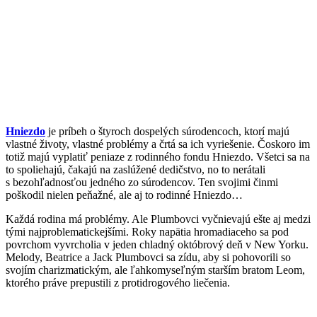
Hniezdo
je príbeh o štyroch dospelých súrodencoch, ktorí majú
vlastné životy, vlastné problémy a črtá sa ich vyriešenie. Čoskoro im
totiž majú vyplatiť peniaze z rodinného fondu Hniezdo. Všetci sa na
to spoliehajú, čakajú na zaslúžené dedičstvo, no to nerátali
s bezohľadnosťou jedného zo súrodencov. Ten svojimi činmi
poškodil nielen peňažné, ale aj to rodinné Hniezdo…
Každá rodina má problémy. Ale Plumbovci vyčnievajú ešte aj medzi
tými najproblematickejšími. Roky napätia hromadiaceho sa pod
povrchom vyvrcholia v jeden chladný októbrový deň v New Yorku.
Melody, Beatrice a Jack Plumbovci sa zídu, aby si pohovorili so
svojím charizmatickým, ale ľahkomyseľným starším bratom Leom,
ktorého práve prepustili z protidrogového liečenia.