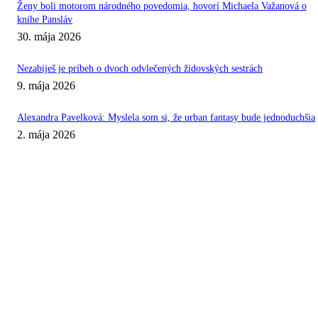
Ženy boli motorom národného povedomia, hovorí Michaela Važanová o
knihe Pansláv
30. mája 2026
Nezabiješ je príbeh o dvoch odvlečených židovských sestrách
9. mája 2026
Alexandra Pavelková: Myslela som si, že urban fantasy bude jednoduchšia
2. mája 2026