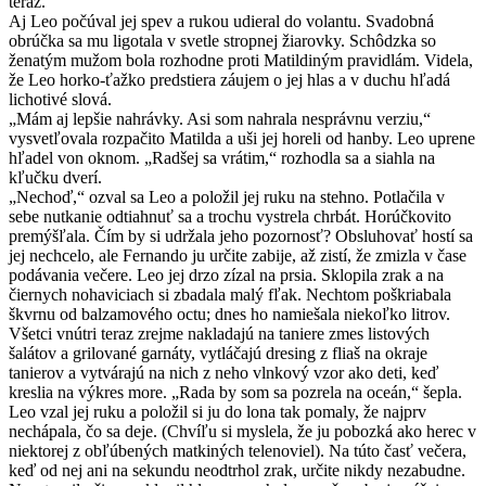
teraz.
Aj Leo počúval jej spev a rukou udieral do volantu. Svadobná
obrúčka sa mu ligotala v svetle stropnej žiarovky. Schôdzka so
ženatým mužom bola rozhodne proti Matildiným pravidlám. Videla,
že Leo horko-ťažko predstiera záujem o jej hlas a v duchu hľadá
lichotivé slová.
„Mám aj lepšie nahrávky. Asi som nahrala nesprávnu verziu,“
vysvetľovala rozpačito Matilda a uši jej horeli od hanby. Leo uprene
hľadel von oknom. „Radšej sa vrátim,“ rozhodla sa a siahla na
kľučku dverí.
„Nechoď,“ ozval sa Leo a položil jej ruku na stehno. Potlačila v
sebe nutkanie odtiahnuť sa a trochu vystrela chrbát. Horúčkovito
premýšľala. Čím by si udržala jeho pozornosť? Obsluhovať hostí sa
jej nechcelo, ale Fernando ju určite zabije, až zistí, že zmizla v čase
podávania večere. Leo jej drzo zízal na prsia. Sklopila zrak a na
čiernych nohaviciach si zbadala malý fľak. Nechtom poškriabala
škvrnu od balzamového octu; dnes ho namiešala niekoľko litrov.
Všetci vnútri teraz zrejme nakladajú na taniere zmes listových
šalátov a grilované garnáty, vytláčajú dresing z fliaš na okraje
tanierov a vytvárajú na nich z neho vlnkový vzor ako deti, keď
kreslia na výkres more. „Rada by som sa pozrela na oceán,“ šepla.
Leo vzal jej ruku a položil si ju do lona tak pomaly, že najprv
nechápala, čo sa deje. (Chvíľu si myslela, že ju pobozká ako herec v
niektorej z obľúbených matkiných telenoviel). Na túto časť večera,
keď od nej ani na sekundu neodtrhol zrak, určite nikdy nezabudne.