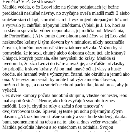
Herečka? Vieš, že si krásna?
Matilda vedela, o čo Leovi ide; na týchto podujatiach jej bežne
predkladali neslušné návrhy, no zvyčajne oveľa mladší muži  alebo
smiešne starí chlapi, storoční starci  vyzbrojení otrepanými frázami
a vytrvalo ju zahŕňali trápnymi lichôtkami. (Volali ju J. Lo, hoci sa
na slávnu speváčku vôbec nepodobala, jej rodičia boli Mexičania,
nie Portoričania.) Aj v tomto dave plnom pracháčov sa jej Leo zdal
neskutočne krásny  tým slovom by v minulosti nikdy neoznačila
človeka, ktorého pozornosť si teraz takmer užívala. Možno by si
pomyslela, že je sexi, chutný alebo dokonca očarujúci, ale krásny?
Chlapci, ktorých poznala, ešte nevyrástli do krásy. Matilda si
uvedomila, že zíza Leovi do tváre a uvažuje, aké ďalšie prívlastky
by pripojila k slovu krásny. Aj on mal tmavé oči aj vlasy a husté
obočie, ale hranatú tvár s výraznými črtami, nie okrúhlu a jemnú ako
ona. V televíznom seriáli by určite hral významného človeka,
možno chirurga, a ona smrteľne chorú pacientku, ktorá prosí, aby ju
vyliečil.
Cez dvere komory počula hudobnú skupinu, vlastne orchester, lebo
mal aspoň šestnásť členov, ako hrá zvyčajnú svadobnú zmes
melódií. Leo ju chytil za ruky a začal s ňou tancovať v
dvojštvrťovom takte. Spieval jej tesne pri uchu príjemným sýtym
hlasom. „Až raz budem strašne smutný a svet bude studený, da-da-
bum, spomeniem si na teba a na to, ako si dnes večer vyzerala.“
Matilda pokrútila hlavou a so smiechom sa odtiahla. Svojou