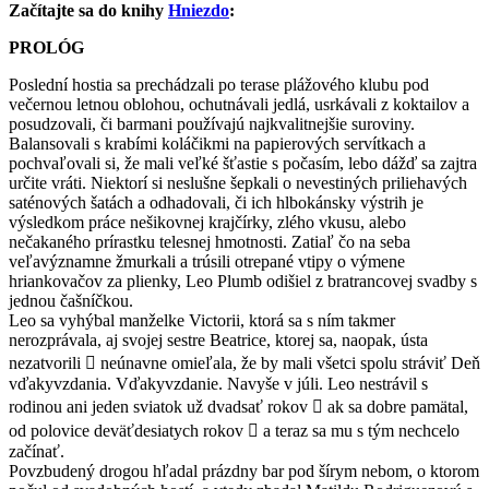
Začítajte sa do knihy
Hniezdo
:
PROLÓG
Poslední hostia sa prechádzali po terase plážového klubu pod
večernou letnou oblohou, ochutnávali jedlá, usrkávali z koktailov a
posudzovali, či barmani používajú najkvalitnejšie suroviny.
Balansovali s krabími koláčikmi na papierových servítkach a
pochvaľovali si, že mali veľké šťastie s počasím, lebo dážď sa zajtra
určite vráti. Niektorí si neslušne šepkali o nevestiných priliehavých
saténových šatách a odhadovali, či ich hlbokánsky výstrih je
výsledkom práce nešikovnej krajčírky, zlého vkusu, alebo
nečakaného prírastku telesnej hmotnosti. Zatiaľ čo na seba
veľavýznamne žmurkali a trúsili otrepané vtipy o výmene
hriankovačov za plienky, Leo Plumb odišiel z bratrancovej svadby s
jednou čašníčkou.
Leo sa vyhýbal manželke Victorii, ktorá sa s ním takmer
nerozprávala, aj svojej sestre Beatrice, ktorej sa, naopak, ústa
nezatvorili  neúnavne omieľala, že by mali všetci spolu stráviť Deň
vďakyvzdania. Vďakyvzdanie. Navyše v júli. Leo nestrávil s
rodinou ani jeden sviatok už dvadsať rokov  ak sa dobre pamätal,
od polovice deväťdesiatych rokov  a teraz sa mu s tým nechcelo
začínať.
Povzbudený drogou hľadal prázdny bar pod šírym nebom, o ktorom