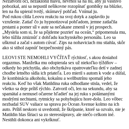
Nezatvoril oči, nezaklonil hlavu, nevrhol sa na ňu, aby ju vášnivo
pobozkal, ani sa nepustil nešikovne rozopínať gombíky na blúzke,
len na ňu upieral tvrdý, skúmavý pohľad. Vnímal ju.
Pod rukou cítila Leovu reakciu na svoj dotyk a zaplavilo ju
vzrušenie. Zatiaľ čo ju hypnotizoval pohľadom, jemne zatlačila
prstami a pomer síl v aute sa nečakane zmenil v jej prospech.
„Myslela som si, že sa pôjdeme pozrieť na oceán,“ pripomenula mu,
lebo túžila zmiznúť z dohľadu kuchynského personálu. Leo sa
uškrnul a začal s autom cúvať. Zips na nohaviciach mu stiahla, skôr
ako si stihol zapnúť bezpečnostný pás.
LEOVI STE NEMOHLI VYČÍTAŤ rýchlosť, s akou dosiahol
orgazmus. Manželka mu odopierala sex už niekoľko týždňov –
odkedy ho prichytila, ako obchytkáva opatrovateľku detí v zadnej
chodbe letného sídla ich priateľa. Leo mieril s autom k vode a dúfal,
že kombinácia alkoholu, kokaínu a wellbutrínu spomalí jeho
reakciu. Keď ho však Matildina ruka odhodlane stisla, vedel, že
všetko sa deje príliš rýchlo. Zatvoril oči, len na sekundu, aby sa
spamätal a nemusel očarene hľadieť na jej ruku s polámanými
modrými nechtami, rytmicky sa pohybujúcu hore-dolu. Leo vôbec
nezbadal SUV valiace sa sprava po Ocean Avenue kolmo na ich
auto. Príliš neskoro si uvedomil, že škrípanie, ktoré sa ozvalo, nie je
Matildin hlas šíriaci sa zo stereosúpravy, ale niečo celkom iné.
Nestihli dokonca ani vykríknuť.