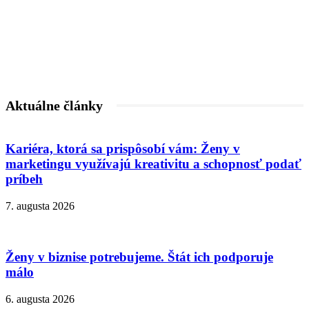
Aktuálne články
Kariéra, ktorá sa prispôsobí vám: Ženy v
marketingu využívajú kreativitu a schopnosť podať
príbeh
7. augusta 2026
Ženy v biznise potrebujeme. Štát ich podporuje
málo
6. augusta 2026