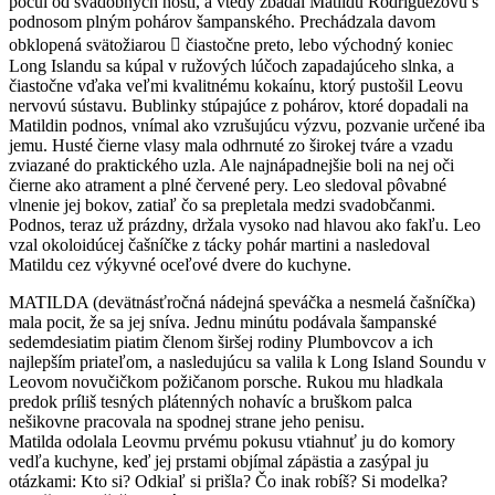
počul od svadobných hostí, a vtedy zbadal Matildu Rodriguezovú s
podnosom plným pohárov šampanského. Prechádzala davom
obklopená svätožiarou  čiastočne preto, lebo východný koniec
Long Islandu sa kúpal v ružových lúčoch zapadajúceho slnka, a
čiastočne vďaka veľmi kvalitnému kokaínu, ktorý pustošil Leovu
nervovú sústavu. Bublinky stúpajúce z pohárov, ktoré dopadali na
Matildin podnos, vnímal ako vzrušujúcu výzvu, pozvanie určené iba
jemu. Husté čierne vlasy mala odhrnuté zo širokej tváre a vzadu
zviazané do praktického uzla. Ale najnápadnejšie boli na nej oči
čierne ako atrament a plné červené pery. Leo sledoval pôvabné
vlnenie jej bokov, zatiaľ čo sa prepletala medzi svadobčanmi.
Podnos, teraz už prázdny, držala vysoko nad hlavou ako fakľu. Leo
vzal okoloidúcej čašníčke z tácky pohár martini a nasledoval
Matildu cez výkyvné oceľové dvere do kuchyne.
MATILDA (devätnásťročná nádejná speváčka a nesmelá čašníčka)
mala pocit, že sa jej sníva. Jednu minútu podávala šampanské
sedemdesiatim piatim členom širšej rodiny Plumbovcov a ich
najlepším priateľom, a nasledujúcu sa valila k Long Island Soundu v
Leovom novučičkom požičanom porsche. Rukou mu hladkala
predok príliš tesných plátenných nohavíc a bruškom palca
nešikovne pracovala na spodnej strane jeho penisu.
Matilda odolala Leovmu prvému pokusu vtiahnuť ju do komory
vedľa kuchyne, keď jej prstami objímal zápästia a zasýpal ju
otázkami: Kto si? Odkiaľ si prišla? Čo inak robíš? Si modelka?