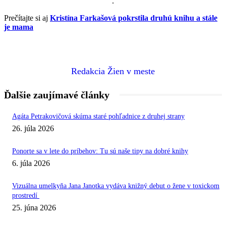
.
Prečítajte si aj
Kristína Farkašová pokrstila druhú knihu a stále
je mama
Redakcia Žien v meste
Ďalšie zaujímavé články
Agáta Petrakovičová skúma staré pohľadnice z druhej strany
26. júla 2026
Ponorte sa v lete do príbehov: Tu sú naše tipy na dobré knihy
6. júla 2026
Vizuálna umelkyňa Jana Janotka vydáva knižný debut o žene v toxickom
prostredí
25. júna 2026