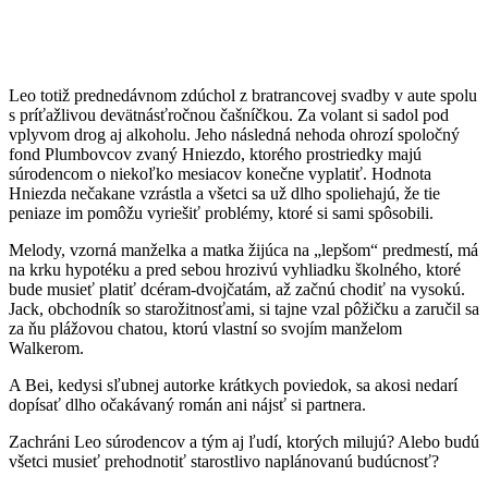
Leo totiž prednedávnom zdúchol z bratrancovej svadby v aute spolu
s príťažlivou devätnásťročnou čašníčkou. Za volant si sadol pod
vplyvom drog aj alkoholu. Jeho následná nehoda ohrozí spoločný
fond Plumbovcov zvaný Hniezdo, ktorého prostriedky majú
súrodencom o niekoľko mesiacov konečne vyplatiť. Hodnota
Hniezda nečakane vzrástla a všetci sa už dlho spoliehajú, že tie
peniaze im pomôžu vyriešiť problémy, ktoré si sami spôsobili.
Melody, vzorná manželka a matka žijúca na „lepšom“ predmestí, má
na krku hypotéku a pred sebou hrozivú vyhliadku školného, ktoré
bude musieť platiť dcéram-dvojčatám, až začnú chodiť na vysokú.
Jack, obchodník so starožitnosťami, si tajne vzal pôžičku a zaručil sa
za ňu plážovou chatou, ktorú vlastní so svojím manželom
Walkerom.
A Bei, kedysi sľubnej autorke krátkych poviedok, sa akosi nedarí
dopísať dlho očakávaný román ani nájsť si partnera.
Zachráni Leo súrodencov a tým aj ľudí, ktorých milujú? Alebo budú
všetci musieť prehodnotiť starostlivo naplánovanú budúcnosť?