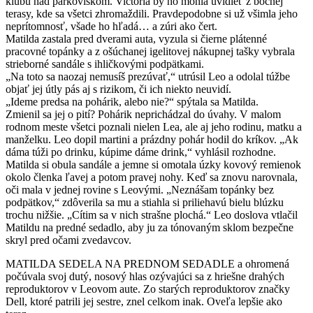
klubu nad parkoviskom. Victoria by ho mohla uvidieť z bočnej
terasy, kde sa všetci zhromaždili. Pravdepodobne si už všimla jeho
neprítomnosť, všade ho hľadá… a zúri ako čert.
Matilda zastala pred dverami auta, vyzula si čierne plátenné
pracovné topánky a z ošúchanej igelitovej nákupnej tašky vybrala
strieborné sandále s ihličkovými podpätkami.
„Na toto sa naozaj nemusíš prezúvať,“ utrúsil Leo a odolal túžbe
objať jej útly pás aj s rizikom, či ich niekto neuvidí.
„Ideme predsa na pohárik, alebo nie?“ spýtala sa Matilda.
Zmienil sa jej o pití? Pohárik neprichádzal do úvahy. V malom
rodnom meste všetci poznali nielen Lea, ale aj jeho rodinu, matku a
manželku. Leo dopil martini a prázdny pohár hodil do kríkov. „Ak
dáma túži po drinku, kúpime dáme drink,“ vyhlásil rozhodne.
Matilda si obula sandále a jemne si omotala úzky kovový remienok
okolo členka ľavej a potom pravej nohy. Keď sa znovu narovnala,
oči mala v jednej rovine s Leovými. „Neznášam topánky bez
podpätkov,“ zdôverila sa mu a stiahla si priliehavú bielu blúzku
trochu nižšie. „Cítim sa v nich strašne plochá.“ Leo doslova vtlačil
Matildu na predné sedadlo, aby ju za tónovaným sklom bezpečne
skryl pred očami zvedavcov.
MATILDA SEDELA NA PREDNOM SEDADLE a ohromená
počúvala svoj dutý, nosový hlas ozývajúci sa z hriešne drahých
reproduktorov v Leovom aute. Zo starých reproduktorov značky
Dell, ktoré patrili jej sestre, znel celkom inak. Oveľa lepšie ako