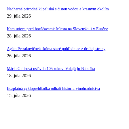
Nádherné prírodné kúpaliská s čistou vodou a krásnym okolím
29. júla 2026
Kam utiecť pred horúčavami: Miesta na Slovensku i v Európe
28. júla 2026
Agáta Petrakovičová skúma staré pohľadnice z druhej strany
26. júla 2026
Mária Gulisová oslávila 105 rokov. Volajú ju Babuľka
18. júla 2026
Bezplatná cykloprehliadka odhalí históriu vinohradníctva
15. júla 2026