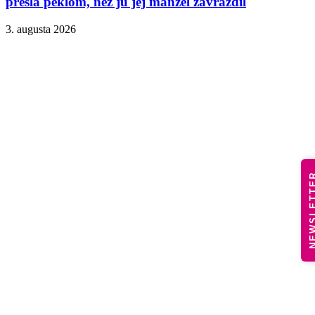
prešla peklom, než ju jej manžel zavraždil
3. augusta 2026
NEWSLE