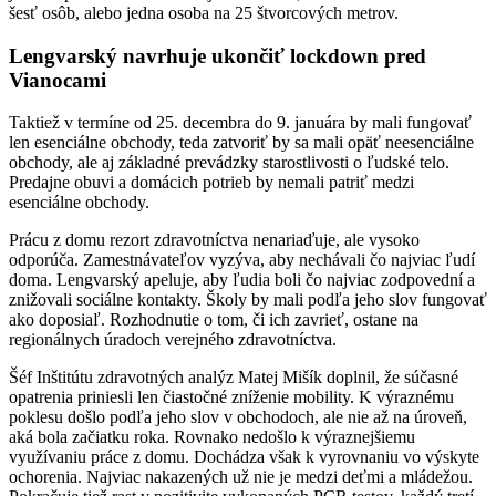
šesť osôb, alebo jedna osoba na 25 štvorcových metrov.
Lengvarský navrhuje ukončiť lockdown pred
Vianocami
Taktiež v termíne od 25. decembra do 9. januára by mali fungovať
len esenciálne obchody, teda zatvoriť by sa mali opäť neesenciálne
obchody, ale aj základné prevádzky starostlivosti o ľudské telo.
Predajne obuvi a domácich potrieb by nemali patriť medzi
esenciálne obchody.
Prácu z domu rezort zdravotníctva nenariaďuje, ale vysoko
odporúča. Zamestnávateľov vyzýva, aby nechávali čo najviac ľudí
doma. Lengvarský apeluje, aby ľudia boli čo najviac zodpovední a
znižovali sociálne kontakty. Školy by mali podľa jeho slov fungovať
ako doposiaľ. Rozhodnutie o tom, či ich zavrieť, ostane na
regionálnych úradoch verejného zdravotníctva.
Šéf Inštitútu zdravotných analýz Matej Mišík doplnil, že súčasné
opatrenia priniesli len čiastočné zníženie mobility. K výraznému
poklesu došlo podľa jeho slov v obchodoch, ale nie až na úroveň,
aká bola začiatku roka. Rovnako nedošlo k výraznejšiemu
využívaniu práce z domu. Dochádza však k vyrovnaniu vo výskyte
ochorenia. Najviac nakazených už nie je medzi deťmi a mládežou.