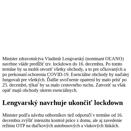
Minister zdravotníctva Vladimír Lengvarský (nominant OĽANO)
navrhne vláde predĺžiť tzv. lockdown do 16. decembra. Po tomto
termíne by sa mohli otvoriť všetky obchody, a to pre očkovaných a
po prekonaní ochorenia COVID-19. Esenciálne obchody by naďalej
fungovali pre všetkých. Ďalšie uvoľnenie opatrení by malo prísť po
25. decembri, týkať by sa malo cestovného ruchu. Zatvoriť sa však
opäť majú obchody okrem esenciálnych.
Lengvarský navrhuje ukončiť lockdown
Minister podľa návrhu odborníkov tiež odporučí v termíne od 16.
decembra zvýšiť intenzitu kontrol práce z domu, ale aj zavedenie
režimu OTP na diaľkových autobusových a vlakových linkách.