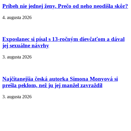
Príbeh nie jednej ženy. Prečo od neho neodišla skôr?
4. augusta 2026
Exposlanec si písal s 13-ročným dievčaťom a dával
jej sexuálne návrhy
3. augusta 2026
Najčítanejšia česká autorka Simona Monyová si
prešla peklom, než ju jej manžel zavraždil
3. augusta 2026