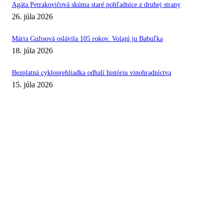
Agáta Petrakovičová skúma staré pohľadnice z druhej strany
26. júla 2026
Mária Gulisová oslávila 105 rokov. Volajú ju Babuľka
18. júla 2026
Bezplatná cykloprehliadka odhalí históriu vinohradníctva
15. júla 2026