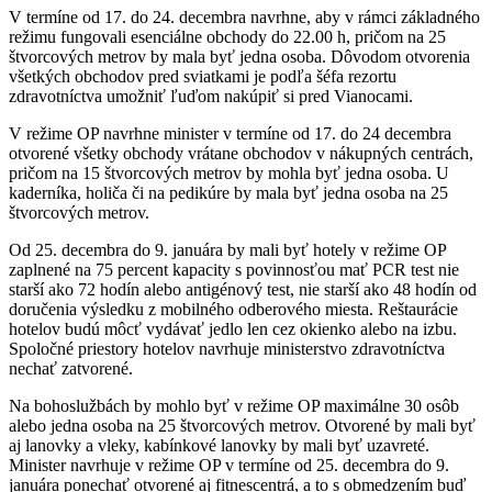
V termíne od 17. do 24. decembra navrhne, aby v rámci základného
režimu fungovali esenciálne obchody do 22.00 h, pričom na 25
štvorcových metrov by mala byť jedna osoba. Dôvodom otvorenia
všetkých obchodov pred sviatkami je podľa šéfa rezortu
zdravotníctva umožniť ľuďom nakúpiť si pred Vianocami.
V režime OP navrhne minister v termíne od 17. do 24 decembra
otvorené všetky obchody vrátane obchodov v nákupných centrách,
pričom na 15 štvorcových metrov by mohla byť jedna osoba. U
kaderníka, holiča či na pedikúre by mala byť jedna osoba na 25
štvorcových metrov.
Od 25. decembra do 9. januára by mali byť hotely v režime OP
zaplnené na 75 percent kapacity s povinnosťou mať PCR test nie
starší ako 72 hodín alebo antigénový test, nie starší ako 48 hodín od
doručenia výsledku z mobilného odberového miesta. Reštaurácie
hotelov budú môcť vydávať jedlo len cez okienko alebo na izbu.
Spoločné priestory hotelov navrhuje ministerstvo zdravotníctva
nechať zatvorené.
Na bohoslužbách by mohlo byť v režime OP maximálne 30 osôb
alebo jedna osoba na 25 štvorcových metrov. Otvorené by mali byť
aj lanovky a vleky, kabínkové lanovky by mali byť uzavreté.
Minister navrhuje v režime OP v termíne od 25. decembra do 9.
januára ponechať otvorené aj fitnescentrá, a to s obmedzením buď