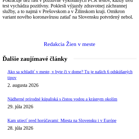
Pokračuje tiež rast v pozitivite vykonaných PCR testov, každý tretí
test vychádza pozitívny. Poklesli výjazdy zdravotnej záchrannej
služby, a to najmä v Prešovskom a v Žilinskom kraji. Omikron
variant nového koronavírusu zatiaľ na Slovensku potvrdený nebol.
Redakcia Žien v meste
Ďalšie zaujímavé články
Ako sa schladiť v meste, v byte či v dome? Tu je našich 6 odskúšaných
tipov
2. augusta 2026
Nádherné prírodné kúpaliská s čistou vodou a krásnym okolím
29. júla 2026
Kam utiecť pred horúčavami: Miesta na Slovensku i v Európe
28. júla 2026