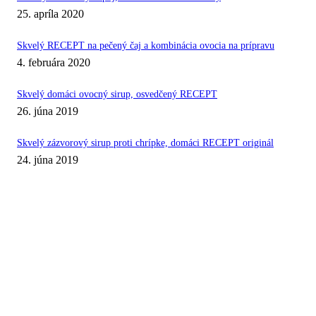
25. apríla 2020
Skvelý RECEPT na pečený čaj a kombinácia ovocia na prípravu
4. februára 2020
Skvelý domáci ovocný sirup, osvedčený RECEPT
26. júna 2019
Skvelý zázvorový sirup proti chrípke, domáci RECEPT originál
24. júna 2019