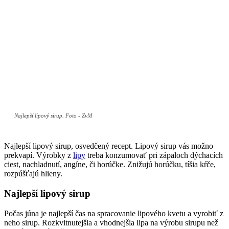
Najlepší lipový sirup. Foto - ZvM
Najlepší lipový sirup, osvedčený recept. Lipový sirup vás možno
prekvapí. Výrobky z
lipy
treba konzumovať pri zápaloch dýchacích
ciest, nachladnutí, angíne, či horúčke. Znižujú horúčku, tíšia kŕče,
rozpúšťajú hlieny.
Najlepší lipový sirup
Počas júna je najlepší čas na spracovanie lipového kvetu a vyrobiť z
neho sirup. Rozkvitnutejšia a vhodnejšia lipa na výrobu sirupu než