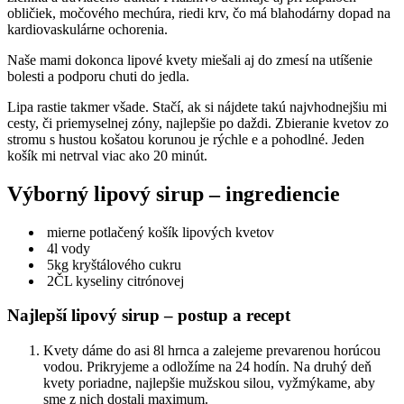
obličiek, močového mechúra, riedi krv, čo má blahodárny dopad na
kardiovaskulárne ochorenia.
Naše mami dokonca lipové kvety miešali aj do zmesí na utíšenie
bolesti a podporu chuti do jedla.
Lipa rastie takmer všade. Stačí, ak si nájdete takú najvhodnejšiu mi
cesty, či priemyselnej zóny, najlepšie po daždi. Zbieranie kvetov zo
stromu s hustou košatou korunou je rýchle e a pohodlné. Jeden
košík mi netrval viac ako 20 minút.
Výborný lipový sirup – ingrediencie
mierne potlačený košík lipových kvetov
4l vody
5kg kryštálového cukru
2ČL kyseliny citrónovej
Najlepší lipový sirup – postup a recept
Kvety dáme do asi 8l hrnca a zalejeme prevarenou horúcou
vodou. Prikryjeme a odložíme na 24 hodín. Na druhý deň
kvety poriadne, najlepšie mužskou silou, vyžmýkame, aby
sme z nich dostali maximum.