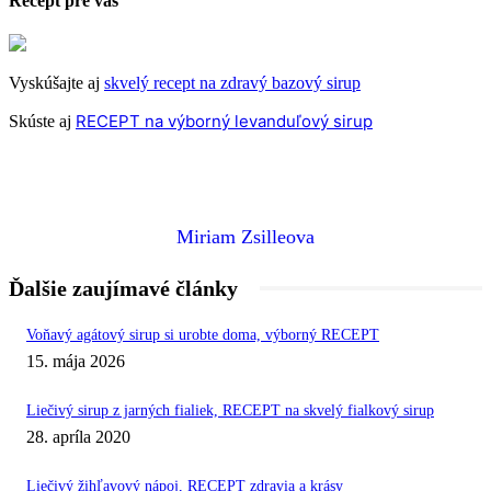
Recept pre vás
Vyskúšajte aj
skvelý recept na zdravý bazový sirup
RECEPT na výborný levanduľový sirup
Skúste aj
Miriam Zsilleova
Ďalšie zaujímavé články
Voňavý agátový sirup si urobte doma, výborný RECEPT
15. mája 2026
Liečivý sirup z jarných fialiek, RECEPT na skvelý fialkový sirup
28. apríla 2020
Liečivý žihľavový nápoj, RECEPT zdravia a krásy