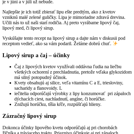
je v júni a v júli už nebude.
Najlepšie je ich totiž zbierať lipu ešte predtým, ako z kvetov
vzniknú malé zelené guličky. Lipa je mimoriadne zdravá drevina.
Učili nás to už naši starí rodičia. Aj preto vyrábame lipový čaj,
lipový med, či lipový sirup.
Vyskúšajte tento recept na lipový sirup a dajte nám v diskusii pod
receptom vedieť, ako sa vám podaril. Želáme dobrú chuť.
Lipový sirup a čaj – účinky
Čaj z lipových kvetov využívali oddávna ľudia na liečbu
všetkých ochorení z prechladnutia, pretože vďaka glykozidom
má silný potopudný účinok.
Kvety obsahujú aj silice, veľa vitamínu C a E, triesloviny,
sacharidy a flanovoidy. L
iečitelia odporúčajú výrobky z lipy konzumovať pri zápaloch
dýchacích ciest, nachladnutí, angíne, či horúčke.
Znižujú horúčku, tíšia kŕče, rozpúšťajú hlieny.
Zázračný lipový sirup
Dokonca účinky lipového kvetu odporúčajú aj pri chorobách
žlčníka a tráviaceho traktu. Priaznivo účinkuje aj pri zápaloch