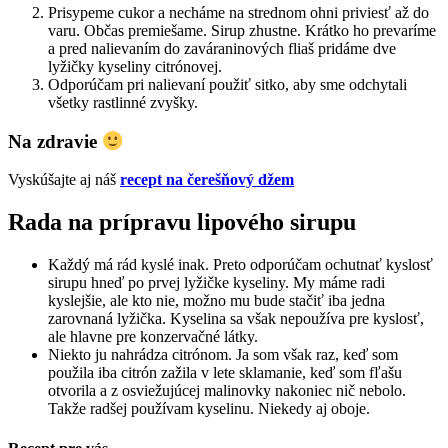
Prisypeme cukor a necháme na strednom ohni priviesť až do
varu. Občas premiešame. Sirup zhustne. Krátko ho prevaríme
a pred nalievaním do zaváraninových fliaš pridáme dve
lyžičky kyseliny citrónovej.
Odporúčam pri nalievaní použiť sitko, aby sme odchytali
všetky rastlinné zvyšky.
Na zdravie
Vyskúšajte aj náš
recept na čerešňový džem
Rada na prípravu lipového sirupu
Každý má rád kyslé inak. Preto odporúčam ochutnať kyslosť
sirupu hneď po prvej lyžičke kyseliny. My máme radi
kyslejšie, ale kto nie, možno mu bude stačiť iba jedna
zarovnaná lyžička. Kyselina sa však nepoužíva pre kyslosť,
ale hlavne pre konzervačné látky.
Niekto ju nahrádza citrónom. Ja som však raz, keď som
použila iba citrón zažila v lete sklamanie, keď som fľašu
otvorila a z osviežujúcej malinovky nakoniec nič nebolo.
Takže radšej používam kyselinu. Niekedy aj oboje.