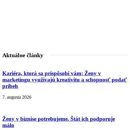
Aktuálne články
Kariéra, ktorá sa prispôsobí vám: Ženy v
marketingu využívajú kreativitu a schopnosť podať
príbeh
7. augusta 2026
Ženy v biznise potrebujeme. Štát ich podporuje
málo