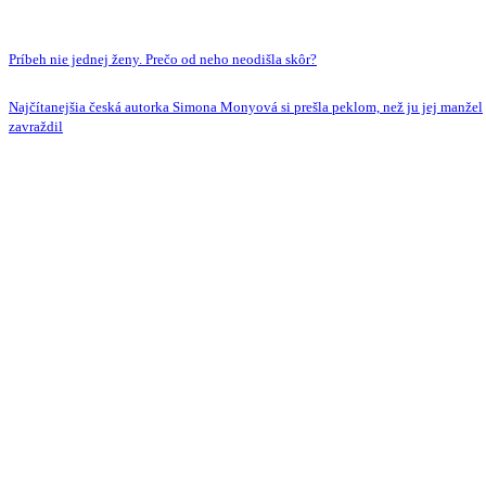
Príbeh nie jednej ženy. Prečo od neho neodišla skôr?
Najčítanejšia česká autorka Simona Monyová si prešla peklom, než ju jej manžel
zavraždil