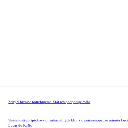
Ženy v biznise potrebujeme. Štát ich podporuje málo
Skúsenosti zo špičkových zahraničných kliník o perimenopauze prináša Luc
Lucas do Košíc