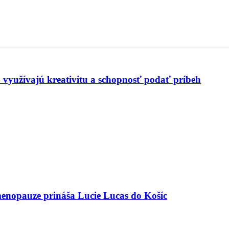
 využívajú kreativitu a schopnosť podať príbeh
menopauze prináša Lucie Lucas do Košíc