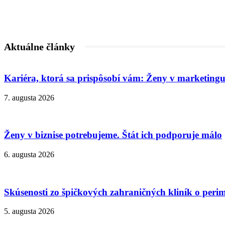
Aktuálne články
Kariéra, ktorá sa prispôsobí vám: Ženy v marketingu
7. augusta 2026
Ženy v biznise potrebujeme. Štát ich podporuje málo
6. augusta 2026
Skúsenosti zo špičkových zahraničných kliník o peri
5. augusta 2026