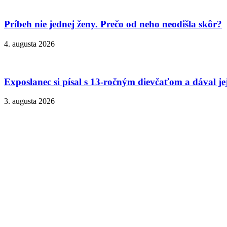
Príbeh nie jednej ženy. Prečo od neho neodišla skôr?
4. augusta 2026
Exposlanec si písal s 13-ročným dievčaťom a dával je
3. augusta 2026