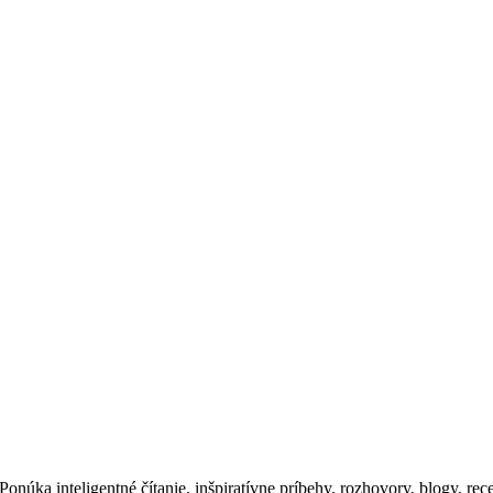
núka inteligentné čítanie, inšpiratívne príbehy, rozhovory, blogy, recep