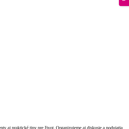
ty aj praktické tipy pre život. Organizujeme aj diskusie a podujatia