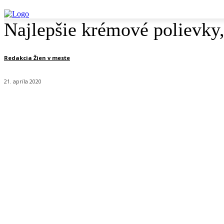
Najlepšie krémové polievky,
Redakcia Žien v meste
21. apríla 2020