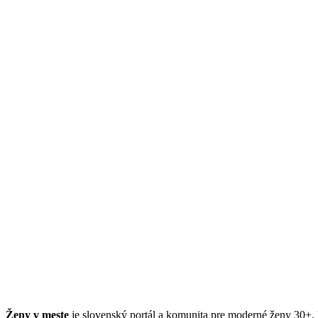
Ženy v meste
je slovenský portál a komunita pre moderné ženy 30+. Po