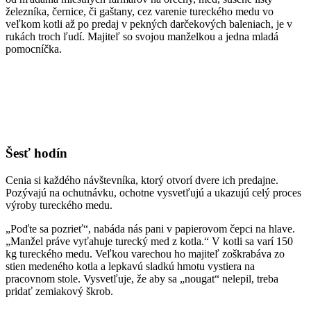
železníka, černice, či gaštany, cez varenie tureckého medu vo
veľkom kotli až po predaj v pekných darčekových baleniach, je v
rukách troch ľudí. Majiteľ so svojou manželkou a jedna mladá
pomocníčka.
Šesť hodín
Cenia si každého návštevníka, ktorý otvorí dvere ich predajne.
Pozývajú na ochutnávku, ochotne vysvetľujú a ukazujú celý proces
výroby tureckého medu.
„Poďte sa pozrieť“, nabáda nás pani v papierovom čepci na hlave.
„Manžel práve vyťahuje turecký med z kotla.“ V kotli sa varí 150
kg tureckého medu. Veľkou varechou ho majiteľ zoškrabáva zo
stien medeného kotla a lepkavú sladkú hmotu vystiera na
pracovnom stole. Vysvetľuje, že aby sa „nougat“ nelepil, treba
pridať zemiakový škrob.