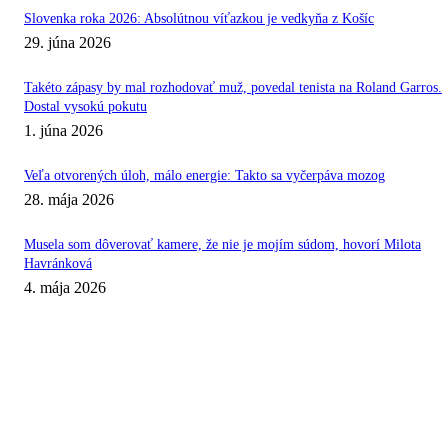
Slovenka roka 2026: Absolútnou víťazkou je vedkyňa z Košíc
29. júna 2026
Takéto zápasy by mal rozhodovať muž, povedal tenista na Roland Garros.
Dostal vysokú pokutu
1. júna 2026
Veľa otvorených úloh, málo energie: Takto sa vyčerpáva mozog
28. mája 2026
Musela som dôverovať kamere, že nie je mojím súdom, hovorí Milota
Havránková
4. mája 2026