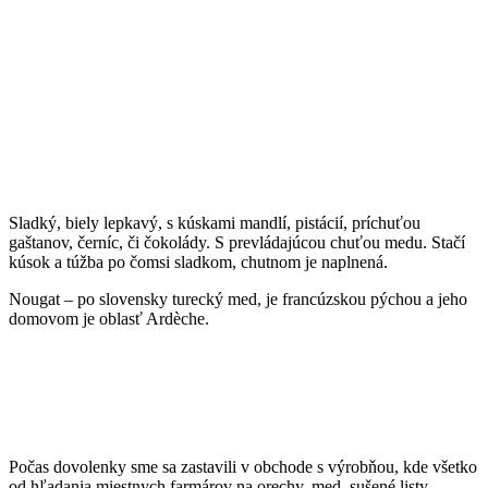
Sladký, biely lepkavý, s kúskami mandlí, pistácií, príchuťou
gaštanov, černíc, či čokolády. S prevládajúcou chuťou medu. Stačí
kúsok a túžba po čomsi sladkom, chutnom je naplnená.
Nougat – po slovensky turecký med, je francúzskou pýchou a jeho
domovom je oblasť Ardèche.
Počas dovolenky sme sa zastavili v obchode s výrobňou, kde všetko
od hľadania miestnych farmárov na orechy, med, sušené listy