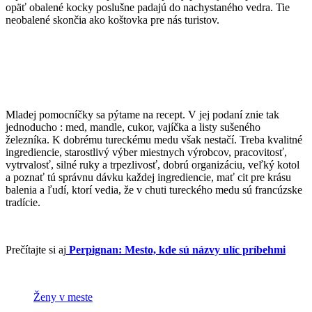
opäť obalené kocky poslušne padajú do nachystaného vedra. Tie
neobalené skončia ako koštovka pre nás turistov.
Mladej pomocníčky sa pýtame na recept. V jej podaní znie tak
jednoducho : med, mandle, cukor, vajíčka a listy sušeného
železníka. K dobrému tureckému medu však nestačí. Treba kvalitné
ingrediencie, starostlivý výber miestnych výrobcov, pracovitosť,
vytrvalosť, silné ruky a trpezlivosť, dobrú organizáciu, veľký kotol
a poznať tú správnu dávku každej ingrediencie, mať cit pre krásu
balenia a ľudí, ktorí vedia, že v chuti tureckého medu sú francúzske
tradície.
Prečítajte si aj
Perpignan: Mesto, kde sú názvy ulíc príbehmi
Ženy v meste