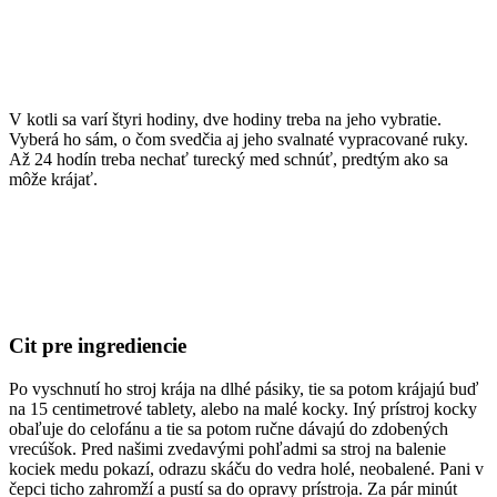
V kotli sa varí štyri hodiny, dve hodiny treba na jeho vybratie.
Vyberá ho sám, o čom svedčia aj jeho svalnaté vypracované ruky.
Až 24 hodín treba nechať turecký med schnúť, predtým ako sa
môže krájať.
Cit pre ingrediencie
Po vyschnutí ho stroj krája na dlhé pásiky, tie sa potom krájajú buď
na 15 centimetrové tablety, alebo na malé kocky. Iný prístroj kocky
obaľuje do celofánu a tie sa potom ručne dávajú do zdobených
vrecúšok. Pred našimi zvedavými pohľadmi sa stroj na balenie
kociek medu pokazí, odrazu skáču do vedra holé, neobalené. Pani v
čepci ticho zahromží a pustí sa do opravy prístroja. Za pár minút