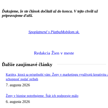
Ďakujeme, že ste článok dočítali až do konca. V tejto chvíli už
pripravujeme ďalší.
Spoplatnené s PlatbaMobilom.sk.
Redakcia Žien v meste
Ďalšie zaujímavé články
Kariéra, ktorá sa prispôsobí vám: Ženy v marketingu využívajú kreativitu 
schopnosť podať príbeh
7. augusta 2026
Ženy v biznise potrebujeme. Štát ich podporuje málo
6. augusta 2026