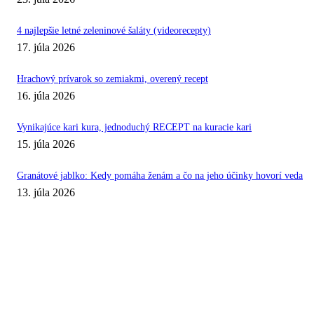
4 najlepšie letné zeleninové šaláty (videorecepty)
17. júla 2026
Hrachový prívarok so zemiakmi, overený recept
16. júla 2026
Vynikajúce kari kura, jednoduchý RECEPT na kuracie kari
15. júla 2026
Granátové jablko: Kedy pomáha ženám a čo na jeho účinky hovorí veda
13. júla 2026