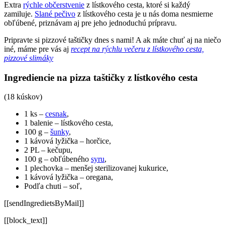
Extra
rýchle občerstvenie
z lístkového cesta, ktoré si každý
zamiluje.
Slané pečivo
z lístkového cesta je u nás doma nesmierne
obľúbené, priznávam aj pre jeho jednoduchú prípravu.
Pripravte si pizzové taštičky dnes s nami! A ak máte chuť aj na niečo
iné, máme pre vás aj
recept na rýchlu večeru z lístkového cesta,
pizzové slimáky
Ingrediencie na pizza taštičky z lístkového cesta
(18 kúskov)
1 ks –
cesnak
,
1 balenie – lístkového cesta,
100 g –
šunky
,
1 kávová lyžička – horčice,
2 PL – kečupu,
100 g – obľúbeného
syru
,
1 plechovka – menšej sterilizovanej kukurice,
1 kávová lyžička – oregana,
Podľa chuti – soľ,
[[sendIngredietsByMail]]
[[block_text]]