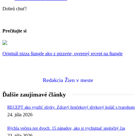
Dobrú chuť!
Prečítajte si
Originál pizza štangle ako z pizzerie, overený recept na štangle
Redakcia Žien v meste
Ďalšie zaujímavé články
RECEPT ako využiť slivky. Zdravý hrnčekový slivkový koláč s tvarohom
24. júla 2026
Rýchla večera pre dvoch: 15 nápadov, ako si vychutnať spoločný čas
23. júla 2026