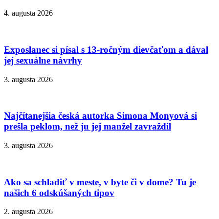
4. augusta 2026
Exposlanec si písal s 13-ročným dievčaťom a dával
jej sexuálne návrhy
3. augusta 2026
Najčítanejšia česká autorka Simona Monyová si
prešla peklom, než ju jej manžel zavraždil
3. augusta 2026
Ako sa schladiť v meste, v byte či v dome? Tu je
našich 6 odskúšaných tipov
2. augusta 2026