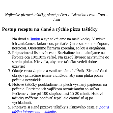
Najlepšie pizzové taštičky, slané pečivo z lístkového cesta. Foto –
Ivka
Postup receptu na slané a rýchle pizza taštičky
Na úvod si
šunku
a syr nakrájame na malé kocky. V miske
ich zmiešame s kukuricou, pretlačeným cesnakom, kečupom,
horčicou. Okoreníme čiernym korením, soľou a oregánom.
Pripravíme si lístkové cesto. Rozbalíme ho a nakrájame na
štvorce cca 10x10cm veľké. Na každý štvorec navrstvíme do
stredu plnku. Nie veľa, aby sme taštičku vedeli dobre
uzavrieť.
Okraje cesta zlepíme a vznikne nám obdĺžnik. Zlepené časti
okrajov pritlačíme jemne vidličkou, aby nám plnka počas
pečenia nevytiekla.
Hotové šatôčky poukladáme na plech vystlaný papierom na
pečenie. Potrieme ich vajíčkom rozmiešaným so soľou.
Pečieme v rúre pri 190 stupňoch asi 15-20 minút. Hotové
taštičky môžeme podávať teplé, ale chutné sú aj po
vychladnutí.
Pripravte si slané pizzové taštičky z lístkového cesta aj
podľa
nášho fotoreceptu – kliknite
.