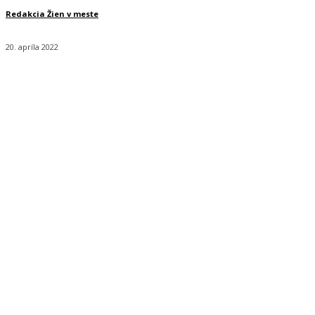
Redakcia Žien v meste
20. apríla 2022