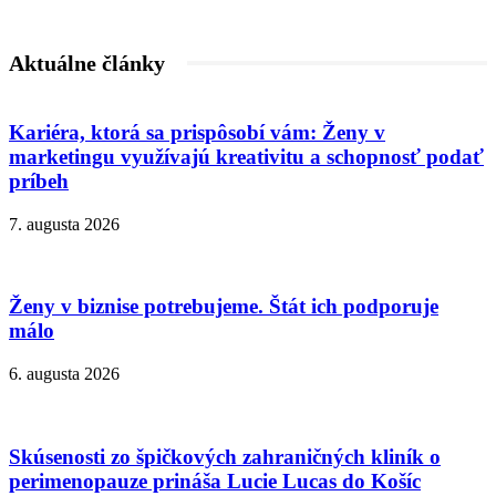
Aktuálne články
Kariéra, ktorá sa prispôsobí vám: Ženy v
marketingu využívajú kreativitu a schopnosť podať
príbeh
7. augusta 2026
Ženy v biznise potrebujeme. Štát ich podporuje
málo
6. augusta 2026
Skúsenosti zo špičkových zahraničných kliník o
perimenopauze prináša Lucie Lucas do Košíc