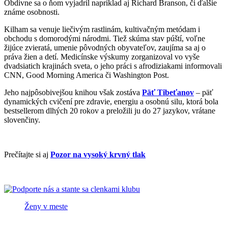
Obdivne sa o ňom vyjadril napríklad aj Richard Branson, či ďalšie
známe osobnosti.
Kilham sa venuje liečivým rastlinám, kultivačným metódam i
obchodu s domorodými národmi. Tiež skúma stav púští, voľne
žijúce zvieratá, umenie pôvodných obyvateľov, zaujíma sa aj o
práva žien a detí. Medicínske výskumy zorganizoval vo vyše
dvadsiatich krajinách sveta, o jeho práci s afrodiziakami informovali
CNN, Good Morning America či Washington Post.
Jeho najpôsobivejšou knihou však zostáva
Päť Tibeťanov
– päť
dynamických cvičení pre zdravie, energiu a osobnú silu, ktorá bola
bestsellerom dlhých 20 rokov a preložili ju do 27 jazykov, vrátane
slovenčiny.
Prečítajte si aj
Pozor na vysoký krvný tlak
Ženy v meste