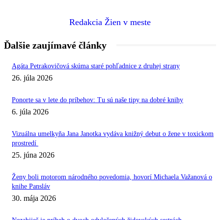
Redakcia Žien v meste
Ďalšie zaujímavé články
Agáta Petrakovičová skúma staré pohľadnice z druhej strany
26. júla 2026
Ponorte sa v lete do príbehov: Tu sú naše tipy na dobré knihy
6. júla 2026
Vizuálna umelkyňa Jana Janotka vydáva knižný debut o žene v toxickom
prostredí
25. júna 2026
Ženy boli motorom národného povedomia, hovorí Michaela Važanová o
knihe Pansláv
30. mája 2026