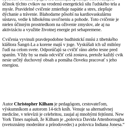
účinok týchto cvikov na vrodenú energetickú silu ľudského tela a
mysle. Pravidelné cvičenie zmierňuje napätie a stres, zlepšuje
dýchanie a trávenie. Blahodarne pôsobí na kardiovaskulárnu
sústavu, vedie k hlbokému uvoľneniu a pohode. Toto cvičenie je
nielen účinným prostriedkom na oživenie zmyslov, ale aj na
aktivizáciu a využitie životnej energie pri sebapremene.
Cvičenia vyvinuli pravdepodobne budhistickí mnísi z tibetského
kláštora Šangri-La a korene majú v joge. Vyskúšali ich už milióny
ľudí na celom svete. Odporúčajú sa cvičiť ráno alebo tesne pred
spaním. Vždy by sa mala odcvičiť celá zostava, pretože každý cvik
nesie určitý duchovný obsah a pomáha človeku pracovať s jeho
energiou.
Autor
Christopher Kilham
je pedagógom, cestovateľom,
výskumníkom a autorom 14-tich kníh. Venuje sa alternatívnej
medicíne, v televízii je celebritou, zaujal aj mnohými fejtónmi. New
York Times napísali, že Kilham je „polovica Davida Attenborougha
(svetoznámy moderátor a prírodovedec) a polovica Indiana Jonesa.“