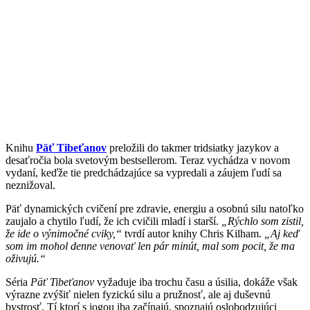
Knihu
Päť Tibeťanov
preložili do takmer tridsiatky jazykov a
desaťročia bola svetovým bestsellerom. Teraz vychádza v novom
vydaní, keďže tie predchádzajúce sa vypredali a záujem ľudí sa
neznižoval.
Päť dynamických cvičení pre zdravie, energiu a osobnú silu natoľko
zaujalo a chytilo ľudí, že ich cvičili mladí i starší.
„Rýchlo som zistil,
že ide o výnimočné cviky,“
tvrdí autor knihy Chris Kilham.
„Aj keď
som im mohol denne venovať len pár minút, mal som pocit, že ma
oživujú.“
Séria
Päť Tibeťanov
vyžaduje iba trochu času a úsilia, dokáže však
výrazne zvýšiť nielen fyzickú silu a pružnosť, ale aj duševnú
bystrosť. Tí ktorí s jogou iba začínajú, spoznajú oslobodzujúci