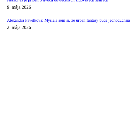
Nezabiješ je príbeh o dvoch odvlečených židovských sestrách
9. mája 2026
Alexandra Pavelková: Myslela som si, že urban fantasy bude jednoduchšia
2. mája 2026