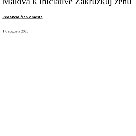
Malová k iniciatíve Zakrúžkuj ženu
Redakcia Žien v meste
17. augusta 2023