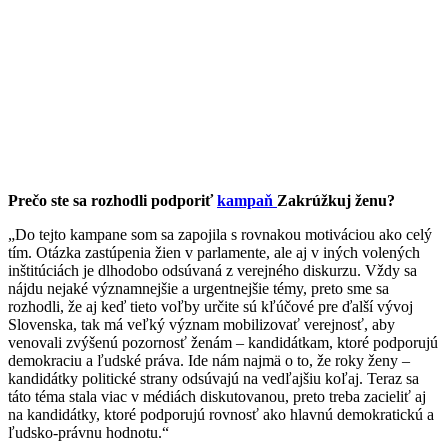
Prečo ste sa rozhodli podporiť
kampaň
Zakrúžkuj ženu?
„Do tejto kampane som sa zapojila s rovnakou motiváciou ako celý
tím. Otázka zastúpenia žien v parlamente, ale aj v iných volených
inštitúciách je dlhodobo odsúvaná z verejného diskurzu. Vždy sa
nájdu nejaké významnejšie a urgentnejšie témy, preto sme sa
rozhodli, že aj keď tieto voľby určite sú kľúčové pre ďalší vývoj
Slovenska, tak má veľký význam mobilizovať verejnosť, aby
venovali zvýšenú pozornosť ženám – kandidátkam, ktoré podporujú
demokraciu a ľudské práva. Ide nám najmä o to, že roky ženy –
kandidátky politické strany odsúvajú na vedľajšiu koľaj. Teraz sa
táto téma stala viac v médiách diskutovanou, preto treba zacieliť aj
na kandidátky, ktoré podporujú rovnosť ako hlavnú demokratickú a
ľudsko-právnu hodnotu.“