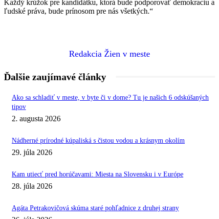
Každý krúžok pre kandidátku, ktorá bude podporovať demokraciu a
ľudské práva, bude prínosom pre nás všetkých.“
Redakcia Žien v meste
Ďalšie zaujímavé články
Ako sa schladiť v meste, v byte či v dome? Tu je našich 6 odskúšaných
tipov
2. augusta 2026
Nádherné prírodné kúpaliská s čistou vodou a krásnym okolím
29. júla 2026
Kam utiecť pred horúčavami: Miesta na Slovensku i v Európe
28. júla 2026
Agáta Petrakovičová skúma staré pohľadnice z druhej strany