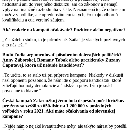
nedostanú ani do verejného diskurzu, ani do zákonov a nemajú
vplyv na finančné rozhodnutia v štáte. Neznamená to, že odmietam
mužov v politike, ale uprednostňujem takých, čo majú odbornú
kvalifikáciu a ctia verejný záujem.
Aké reakcie na kampaň očakávate? Pozitívne alebo negatívne?
„Z každého súdku, to je prirodzené. Zatiaľ je viac tých pozitívnych
a to nás teší.“
Budú ľudia argumentovať pôsobením doterajších političiek?
Anny Záborskej, Romany Tabak alebo prezidentky Zuzany
Čaputovej, ktorá už nebude kandidovať?
„To určite, to sa stalo už pri príprave kampane. Niekedy v diskusii
naši oponenti pozabudli, že nám ide o podporu kandidátok, ktoré
zdieľajú hodnoty demokracie a ľudských práv. Tým je snáď
povedané to hlavné.“
Česká kampaň Zakroužkuj ženu bola úspešná: počet krúžkov
pre ženy sa zvýšil zo 650-tisíc na 1 200 000 v posledných
voľbách v roku 2021. Aké máte očakávania od slovenskej
kampane?
„Nejde nám o nejaké kvantitatívne méty, ale takýto nárast by potešil.