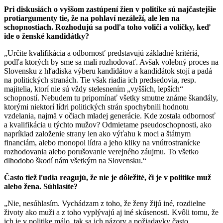
Pri diskusiách o vyššom zastúpení žien v politike sú najčastejšie
protiargumenty tie, že na pohlaví nezáleží, ale len na
schopnostiach. Rozhodujú sa podľa toho voliči a voličky, keď
ide o ženské kandidátky?
„Určite kvalifikácia a odbornosť predstavujú základné kritériá,
podľa ktorých by sme sa mali rozhodovať. Avšak volebný proces na
Slovensku z hľadiska výberu kandidátov a kandidátok stojí a padá
na politických stranách. Tie však riadia ich predsedovia, resp.
majitelia, ktorí nie sú vždy stelesnením „vyšších, lepších“
schopností. Nebudem tu pripomínať všetky smutne známe škandály,
ktorými niektorí lídri politických strán spochybnili hodnotu
vzdelania, najmä v očiach mladej generácie. Kde zostala odbornosť
a kvalifikácia u týchto mužov? Odmietame pseudoschopnosti, ako
napríklad založenie strany len ako výťahu k moci a štátnym
financiám, alebo monopol lídra a jeho kliky na vnútrostranícke
rozhodovania alebo porušovanie verejného záujmu. To všetko
dlhodobo škodí nám všetkým na Slovensku.“
Často tiež ľudia reagujú, že nie je dôležité, či je v politike muž
alebo žena. Súhlasíte?
„Nie, nesúhlasím. Vychádzam z toho, že ženy žijú iné, rozdielne
životy ako muži a z toho vyplývajú aj iné skúsenosti. Kvôli tomu, že
ich je v politike málo, tak sa ich názory a požiadavky často