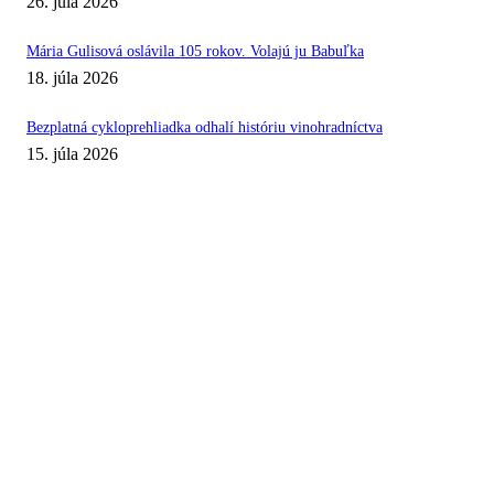
26. júla 2026
Mária Gulisová oslávila 105 rokov. Volajú ju Babuľka
18. júla 2026
Bezplatná cykloprehliadka odhalí históriu vinohradníctva
15. júla 2026