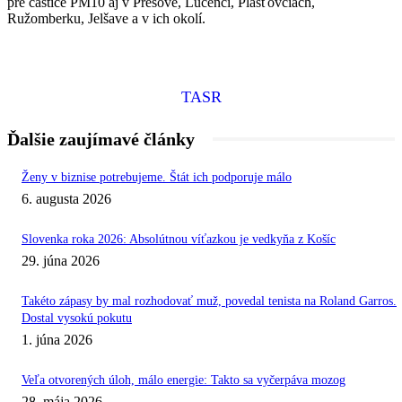
pre častice PM10 aj v Prešove, Lučenci, Plášťovciach,
Ružomberku, Jelšave a v ich okolí.
TASR
Ďalšie zaujímavé články
Ženy v biznise potrebujeme. Štát ich podporuje málo
6. augusta 2026
Slovenka roka 2026: Absolútnou víťazkou je vedkyňa z Košíc
29. júna 2026
Takéto zápasy by mal rozhodovať muž, povedal tenista na Roland Garros.
Dostal vysokú pokutu
1. júna 2026
Veľa otvorených úloh, málo energie: Takto sa vyčerpáva mozog
28. mája 2026