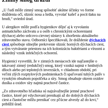
„U ľudí môže zimný smog spôsobiť akútne účinky vo forme
dráždenia očí, slizníc nosa a hrdla, vyvolať kašeľ a pocit tlaku na
hrudi,“ uviedol úrad.
U alergikov môže podľa hygienikov dôjsť aj k vyvolaniu
astmatického záchvatu a u osôb s chronickými ochoreniami
dýchacej alebo srdcovo-cievnej sústavy k zhoršeniu aktuálneho
zdravotného stavu. Odborníci špecifikovali, že dráždenie
dýchacích
ciest
spôsobuje silnejšie prekrvenie slizníc horných dýchacích ciest,
a tým vytváranie priestoru na ich kolonizáciu baktériami a vírusmi a
následný vznik infekčných ochorení.
Hygienici vysvetlili, že v zimných mesiacoch ide najčastejšie o
takzvaný zimný (redukčný) smog, ktorý vzniká najmä v hmlistých
dňoch alebo pri teplotných inverziách, v chladnom období, pri
veľmi zlých rozptylových podmienkach či spaľovaní tuhých palív s
vysokým obsahom popolčeka a síry. Smog obsahuje okrem oxidov
dusíka a oxidov síry najmä prachové častice.
„Zo zdravotného hľadiska sú najzávažnejšie jemné prachové
častice, ktoré pri vdychovaní prenikajú až do dolných dýchacích
ciest a čiastočne môžu prenikať cez pľúcne alveoly až do krvi,“
priblížil úrad.