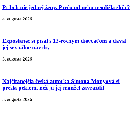
Príbeh nie jednej ženy. Prečo od neho neodišla skôr?
4. augusta 2026
Exposlanec si písal s 13-ročným dievčaťom a dával
jej sexuálne návrhy
3. augusta 2026
Najčítanejšia česká autorka Simona Monyová si
prešla peklom, než ju jej manžel zavraždil
3. augusta 2026