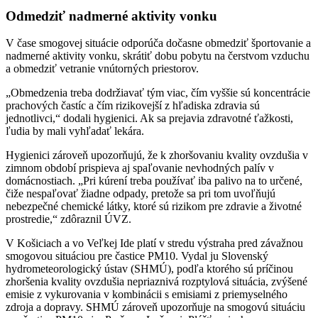
Odmedziť nadmerné aktivity vonku
V čase smogovej situácie odporúča dočasne obmedziť športovanie a
nadmerné aktivity vonku, skrátiť dobu pobytu na čerstvom vzduchu
a obmedziť vetranie vnútorných priestorov.
„Obmedzenia treba dodržiavať tým viac, čím vyššie sú koncentrácie
prachových častíc a čím rizikovejší z hľadiska zdravia sú
jednotlivci,“ dodali hygienici. Ak sa prejavia zdravotné ťažkosti,
ľudia by mali vyhľadať lekára.
Hygienici zároveň upozorňujú, že k zhoršovaniu kvality ovzdušia v
zimnom období prispieva aj spaľovanie nevhodných palív v
domácnostiach. „Pri kúrení treba používať iba palivo na to určené,
čiže nespaľovať žiadne odpady, pretože sa pri tom uvoľňujú
nebezpečné chemické látky, ktoré sú rizikom pre zdravie a životné
prostredie,“ zdôraznil ÚVZ.
V Košiciach a vo Veľkej Ide platí v stredu výstraha pred závažnou
smogovou situáciou pre častice PM10. Vydal ju Slovenský
hydrometeorologický ústav (SHMÚ), podľa ktorého sú príčinou
zhoršenia kvality ovzdušia nepriaznivá rozptylová situácia, zvýšené
emisie z vykurovania v kombinácii s emisiami z priemyselného
zdroja a dopravy. SHMÚ zároveň upozorňuje na smogovú situáciu