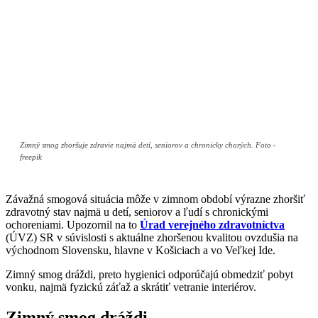
Zimný smog zhoršuje zdravie najmä detí, seniorov a chronicky chorých. Foto -
freepik
Závažná smogová situácia môže v zimnom období výrazne zhoršiť
zdravotný stav najmä u detí, seniorov a ľudí s chronickými
ochoreniami. Upozornil na to
Úrad verejného zdravotníctva
(ÚVZ) SR v súvislosti s aktuálne zhoršenou kvalitou ovzdušia na
východnom Slovensku, hlavne v Košiciach a vo Veľkej Ide.
Zimný smog dráždi, preto hygienici odporúčajú obmedziť pobyt
vonku, najmä fyzickú záťaž a skrátiť vetranie interiérov.
Zimný smog dráždi