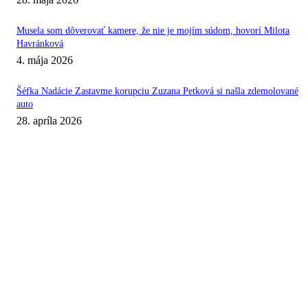
Musela som dôverovať kamere, že nie je mojím súdom, hovorí Milota
Havránková
4. mája 2026
Šéfka Nadácie Zastavme korupciu Zuzana Petková si našla zdemolované
auto
28. apríla 2026