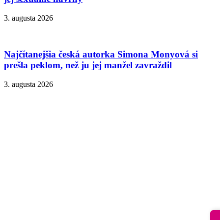
3. augusta 2026
Najčítanejšia česká autorka Simona Monyová si
prešla peklom, než ju jej manžel zavraždil
3. augusta 2026