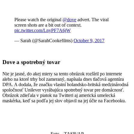
Please watch the original
@dove
advert. The viral
screen shots are a bit out of context.
pic.twitter.com/LnyPF7A6jW
— Sarah (@SarahCookefilms)
October 9, 2017
Dove a spotrebný tovar
Nie je jasné, do akej miery sa tento obrázok rozšíril po internete
alebo na ktoré trhy bol zameraný, napísala dnes tlačová agentúra
DPA. A dodala, že značku vlastní holandsko-britská medzinárodná
spoločnosť Unilever vyrábajúca spotrebný tovar pre domácnosť.
Obrázok zdieľala v piatok na Twitteri aj americká umelecká
maskérka, keď sa podľa jej slov objavil na jej účte na Facebooku.
Foto – TASR/AP