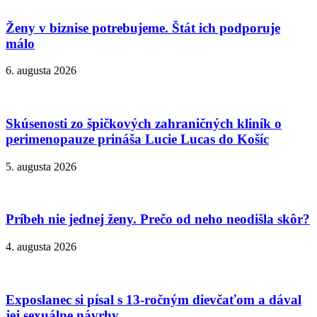
Ženy v biznise potrebujeme. Štát ich podporuje
málo
6. augusta 2026
Skúsenosti zo špičkových zahraničných kliník o
perimenopauze prináša Lucie Lucas do Košíc
5. augusta 2026
Príbeh nie jednej ženy. Prečo od neho neodišla skôr?
4. augusta 2026
Exposlanec si písal s 13-ročným dievčaťom a dával
jej sexuálne návrhy