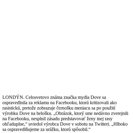
LONDÝN. Celosvetovo známa značka mydla Dove sa
ospravedlnila za reklamu na Facebooku, ktorú kritizovali ako
rasistickú, pretože zobrazuje černošku meniacu sa po použití
výrobku Dove na belošku. „Obrázok, ktorý sme nedávno zverejnili
na Facebooku, nesplnil zásadu predstavovať ženy inej rasy
ohľaduplne,“ uviedol výrobca Dove v sobotu na Twitteri. „Hlboko
sa ospravedlňujeme za urážku, ktorú spôsobil.“