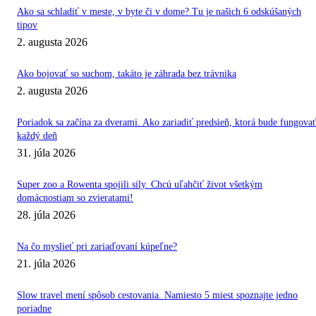
Ako sa schladiť v meste, v byte či v dome? Tu je našich 6 odskúšaných
tipov
2. augusta 2026
Ako bojovať so suchom, takáto je záhrada bez trávnika
2. augusta 2026
Poriadok sa začína za dverami. Ako zariadiť predsieň, ktorá bude fungovat
každý deň
31. júla 2026
Super zoo a Rowenta spojili sily. Chcú uľahčiť život všetkým
domácnostiam so zvieratami!
28. júla 2026
Na čo myslieť pri zariaďovaní kúpeľne?
21. júla 2026
Slow travel mení spôsob cestovania. Namiesto 5 miest spoznajte jedno
poriadne