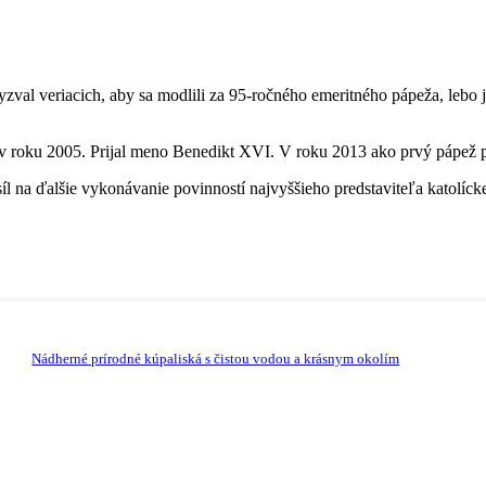
zval veriacich, aby sa modlili za 95-ročného emeritného pápeža, lebo j
v roku 2005. Prijal meno Benedikt XVI. V roku 2013 ako prvý pápež po 
na ďalšie vykonávanie povinností najvyššieho predstaviteľa katolíckej
Nádherné prírodné kúpaliská s čistou vodou a krásnym okolím