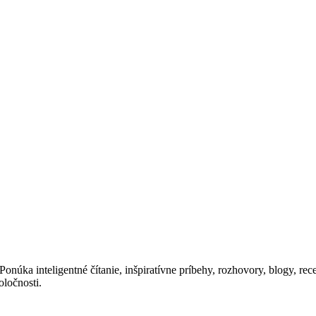
núka inteligentné čítanie, inšpiratívne príbehy, rozhovory, blogy, recep
oločnosti.