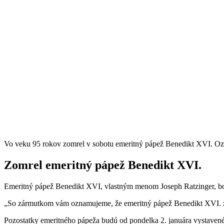
Vo veku 95 rokov zomrel v sobotu emeritný pápež Benedikt XVI. Oz
Zomrel emeritný pápež Benedikt XVI.
Emeritný pápež Benedikt XVI, vlastným menom Joseph Ratzinger, bol n
„So zármutkom vám oznamujeme, že emeritný pápež Benedikt XVI. zomr
Pozostatky emeritného pápeža budú od pondelka 2. januára vystavené 