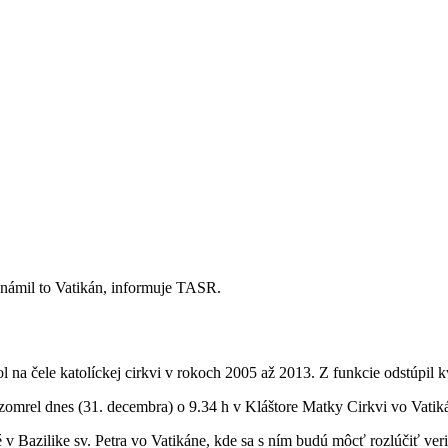
námil to Vatikán, informuje TASR.
a čele katolíckej cirkvi v rokoch 2005 až 2013. Z funkcie odstúpil k
el dnes (31. decembra) o 9.34 h v Kláštore Matky Cirkvi vo Vatikáne,
v Bazilike sv. Petra vo Vatikáne, kde sa s ním budú môcť rozlúčiť ver