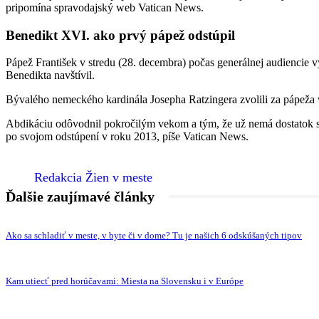
pripomína spravodajský web Vatican News.
Benedikt XVI. ako prvý pápež odstúpil
Pápež František v stredu (28. decembra) počas generálnej audiencie vy
Benedikta navštívil.
Bývalého nemeckého kardinála Josepha Ratzingera zvolili za pápeža 
Abdikáciu odôvodnil pokročilým vekom a tým, že už nemá dostatok síl 
po svojom odstúpení v roku 2013, píše Vatican News.
Redakcia Žien v meste
Ďalšie zaujímavé články
Ako sa schladiť v meste, v byte či v dome? Tu je našich 6 odskúšaných tipov
Kam utiecť pred horúčavami: Miesta na Slovensku i v Európe