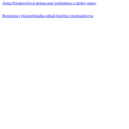
Agáta Petrakovičová skúma staré pohľadnice z druhej strany
Bezplatná cykloprehliadka odhalí históriu vinohradníctva