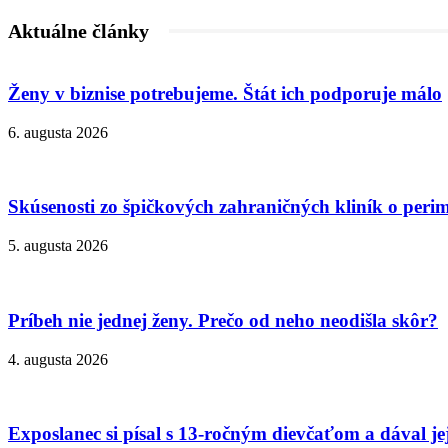
Aktuálne články
Ženy v biznise potrebujeme. Štát ich podporuje málo
6. augusta 2026
Skúsenosti zo špičkových zahraničných kliník o peri
5. augusta 2026
Príbeh nie jednej ženy. Prečo od neho neodišla skôr?
4. augusta 2026
Exposlanec si písal s 13-ročným dievčaťom a dával je