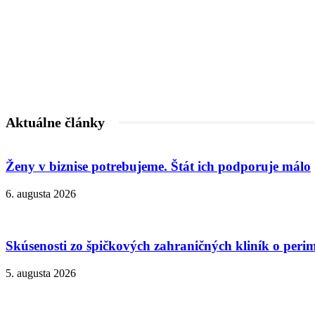
Aktuálne články
Ženy v biznise potrebujeme. Štát ich podporuje málo
6. augusta 2026
Skúsenosti zo špičkových zahraničných kliník o peri
5. augusta 2026