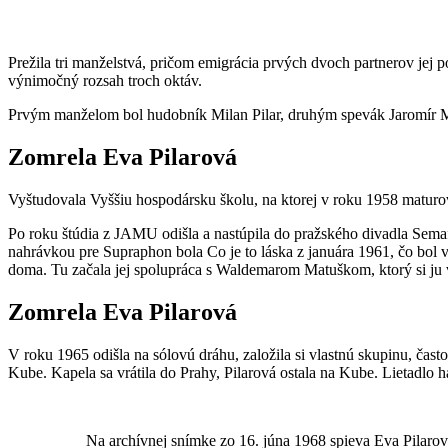
Prežila tri manželstvá, pričom emigrácia prvých dvoch partnerov jej p
výnimočný rozsah troch oktáv.
Prvým manželom bol hudobník Milan Pilar, druhým spevák Jaromír M
Zomrela Eva Pilarová
Vyštudovala Vyššiu hospodársku školu, na ktorej v roku 1958 maturo
Po roku štúdia z JAMU odišla a nastúpila do pražského divadla Semafo
nahrávkou pre Supraphon bola Co je to láska z januára 1961, čo bol 
doma. Tu začala jej spolupráca s Waldemarom Matuškom, ktorý si ju 
Zomrela Eva Pilarová
V roku 1965 odišla na sólovú dráhu, založila si vlastnú skupinu, čas
Kube. Kapela sa vrátila do Prahy, Pilarová ostala na Kube. Lietadlo ha
Na archívnej snímke zo 16. júna 1968 spieva Eva Pilaro