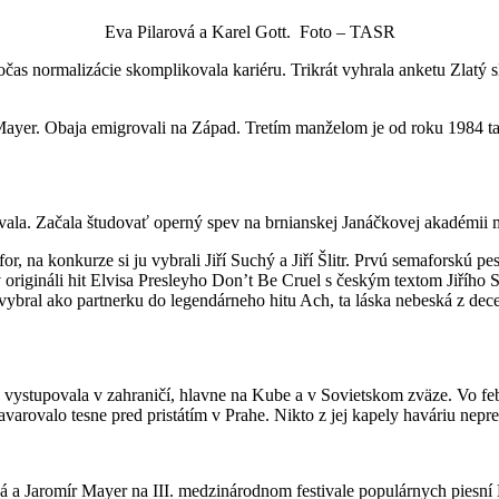
Eva Pilarová a Karel Gott. Foto – TASR
očas normalizácie skomplikovala kariéru. Trikrát vyhrala anketu Zlatý 
ayer. Obaja emigrovali na Západ. Tretím manželom je od roku 1984 t
vala. Začala študovať operný spev na brnianskej Janáčkovej akadémii 
r, na konkurze si ju vybrali Jiří Suchý a Jiří Šlitr. Prvú semaforskú p
v origináli hit Elvisa Presleyho Don’t Be Cruel s českým textom Jiříh
vybral ako partnerku do legendárneho hitu Ach, ta láska nebeská z de
to vystupovala v zahraničí, hlavne na Kube a v Sovietskom zväze. Vo fe
varovalo tesne pred pristátím v Prahe. Nikto z jej kapely haváriu nepre
vá a Jaromír Mayer na III. medzinárodnom festivale populárnych pies