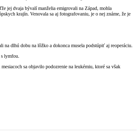
že jej dvaja bývalí manželia emigrovali na Západ, mohla
skych krajín. Venovala sa aj fotografovaniu, je o nej známe, že je
li na dlhú dobu na lôžko a dokonca musela podstúpiť aj reoperáciu.
 s lymfou.
 mesiacoch sa objavilo podozrenie na leukémiu, ktoré sa však