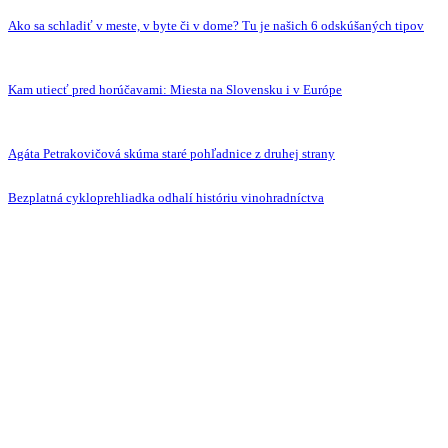
Ako sa schladiť v meste, v byte či v dome? Tu je našich 6 odskúšaných tipov
Kam utiecť pred horúčavami: Miesta na Slovensku i v Európe
Agáta Petrakovičová skúma staré pohľadnice z druhej strany
Bezplatná cykloprehliadka odhalí históriu vinohradníctva