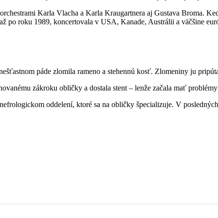
 orchestrami Karla Vlacha a Karla Kraugartnera aj Gustava Broma. Keď
 až po roku 1989, koncertovala v USA, Kanade, Austrálii a väčšine európ
 nešťastnom páde zlomila rameno a stehennú kosť. Zlomeniny ju pripúta
ánovanému zákroku obličky a dostala stent – lenže začala mať problémy
efrologickom oddelení, ktoré sa na obličky špecializuje. V posledných