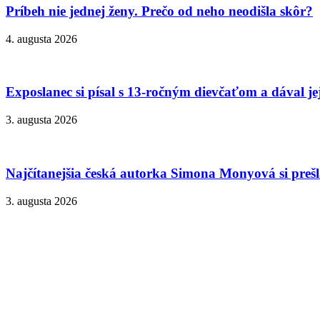
Príbeh nie jednej ženy. Prečo od neho neodišla skôr?
4. augusta 2026
Exposlanec si písal s 13-ročným dievčaťom a dával je
3. augusta 2026
Najčítanejšia česká autorka Simona Monyová si prešla
3. augusta 2026