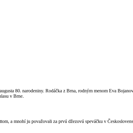
 augusta 80. narodeniny. Rodáčka z Brna, rodným menom Eva Bojanovská
lasu v Brne.
tom, a mnohí ju považovali za prvú džezovú speváčku v Československu