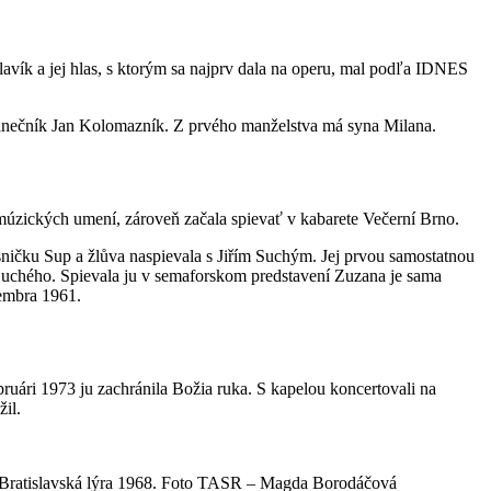
slavík a jej hlas, s ktorým sa najprv dala na operu, mal podľa IDNES
anečník Jan Kolomazník. Z prvého manželstva má syna Milana.
múzických umení, zároveň začala spievať v kabarete Večerní Brno.
esničku Sup a žlůva naspievala s Jiřím Suchým. Jej prvou samostatnou
o Suchého. Spievala ju v semaforskom predstavení Zuzana je sama
cembra 1961.
bruári 1973 ju zachránila Božia ruka. S kapelou koncertovali na
žil.
ní Bratislavská lýra 1968. Foto TASR – Magda Borodáčová