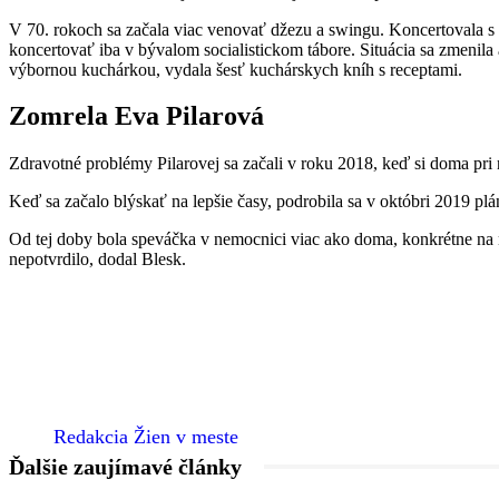
V 70. rokoch sa začala viac venovať džezu a swingu. Koncertovala s
koncertovať iba v bývalom socialistickom tábore. Situácia sa zmenila
výbornou kuchárkou, vydala šesť kuchárskych kníh s receptami.
Zomrela Eva Pilarová
Zdravotné problémy Pilarovej sa začali v roku 2018, keď si doma pri
Keď sa začalo blýskať na lepšie časy, podrobila sa v októbri 2019 pl
Od tej doby bola speváčka v nemocnici viac ako doma, konkrétne na n
nepotvrdilo, dodal Blesk.
Redakcia Žien v meste
Ďalšie zaujímavé články