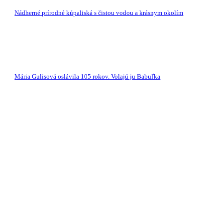
Nádherné prírodné kúpaliská s čistou vodou a krásnym okolím
Mária Gulisová oslávila 105 rokov. Volajú ju Babuľka