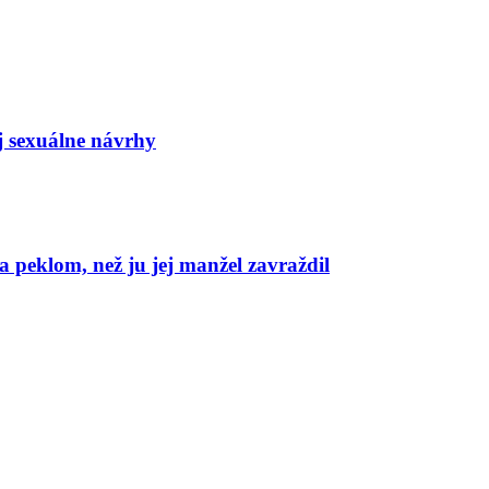
j sexuálne návrhy
 peklom, než ju jej manžel zavraždil