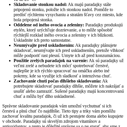
Skladovanie stonkou nadol:
Ak majú paradajky stále
pripojenú stonku, položte ich stonkou nadol. Pomôže to
predísť rýchlemu vysychaniu a stratám šťavy cez miesto, kde
bola pripojená stonka.
Oddelene od iného ovocia a zeleniny:
Paradajky produkujú
etylén, ktorý urýchľuje dozrievanie, a to môže spôsobiť
rýchlejší rozklad iného ovocia a zeleniny v ich blízkosti.
Uskladnite ich preto samostatne.
Neumývajte pred uskladnením:
Ak paradajky plánujete
skladovať, neumývajte ich pred uskladnením, pretože vlhkosť
môže podporiť rast plesní. Umyte ich až pred konzumáciou.
Použitie zrelých paradajok na varenie:
Ak sú paradajky už
veľmi zrelé a nebudete ich môcť spotrebovať čerstvé,
najlepšie je ich rýchlo spracovať na omáčku alebo iné
pokrmy, kde sa využije ich sladkosť a intenzívna chuť.
Zachovanie chuti počas dlhšieho skladovania:
Ak
potrebujete skladovať paradajky dlhšie, môžete ich nakrájať a
usušiť alebo zamraziť. Sušené paradajky majú koncentrovanú
chuť a môžu byť dlho uskladnené.
Správne skladovanie paradajok vám umožní vychutnať si ich
čerstvú a plnú chuť čo najdlhšie. Tieto tipy a triky vám pomôžu
zachovať kvalitu paradajok, či už ich pestujete doma alebo kupujete
v obchode. Paradajky sú skvelým zdrojom vitamínov a
antioxidantov, a preto je dôležité správne sa o ne starať, aby sme z