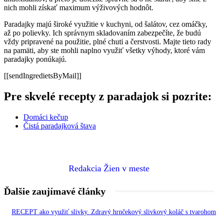
nich mohli získať maximum výživových hodnôt.
Paradajky majú široké využitie v kuchyni, od šalátov, cez omáčky,
až po polievky. Ich správnym skladovaním zabezpečíte, že budú
vždy pripravené na použitie, plné chuti a čerstvosti. Majte tieto rady
na pamäti, aby ste mohli naplno využiť všetky výhody, ktoré vám
paradajky ponúkajú.
[[sendIngredietsByMail]]
Pre skvelé recepty z paradajok si pozrite:
Domáci kečup
Čistá paradajková štava
Redakcia Žien v meste
Ďalšie zaujímavé články
RECEPT ako využiť slivky. Zdravý hrnčekový slivkový koláč s tvarohom