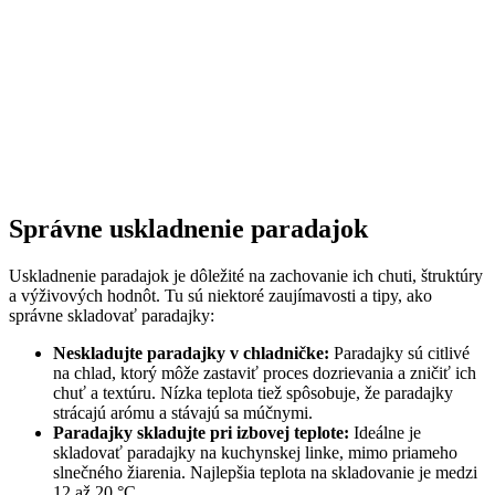
Správne uskladnenie paradajok
Uskladnenie paradajok je dôležité na zachovanie ich chuti, štruktúry
a výživových hodnôt. Tu sú niektoré zaujímavosti a tipy, ako
správne skladovať paradajky:
Neskladujte paradajky v chladničke:
Paradajky sú citlivé
na chlad, ktorý môže zastaviť proces dozrievania a zničiť ich
chuť a textúru. Nízka teplota tiež spôsobuje, že paradajky
strácajú arómu a stávajú sa múčnymi.
Paradajky skladujte pri izbovej teplote:
Ideálne je
skladovať paradajky na kuchynskej linke, mimo priameho
slnečného žiarenia. Najlepšia teplota na skladovanie je medzi
12 až 20 °C.