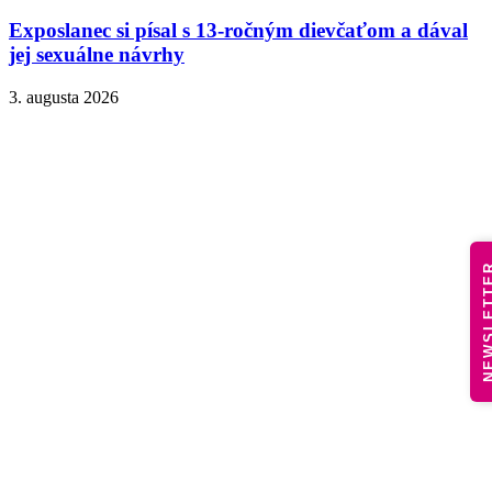
Exposlanec si písal s 13-ročným dievčaťom a dával
jej sexuálne návrhy
3. augusta 2026
NEWSLE