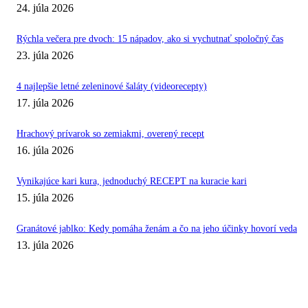
24. júla 2026
Rýchla večera pre dvoch: 15 nápadov, ako si vychutnať spoločný čas
23. júla 2026
4 najlepšie letné zeleninové šaláty (videorecepty)
17. júla 2026
Hrachový prívarok so zemiakmi, overený recept
16. júla 2026
Vynikajúce kari kura, jednoduchý RECEPT na kuracie kari
15. júla 2026
Granátové jablko: Kedy pomáha ženám a čo na jeho účinky hovorí veda
13. júla 2026