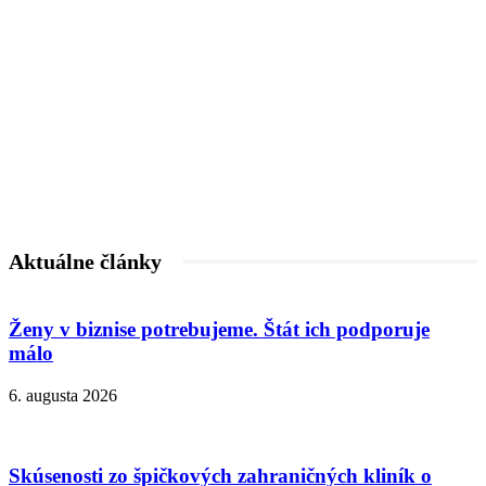
Aktuálne články
Ženy v biznise potrebujeme. Štát ich podporuje
málo
6. augusta 2026
Skúsenosti zo špičkových zahraničných kliník o