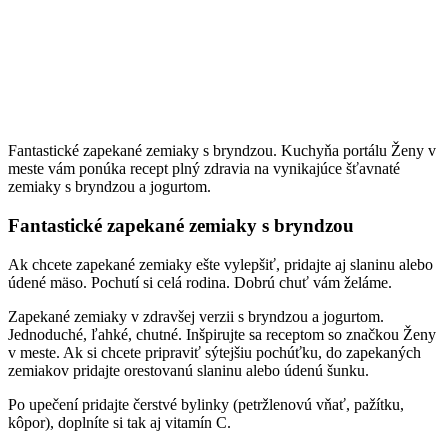
Fantastické zapekané zemiaky s bryndzou. Kuchyňa portálu Ženy v
meste vám ponúka recept plný zdravia na vynikajúce šťavnaté
zemiaky s bryndzou a jogurtom.
Fantastické zapekané zemiaky s bryndzou
Ak chcete zapekané zemiaky ešte vylepšiť, pridajte aj slaninu alebo
údené mäso. Pochutí si celá rodina. Dobrú chuť vám želáme.
Zapekané zemiaky v zdravšej verzii s bryndzou a jogurtom.
Jednoduché, ľahké, chutné. Inšpirujte sa receptom so značkou Ženy
v meste. Ak si chcete pripraviť sýtejšiu pochúťku, do zapekaných
zemiakov pridajte orestovanú slaninu alebo údenú šunku.
Po upečení pridajte čerstvé bylinky (petržlenovú vňať, pažítku,
kôpor), doplníte si tak aj vitamín C.