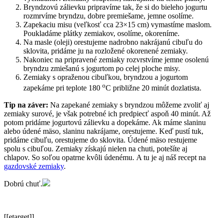
Bryndzovú zálievku pripravíme tak, že si do bieleho jogurtu
rozmrvíme bryndzu, dobre premiešame, jemne osolíme.
Zapekaciu misu (veľkosť cca 23×15 cm) vymastíme maslom.
Poukladáme plátky zemiakov, osolíme, okoreníme.
Na masle (oleji) orestujeme nadrobno nakrájanú cibuľu do
sklovita, pridáme ju na rozložené okorenené zemiaky.
Nakoniec na pripravené zemiaky rozvrstvíme jemne osolenú
bryndzu zmiešanú s jogurtom po celej ploche misy.
Zemiaky s opraženou cibuľkou, bryndzou a jogurtom
o
zapekáme pri teplote 180
C približne 20 minút dozlatista.
Tip na záver:
Na zapekané zemiaky s bryndzou môžeme zvoliť aj
zemiaky surové, je však potrebné ich predpiecť aspoň 40 minút. Až
potom pridáme jogurtovú zálievku a dopekáme. Ak máme slaninu
alebo údené mäso, slaninu nakrájame, orestujeme. Keď pustí tuk,
pridáme cibuľu, orestujeme do sklovita. Údené mäso restujeme
spolu s cibuľou. Zemiaky získajú nielen na chuti, potešíte aj
chlapov. So soľou opatrne kvôli údenému. A tu je aj náš recept na
gazdovské zemiaky
.
Dobrú chuť.
[[etarget]]