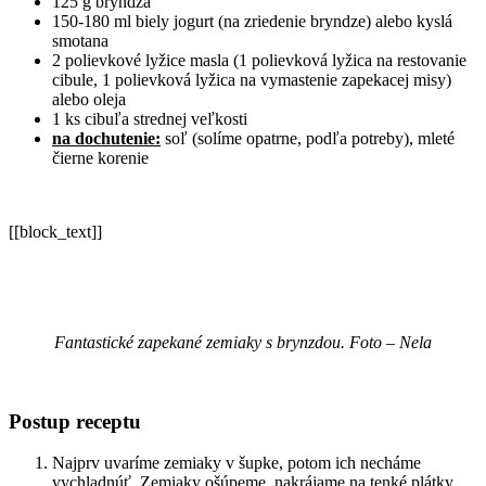
125 g bryndza
150-180 ml biely jogurt (na zriedenie bryndze) alebo kyslá
smotana
2 polievkové lyžice masla (1 polievková lyžica na restovanie
cibule, 1 polievková lyžica na vymastenie zapekacej misy)
alebo oleja
1 ks cibuľa strednej veľkosti
na dochutenie:
soľ (solíme opatrne, podľa potreby), mleté
čierne korenie
[[block_text]]
Fantastické zapekané zemiaky s brynzdou. Foto – Nela
Postup receptu
Najprv uvaríme zemiaky v šupke, potom ich necháme
vychladnúť. Zemiaky ošúpeme, nakrájame na tenké plátky.