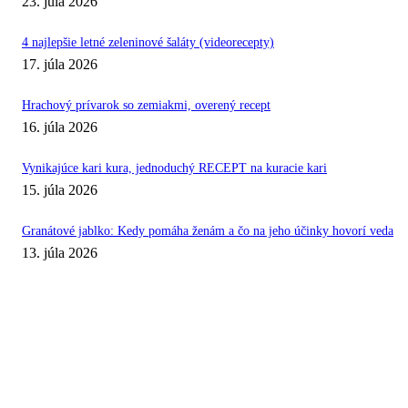
23. júla 2026
4 najlepšie letné zeleninové šaláty (videorecepty)
17. júla 2026
Hrachový prívarok so zemiakmi, overený recept
16. júla 2026
Vynikajúce kari kura, jednoduchý RECEPT na kuracie kari
15. júla 2026
Granátové jablko: Kedy pomáha ženám a čo na jeho účinky hovorí veda
13. júla 2026