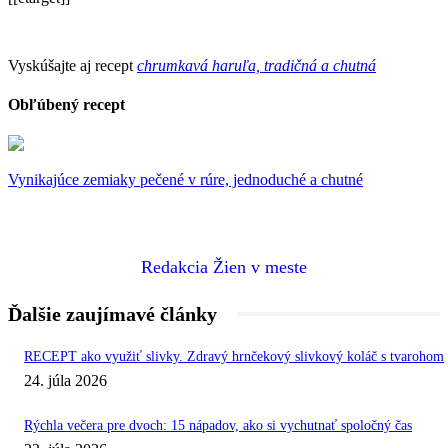
Vyskúšajte aj recept
chrumkavá haruľa, tradičná a chutná
Obľúbený recept
Vynikajúce zemiaky pečené v rúre, jednoduché a chutné
Redakcia Žien v meste
Ďalšie zaujímavé články
RECEPT ako využiť slivky. Zdravý hrnčekový slivkový koláč s tvarohom
24. júla 2026
Rýchla večera pre dvoch: 15 nápadov, ako si vychutnať spoločný čas