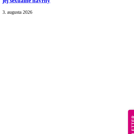
jej sexuálne návrhy
3. augusta 2026
NEWSLE