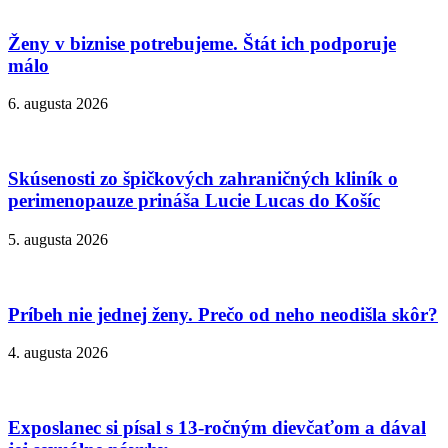
Ženy v biznise potrebujeme. Štát ich podporuje
málo
6. augusta 2026
Skúsenosti zo špičkových zahraničných kliník o
perimenopauze prináša Lucie Lucas do Košíc
5. augusta 2026
Príbeh nie jednej ženy. Prečo od neho neodišla skôr?
4. augusta 2026
Exposlanec si písal s 13-ročným dievčaťom a dával