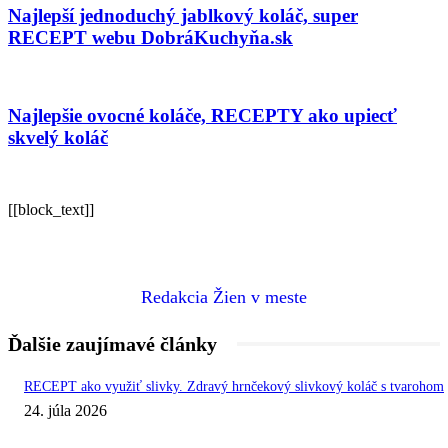
Najlepší jednoduchý jablkový koláč, super
RECEPT webu DobráKuchyňa.sk
Najlepšie ovocné koláče, RECEPTY ako upiecť
skvelý koláč
[[block_text]]
Redakcia Žien v meste
Ďalšie zaujímavé články
RECEPT ako využiť slivky. Zdravý hrnčekový slivkový koláč s tvarohom
24. júla 2026