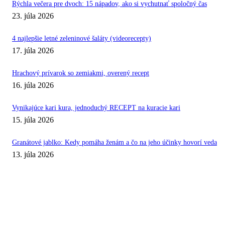
Rýchla večera pre dvoch: 15 nápadov, ako si vychutnať spoločný čas
23. júla 2026
4 najlepšie letné zeleninové šaláty (videorecepty)
17. júla 2026
Hrachový prívarok so zemiakmi, overený recept
16. júla 2026
Vynikajúce kari kura, jednoduchý RECEPT na kuracie kari
15. júla 2026
Granátové jablko: Kedy pomáha ženám a čo na jeho účinky hovorí veda
13. júla 2026