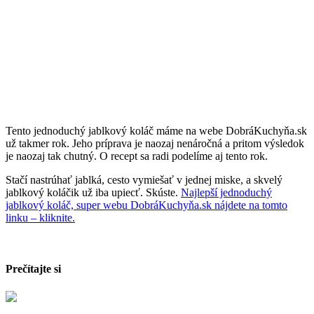
Tento jednoduchý jablkový koláč máme na webe DobráKuchyňa.sk
už takmer rok. Jeho príprava je naozaj nenáročná a pritom výsledok
je naozaj tak chutný. O recept sa radi podelíme aj tento rok.
Stačí nastrúhať jablká, cesto vymiešať v jednej miske, a skvelý
jablkový koláčik už iba upiecť. Skúste.
Najlepší jednoduchý
jablkový koláč, super webu DobráKuchyňa.sk nájdete na tomto
linku – kliknite.
Prečítajte si