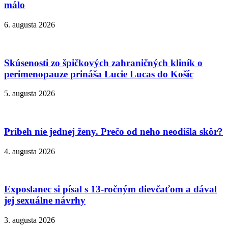
málo
6. augusta 2026
Skúsenosti zo špičkových zahraničných kliník o
perimenopauze prináša Lucie Lucas do Košíc
5. augusta 2026
Príbeh nie jednej ženy. Prečo od neho neodišla skôr?
4. augusta 2026
Exposlanec si písal s 13-ročným dievčaťom a dával
jej sexuálne návrhy
3. augusta 2026