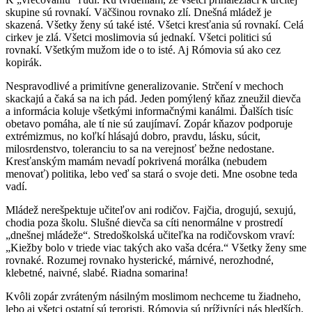
skupine sú rovnakí. Väčšinou rovnako zlí. Dnešná mládež je
skazená. Všetky ženy sú také isté. Všetci kresťania sú rovnakí. Celá
cirkev je zlá. Všetci moslimovia sú jednakí. Všetci politici sú
rovnakí. Všetkým mužom ide o to isté. Aj Rómovia sú ako cez
kopirák.
Nespravodlivé a primitívne generalizovanie. Strčení v mechoch
skackajú a čaká sa na ich pád. Jeden pomýlený kňaz zneužil dievča
a informácia koluje všetkými informačnými kanálmi. Ďalších tisíc
obetavo pomáha, ale tí nie sú zaujímaví. Zopár kňazov podporuje
extrémizmus, no koľkí hlásajú dobro, pravdu, lásku, súcit,
milosrdenstvo, toleranciu to sa na verejnosť bežne nedostane.
Kresťanským mamám nevadí pokrivená morálka (nebudem
menovať) politika, lebo veď sa stará o svoje deti. Mne osobne teda
vadí.
Mládež nerešpektuje učiteľov ani rodičov. Fajčia, drogujú, sexujú,
chodia poza školu. Slušné dievča sa cíti nenormálne v prostredí
„dnešnej mládeže“. Stredoškolská učiteľka na rodičovskom vraví:
„Kiežby bolo v triede viac takých ako vaša dcéra.“ Všetky ženy sme
rovnaké. Rozumej rovnako hysterické, márnivé, nerozhodné,
klebetné, naivné, slabé. Riadna somarina!
Kvôli zopár zvráteným násilným moslimom nechceme tu žiadneho,
lebo aj všetci ostatní sú teroristi. Rómovia sú príživníci nás bledších,