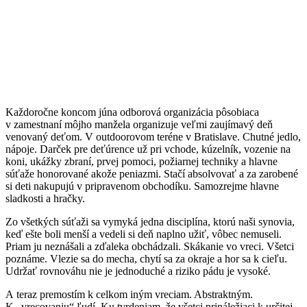
Každoročne koncom júna odborová organizácia pôsobiaca
v zamestnaní môjho manžela organizuje veľmi zaujímavý deň
venovaný deťom. V outdoorovom teréne v Bratislave. Chutné jedlo,
nápoje. Darček pre deťúrence už pri vchode, kúzelník, vozenie na
koni, ukážky zbraní, prvej pomoci, požiarnej techniky a hlavne
súťaže honorované akože peniazmi. Stačí absolvovať a za zarobené
si deti nakupujú v pripravenom obchodíku. Samozrejme hlavne
sladkosti a hračky.
Zo všetkých súťaži sa vymyká jedna disciplína, ktorú naši synovia,
keď ešte boli menší a vedeli si deň naplno užiť, vôbec nemuseli.
Priam ju neznášali a zďaleka obchádzali. Skákanie vo vreci. Všetci
poznáme. Vlezie sa do mecha, chytí sa za okraje a hor sa k cieľu.
Udržať rovnováhu nie je jednoduché a riziko pádu je vysoké.
A teraz premostím k celkom iným vreciam. Abstraktným.
K „vrecovaniu“ ľudí. Ku tvrdeniam, že všetci prináležiaci k určitej