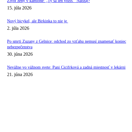
Život ženy v kamióne: „Ty sa len vozíš.“ Naozaj?
15. júla 2026
Nový bicykel, ale Birkinka to nie je
2. júla 2026
Po smrti Zuzany z Gelnice: odchod zo vzťahu nemusí znamenať koniec
nebezpečenstva
30. júna 2026
Nevážne vo vážnom svete: Pani Cicifrková a zadná miestnosť v lekárni
21. júna 2026