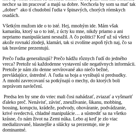
nechce sa im pracovať a majú sa dobre. Nechcela by som sa mať tak
„dobre“ ako tí chudobní ľudia v špinavých, chorých rómskych
osadách.
Všetkým mužom ide o to isté. Hej, mnohým ide. Mám však
kamaráta, ktorý sa o to isté, z úcty ku mne, nikdy priamo a ani
nepriamo manipuláciami nesnažil. A čo politici? Keď už sú všetci
akože rovnakí zlodeji, klamári, tak si zvolíme aspoň tých naj, čo sa
tak bravúrne prezentujú.
Prečo ľudia generalizujú? Prečo hádžu rôznych ľudí do jedného
vreca? Pretože sú každodenne vystavení sile negatívnych informácii.
Pretože je nám zlo denne servírované ako niečo bežné,
prevládajúce, ústredné. A ľudia sa boja a vyrábajú si predsudky.
A mnohí zavrecovaní sa potkýnajú o mechy, do ktorých boli
neprávom navlečení.
Predsa len by sme do vriec mali čosi nahádzať, zviazať a vyšmariť
ďaleko preč. Nenávisť, závisť, zneužívanie, šikanu, mobbing,
bossing, korupciu, krádeže, podvody, ohováranie, podvádzanie,
krivé svedectvá, chladné manipulácie… a sústrediť sa na všetko
krásne, čo nám život na Zemi núka. Lebo aj keď je zlo viac
medializované, hlasnejšie a silácky sa prezentuje, nie je
dominantné.