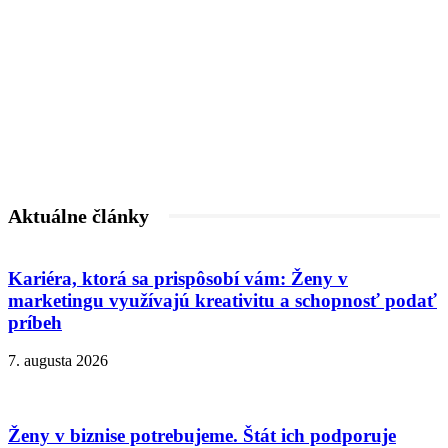
Aktuálne články
Kariéra, ktorá sa prispôsobí vám: Ženy v
marketingu využívajú kreativitu a schopnosť podať
príbeh
7. augusta 2026
Ženy v biznise potrebujeme. Štát ich podporuje