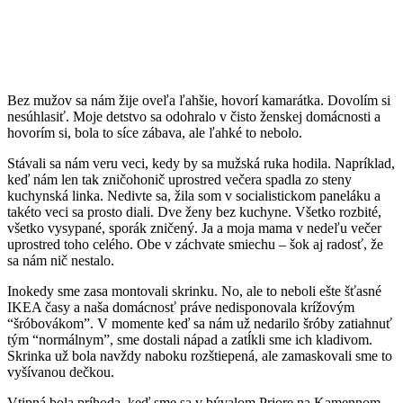
Bez mužov sa nám žije oveľa ľahšie, hovorí kamarátka. Dovolím si
nesúhlasiť. Moje detstvo sa odohralo v čisto ženskej domácnosti a
hovorím si, bola to síce zábava, ale ľahké to nebolo.
Stávali sa nám veru veci, kedy by sa mužská ruka hodila. Napríklad,
keď nám len tak zničohonič uprostred večera spadla zo steny
kuchynská linka. Nedivte sa, žila som v socialistickom paneláku a
takéto veci sa prosto diali. Dve ženy bez kuchyne. Všetko rozbité,
všetko vysypané, sporák zničený. Ja a moja mama v nedeľu večer
uprostred toho celého. Obe v záchvate smiechu – šok aj radosť, že
sa nám nič nestalo.
Inokedy sme zasa montovali skrinku. No, ale to neboli ešte šťasné
IKEA časy a naša domácnosť práve nedisponovala krížovým
“šróbovákom”. V momente keď sa nám už nedarilo šróby zatiahnuť
tým “normálnym”, sme dostali nápad a zatĺkli sme ich kladivom.
Skrinka už bola navždy naboku rozštiepená, ale zamaskovali sme to
vyšívanou dečkou.
Vtipná bola príhoda, keď sme sa v bývalom Priore na Kamennom