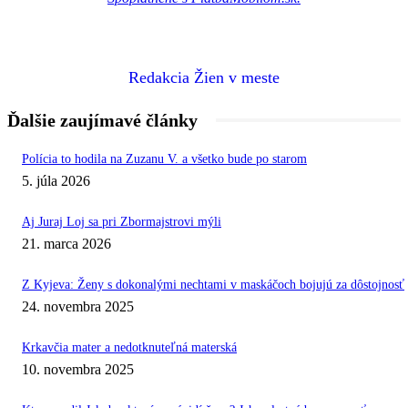
Redakcia Žien v meste
Ďalšie zaujímavé články
Polícia to hodila na Zuzanu V. a všetko bude po starom
5. júla 2026
Aj Juraj Loj sa pri Zbormajstrovi mýli
21. marca 2026
Z Kyjeva: Ženy s dokonalými nechtami v maskáčoch bojujú za dôstojnosť
24. novembra 2025
Krkavčia mater a nedotknuteľná materská
10. novembra 2025