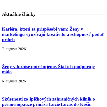
Aktuálne články
Kariéra, ktorá sa prispôsobí vám: Ženy v
marketingu využívajú kreativitu a schopnosť podať
príbeh
7. augusta 2026
Ženy v biznise potrebujeme. Štát ich podporuje
málo
6. augusta 2026
Skúsenosti zo špičkových zahraničných kliník o
perimenopauze prináša Lucie Lucas do Košíc