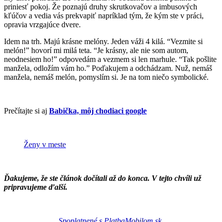
priniesť pokoj. Že poznajú druhy skrutkovačov a imbusových
kľúčov a vedia vás prekvapiť napríklad tým, že kým ste v práci,
opravia vrzgajúce dvere.
Idem na trh. Majú krásne melóny. Jeden váži 4 kilá. “Vezmite si
melón!” hovorí mi milá teta. “Je krásny, ale nie som autom,
neodnesiem ho!” odpovedám a vezmem si len marhule. “Tak pošlite
manžela, odložím vám ho.” Poďakujem a odchádzam. Nuž, nemáš
manžela, nemáš melón, pomyslím si. Je na tom niečo symbolické.
Prečítajte si aj
Babička, môj chodiaci google
Ženy v meste
Ďakujeme, že ste článok dočítali až do konca. V tejto chvíli už
pripravujeme ďalší.
Spoplatnené s PlatbaMobilom.sk.