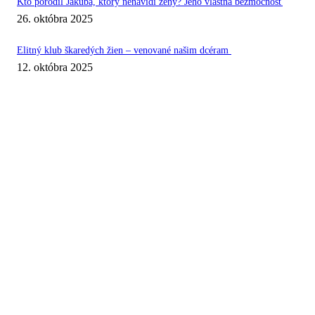
Kto porodil Jakuba, ktorý nenávidí ženy? Jeho vlastná bezmocnosť
26. októbra 2025
Elitný klub škaredých žien – venované našim dcéram
12. októbra 2025