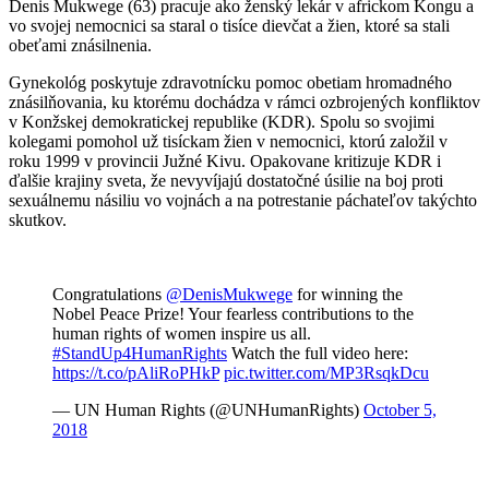
Denis Mukwege (63) pracuje ako ženský lekár v africkom Kongu a
vo svojej nemocnici sa staral o tisíce dievčat a žien, ktoré sa stali
obeťami znásilnenia.
Gynekológ poskytuje zdravotnícku pomoc obetiam hromadného
znásilňovania, ku ktorému dochádza v rámci ozbrojených konfliktov
v Konžskej demokratickej republike (KDR). Spolu so svojimi
kolegami pomohol už tisíckam žien v nemocnici, ktorú založil v
roku 1999 v provincii Južné Kivu. Opakovane kritizuje KDR i
ďalšie krajiny sveta, že nevyvíjajú dostatočné úsilie na boj proti
sexuálnemu násiliu vo vojnách a na potrestanie páchateľov takýchto
skutkov.
Congratulations
@DenisMukwege
for winning the
Nobel Peace Prize! Your fearless contributions to the
human rights of women inspire us all.
#StandUp4HumanRights
Watch the full video here:
https://t.co/pAliRoPHkP
pic.twitter.com/MP3RsqkDcu
— UN Human Rights (@UNHumanRights)
October 5,
2018