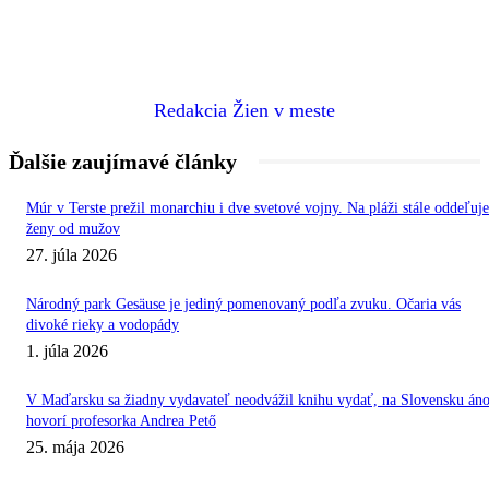
Redakcia Žien v meste
Ďalšie zaujímavé články
Múr v Terste prežil monarchiu i dve svetové vojny. Na pláži stále oddeľuje
ženy od mužov
27. júla 2026
Národný park Gesäuse je jediný pomenovaný podľa zvuku. Očaria vás
divoké rieky a vodopády
1. júla 2026
V Maďarsku sa žiadny vydavateľ neodvážil knihu vydať, na Slovensku áno
hovorí profesorka Andrea Pető
25. mája 2026