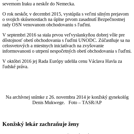
severnom Iraku a neskôr do Nemecka.
O rok neskôr, v decembri 2015, vystúpila s veľmi silným prejavom
o svojich skúsenostiach na úplne prvom zasadnutí Bezpečnostnej
rady OSN venovanom obchodovaniu s ľuďmi.
V septembri 2016 sa stala prvou veľvyslankyňou dobrej vôle pre
dôstojnosť obetí obchodovania s ľuďmi UNODC. Zúčastňuje sa na
celosvetových a miestnych iniciatívach na zvyšovanie
informovanosti o utrpení nespočetných obetí obchodovania s ľuďmi.
V októbri 2016 jej Rada Európy udelila cenu Václava Havla za
ľudské práva.
Na archívnej snímke z 26. novembra 2014 je konžský gynekológ
Denis Mukwege. Foto – TASR/AP
Konžský lekár zachraňuje ženy