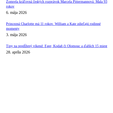
Zomrela kráľovná českých rozprávok Marcela Pittermannová. Mala 93
rokov
6. mája 2026
Princezná Charlotte má 11 rokov. William a Kate zdieľajú rodinné
momenty
3. mája 2026
Tipy na predĺžený víkend: Eger, Kodaň či Olomouc a ďalších 15 miest
28. apríla 2026