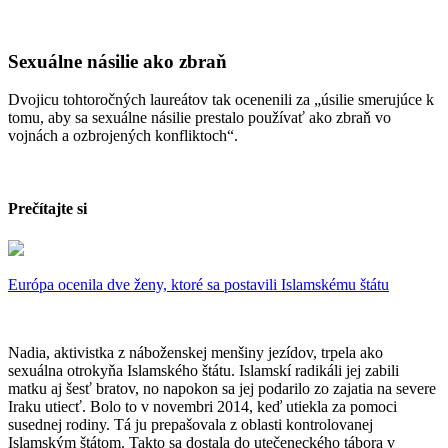
Sexuálne násilie ako zbraň
Dvojicu tohtoročných laureátov tak ocenenili za „úsilie smerujúce k
tomu, aby sa sexuálne násilie prestalo používať ako zbraň vo
vojnách a ozbrojených konfliktoch“.
Prečítajte si
Európa ocenila dve ženy, ktoré sa postavili Islamskému štátu
Nadia, aktivistka z náboženskej menšiny jezídov, trpela ako
sexuálna otrokyňa Islamského štátu. Islamskí radikáli jej zabili
matku aj šesť bratov, no napokon sa jej podarilo zo zajatia na severe
Iraku utiecť. Bolo to v novembri 2014, keď utiekla za pomoci
susednej rodiny. Tá ju prepašovala z oblasti kontrolovanej
Islamským štátom. Takto sa dostala do utečeneckého tábora v