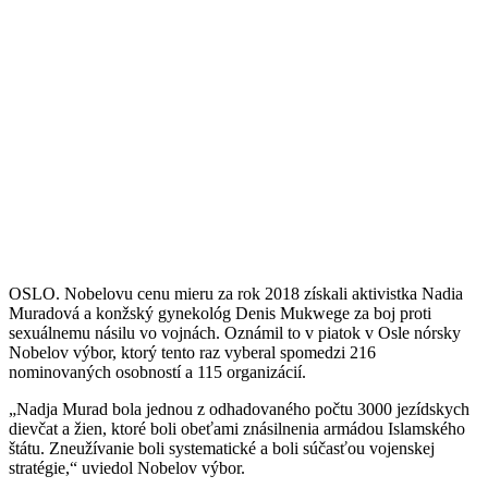
OSLO. Nobelovu cenu mieru za rok 2018 získali aktivistka Nadia
Muradová a konžský gynekológ Denis Mukwege za boj proti
sexuálnemu násilu vo vojnách. Oznámil to v piatok v Osle nórsky
Nobelov výbor, ktorý tento raz vyberal spomedzi 216
nominovaných osobností a 115 organizácií.
„Nadja Murad bola jednou z odhadovaného počtu 3000 jezídskych
dievčat a žien, ktoré boli obeťami znásilnenia armádou Islamského
štátu. Zneužívanie boli systematické a boli súčasťou vojenskej
stratégie,“ uviedol Nobelov výbor.