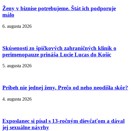
Ženy v biznise potrebujeme. Štát ich podporuje
málo
6. augusta 2026
Skúsenosti zo špičkových zahraničných kliník o
perimenopauze prináša Lucie Lucas do Košíc
5. augusta 2026
Príbeh nie jednej ženy. Prečo od neho neodišla skôr?
4. augusta 2026
Exposlanec si písal s 13-ročným dievčaťom a dával
jej sexuálne návrhy