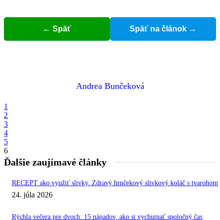
← Späť
Späť na článok →
Andrea Bunčeková
1
2
3
4
5
6
Ďalšie zaujímavé články
RECEPT ako využiť slivky. Zdravý hrnčekový slivkový koláč s tvarohom
24. júla 2026
Rýchla večera pre dvoch: 15 nápadov, ako si vychutnať spoločný čas