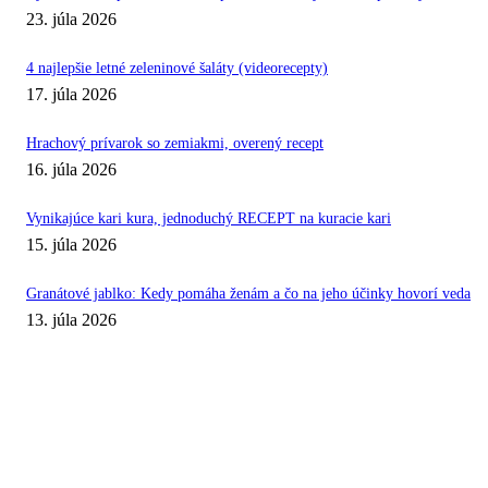
23. júla 2026
4 najlepšie letné zeleninové šaláty (videorecepty)
17. júla 2026
Hrachový prívarok so zemiakmi, overený recept
16. júla 2026
Vynikajúce kari kura, jednoduchý RECEPT na kuracie kari
15. júla 2026
Granátové jablko: Kedy pomáha ženám a čo na jeho účinky hovorí veda
13. júla 2026