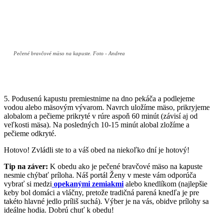
Pečené bravčové mäso na kapuste. Foto - Andrea
5. Podusenú kapustu premiestnime na dno pekáča a podlejeme
vodou alebo mäsovým vývarom. Navrch uložíme mäso, prikryjeme
alobalom a pečieme prikryté v rúre aspoň 60 minút (závisí aj od
veľkosti mäsa). Na posledných 10-15 minút alobal zložíme a
pečieme odkryté.
Hotovo! Zvládli ste to a váš obed na niekoľko dní je hotový!
Tip na záver:
K obedu ako je pečené bravčové mäso na kapuste
nesmie chýbať príloha. Náš portál Ženy v meste vám odporúča
vybrať si medzi
opekanými zemiakmi
alebo knedlíkom (najlepšie
keby bol domáci a vláčny, pretože tradičná parená knedľa je pre
takéto hlavné jedlo príliš suchá). Výber je na vás, obidve prílohy sa
ideálne hodia. Dobrú chuť k obedu!