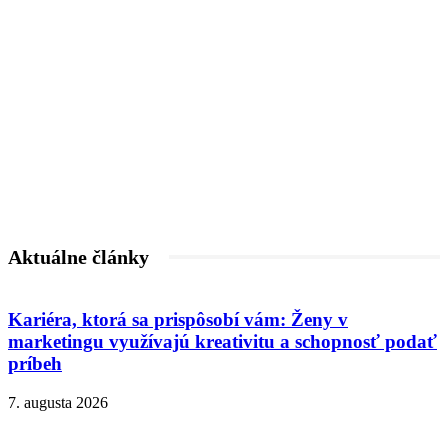
Aktuálne články
Kariéra, ktorá sa prispôsobí vám: Ženy v
marketingu využívajú kreativitu a schopnosť podať
príbeh
7. augusta 2026