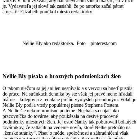
Mužov v ňom vyzvala, aby dali dievčatám šancu ukázať, čo v nich
je. Vydavateľa jej slová tak zasiahli, že po autorke začal pátrať
a neskôr Elizabeth ponúkol miesto redaktorky.
Nellie Bly
ako redaktorka. Foto – pinterest.com
Nellie Bly písala o hrozných podmienkach žien
O takom niečom sa jej ani len nesnívalo a s vervou sa hneď pustila
do práce. Na stránkach denníka by ste však jej pravé meno hľadali
márne – kolegovia z redakcie pre ňu vymysleli pseudonym. Volali ju
Nellie Bly podľa vtedy populárnej piesne Stephena Fostera.
A Nellie šle nekompromisne po téme. Nechala sa najať ako
pracovníčka do továrne, aby poukázala na desivé pracovné
podmienky miestnych žien. Jej ostré články tak poburovali bohatých
továrnikov, že zatlačili na vedenie novín, ktoré Nellie preložilo na
„ženské stránky“. Písať o móde, spoločnosti a záhradníčení však
ambicióznu žurnalistku vôbec nebavilo. Rozhodla sa, že pôjde