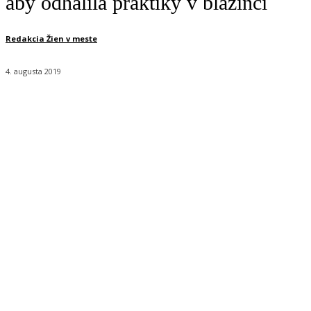
aby odhalila praktiky v blázinci
Redakcia Žien v meste
4. augusta 2019