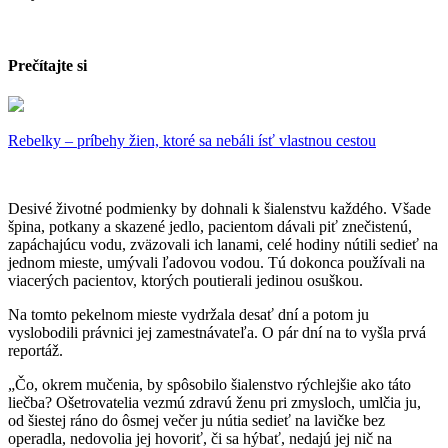
Prečítajte si
Rebelky – príbehy žien, ktoré sa nebáli ísť vlastnou cestou​​​​​​​
Desivé životné podmienky by dohnali k šialenstvu každého. Všade
špina, potkany a skazené jedlo, pacientom dávali piť znečistenú,
zapáchajúcu vodu, zväzovali ich lanami, celé hodiny nútili sedieť na
jednom mieste, umývali ľadovou vodou. Tú dokonca používali na
viacerých pacientov, ktorých poutierali jedinou osuškou.
Na tomto pekelnom mieste vydržala desať dní a potom ju
vyslobodili právnici jej zamestnávateľa. O pár dní na to vyšla prvá
reportáž.
„Čo, okrem mučenia, by spôsobilo šialenstvo rýchlejšie ako táto
liečba? Ošetrovatelia vezmú zdravú ženu pri zmysloch, umlčia ju,
od šiestej ráno do ôsmej večer ju nútia sedieť na lavičke bez
operadla, nedovolia jej hovoriť, či sa hýbať, nedajú jej nič na