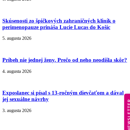
Skúsenosti zo špičkových zahraničných kliník o
perimenopauze prináša Lucie Lucas do Košíc
5. augusta 2026
Príbeh nie jednej ženy. Prečo od neho neodišla skôr?
4. augusta 2026
Exposlanec si písal s 13-ročným dievčaťom a dával
jej sexuálne návrhy
NEWSLE
3. augusta 2026