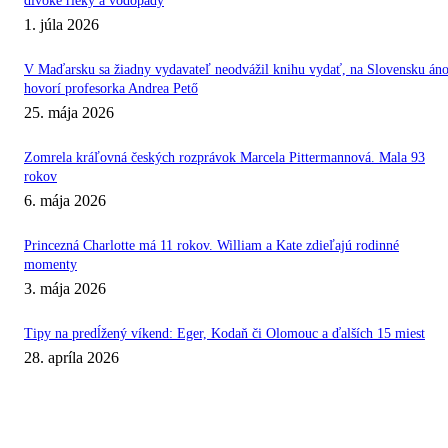
divoké rieky a vodopády
1. júla 2026
V Maďarsku sa žiadny vydavateľ neodvážil knihu vydať, na Slovensku áno
hovorí profesorka Andrea Pető
25. mája 2026
Zomrela kráľovná českých rozprávok Marcela Pittermannová. Mala 93
rokov
6. mája 2026
Princezná Charlotte má 11 rokov. William a Kate zdieľajú rodinné
momenty
3. mája 2026
Tipy na predĺžený víkend: Eger, Kodaň či Olomouc a ďalších 15 miest
28. apríla 2026