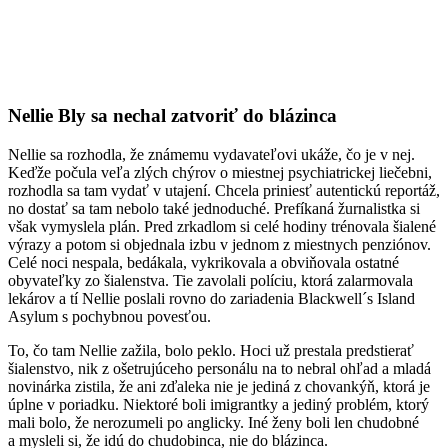
Nellie Bly sa nechal zatvoriť do blázinca
Nellie sa rozhodla, že známemu vydavateľovi ukáže, čo je v nej.
Keďže počula veľa zlých chýrov o miestnej psychiatrickej liečebni,
rozhodla sa tam vydať v utajení. Chcela priniesť autentickú reportáž,
no dostať sa tam nebolo také jednoduché. Prefíkaná žurnalistka si
však vymyslela plán. Pred zrkadlom si celé hodiny trénovala šialené
výrazy a potom si objednala izbu v jednom z miestnych penziónov.
Celé noci nespala, bedákala, vykrikovala a obviňovala ostatné
obyvateľky zo šialenstva. Tie zavolali políciu, ktorá zalarmovala
lekárov a tí Nellie poslali rovno do zariadenia
Blackwell´s Island
Asylum s pochybnou povesťou.
To, čo tam Nellie zažila, bolo peklo. Hoci už prestala predstierať
šialenstvo, nik z ošetrujúceho personálu na to nebral ohľad a mladá
novinárka zistila, že ani zďaleka nie je jediná z chovankýň, ktorá je
úplne v poriadku. Niektoré boli imigrantky a jediný problém, ktorý
mali bolo, že nerozumeli po anglicky. Iné ženy boli len chudobné
a mysleli si, že idú do chudobinca, nie do blázinca.