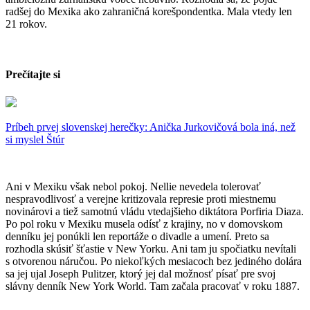
radšej do Mexika ako zahraničná korešpondentka. Mala vtedy len
21 rokov.
Prečítajte si
Príbeh prvej slovenskej herečky: Anička Jurkovičová bola iná, než
si myslel Štúr
Ani v Mexiku však nebol pokoj. Nellie nevedela tolerovať
nespravodlivosť a verejne kritizovala represie proti miestnemu
novinárovi a tiež samotnú vládu vtedajšieho diktátora Porfiria Diaza.
Po pol roku v Mexiku musela odísť z krajiny, no v domovskom
denníku jej ponúkli len reportáže o divadle a umení. Preto sa
rozhodla skúsiť šťastie v New Yorku. Ani tam ju spočiatku nevítali
s otvorenou náručou. Po niekoľkých mesiacoch bez jediného dolára
sa jej ujal Joseph Pulitzer, ktorý jej dal možnosť písať pre svoj
slávny denník
New York World. Tam začala pracovať v roku 1887.