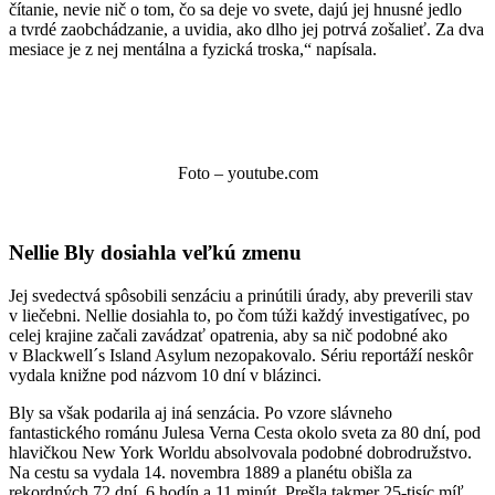
čítanie, nevie nič o tom, čo sa deje vo svete, dajú jej hnusné jedlo
a tvrdé zaobchádzanie, a uvidia, ako dlho jej potrvá zošalieť. Za dva
mesiace je z nej mentálna a fyzická troska,“ napísala.
Foto – youtube.com
Nellie Bly dosiahla veľkú zmenu
Jej svedectvá spôsobili senzáciu a prinútili úrady, aby preverili stav
v liečebni. Nellie dosiahla to, po čom túži každý investigatívec, po
celej krajine začali zavádzať opatrenia, aby sa nič podobné ako
v Blackwell´s Island Asylum nezopakovalo. Sériu reportáží neskôr
vydala knižne pod názvom
10 dní v blázinci.
Bly sa však podarila aj iná senzácia. Po vzore slávneho
fantastického románu Julesa Verna
Cesta okolo sveta za 80 dní, pod
hlavičkou New York Worldu absolvovala podobné dobrodružstvo.
Na cestu sa vydala 14. novembra 1889 a planétu obišla za
rekordných 72 dní, 6 hodín a 11 minút. Prešla takmer 25-tisíc míľ