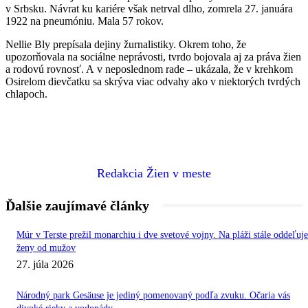
v Srbsku. Návrat ku kariére však netrval dlho, zomrela 27. januára
1922 na pneumóniu. Mala 57 rokov.
Nellie Bly prepísala dejiny žurnalistiky. Okrem toho, že
upozorňovala na sociálne neprávosti, tvrdo bojovala aj za práva žien
a rodovú rovnosť. A v neposlednom rade – ukázala, že v krehkom
Osirelom dievčatku sa skrýva viac odvahy ako v niektorých tvrdých
chlapoch.
Redakcia Žien v meste
Ďalšie zaujímavé články
Múr v Terste prežil monarchiu i dve svetové vojny. Na pláži stále oddeľuje
ženy od mužov
27. júla 2026
Národný park Gesäuse je jediný pomenovaný podľa zvuku. Očaria vás