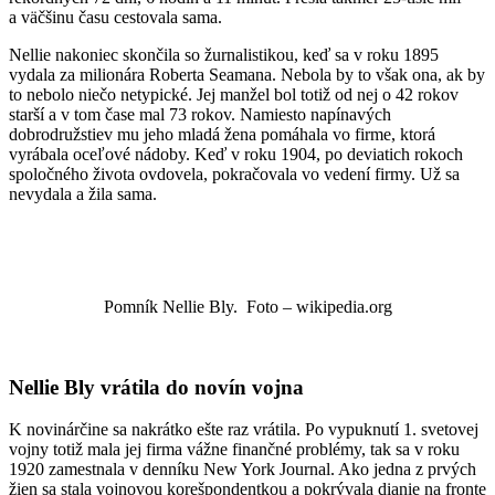
a väčšinu času cestovala sama.
Nellie nakoniec skončila so žurnalistikou, keď sa v roku 1895
vydala za milionára Roberta Seamana. Nebola by to však ona, ak by
to nebolo niečo netypické. Jej manžel bol totiž od nej o 42 rokov
starší a v tom čase mal 73 rokov. Namiesto napínavých
dobrodružstiev mu jeho mladá žena pomáhala vo firme, ktorá
vyrábala oceľové nádoby. Keď v roku 1904, po deviatich rokoch
spoločného života ovdovela, pokračovala vo vedení firmy. Už sa
nevydala a žila sama.
Pomník Nellie Bly. Foto – wikipedia.org
Nellie Bly vrátila do novín vojna
K novinárčine sa nakrátko ešte raz vrátila. Po vypuknutí 1. svetovej
vojny totiž mala jej firma vážne finančné problémy, tak sa v roku
1920 zamestnala v denníku
New York Journal. Ako jedna z prvých
žien sa stala vojnovou korešpondentkou a pokrývala dianie na fronte