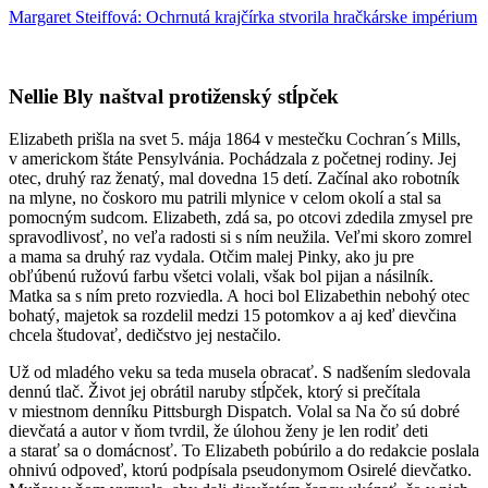
Margaret Steiffová: Ochrnutá krajčírka stvorila hračkárske impérium
Nellie Bly naštval protiženský stĺpček
Elizabeth prišla na svet 5. mája 1864 v mestečku Cochran´s Mills,
v americkom štáte Pensylvánia. Pochádzala z početnej rodiny. Jej
otec, druhý raz ženatý, mal dovedna 15 detí. Začínal ako robotník
na mlyne, no čoskoro mu patrili mlynice v celom okolí a stal sa
pomocným sudcom. Elizabeth, zdá sa, po otcovi zdedila zmysel pre
spravodlivosť, no veľa radosti si s ním neužila. Veľmi skoro zomrel
a mama sa druhý raz vydala. Otčim malej Pinky, ako ju pre
obľúbenú ružovú farbu všetci volali, však bol pijan a násilník.
Matka sa s ním preto rozviedla. A hoci bol Elizabethin nebohý otec
bohatý, majetok sa rozdelil medzi 15 potomkov a aj keď dievčina
chcela študovať, dedičstvo jej nestačilo.
Už od mladého veku sa teda musela obracať. S nadšením sledovala
dennú tlač. Život jej obrátil naruby stĺpček, ktorý si prečítala
v miestnom denníku
Pittsburgh Dispatch. Volal sa Na čo sú dobré
dievčatá a autor v ňom tvrdil, že úlohou ženy je len rodiť deti
a starať sa o domácnosť. To Elizabeth pobúrilo a do redakcie poslala
ohnivú odpoveď, ktorú podpísala pseudonymom Osirelé dievčatko.