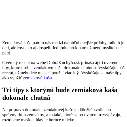
Zemiaková kaša patrí u nás medzi najobľúbenejšie prílohy, milujú ju
deti, ale rovnako aj dospelí. Jednoducho k nám už neodmysliteľne
patrí.
Overený recept na webe DobráKuchyňa.sk prináša aj tri overené
tipy, ktoré urobia zemiakovú kašu dokonale chutnou. Vyskúšajte náš
recept, už nebudete musieť použiť viac iný. Vyskúšajte aj naše tipy,
ako využiť
zemiakovú kašu
.
Tri tipy s ktorými bude zemiaková kaša
dokonale chutná
Na prípravu dokonalej zemiakovej kaše je dôležité zvoliť ten
správny druh zemiakov, a to také, ktoré sa po uvarení rozsypávajú,
roztopené maslo a hlavne horúce mlieko.