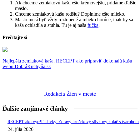
Ak chceme zemiakovú kašu ešte krémovejšiu, pridáme ďalšie
maslo.
Chceme zemiakovú kašu redšiu? Doplníme ešte mlieko.
Maslo musí byť vždy roztopené a mlieko horúce, inak by sa
kaša ochladila a stuhla. Tu je aj naša
fučka
.
Prečítajte si
Najlepšia zemiaková kaša, RECEPT ako pripraviť dokonalú kašu
webu DobráKuchyňa.sk
Redakcia Žien v meste
Ďalšie zaujímavé články
RECEPT ako využiť slivky. Zdravý hrnčekový slivkový koláč s tvarohom
24. júla 2026