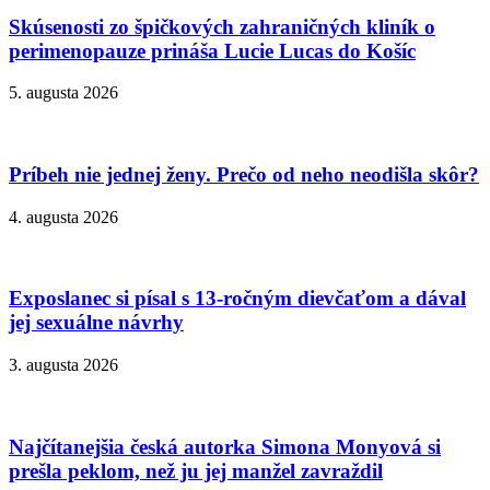
Skúsenosti zo špičkových zahraničných kliník o
perimenopauze prináša Lucie Lucas do Košíc
5. augusta 2026
Príbeh nie jednej ženy. Prečo od neho neodišla skôr?
4. augusta 2026
Exposlanec si písal s 13-ročným dievčaťom a dával
jej sexuálne návrhy
3. augusta 2026
Najčítanejšia česká autorka Simona Monyová si
prešla peklom, než ju jej manžel zavraždil