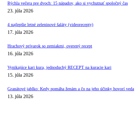
Rýchla večera pre dvoch: 15 nápadov, ako si vychutnať spoločný čas
23. júla 2026
4 najlepšie letné zeleninové šaláty (videorecepty)
17. júla 2026
Hrachový prívarok so zemiakmi, overený recept
16. júla 2026
Vynikajúce kari kura, jednoduchý RECEPT na kuracie kari
15. júla 2026
Granátové jablko: Kedy pomáha ženám a čo na jeho účinky hovorí veda
13. júla 2026