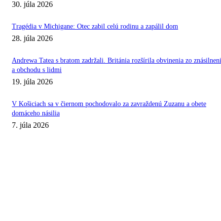
30. júla 2026
Tragédia v Michigane: Otec zabil celú rodinu a zapálil dom
28. júla 2026
Andrewa Tatea s bratom zadržali. Británia rozšírila obvinenia zo znásilnen
a obchodu s lidmi
19. júla 2026
V Košiciach sa v čiernom pochodovalo za zavraždenú Zuzanu a obete
domáceho násilia
7. júla 2026