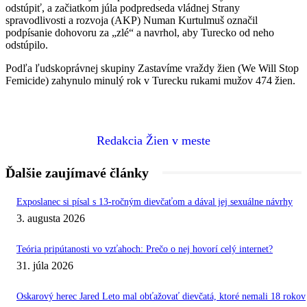
odstúpiť, a začiatkom júla podpredseda vládnej Strany
spravodlivosti a rozvoja (AKP) Numan Kurtulmuš označil
podpísanie dohovoru za „zlé“ a navrhol, aby Turecko od neho
odstúpilo.
Podľa ľudskoprávnej skupiny Zastavíme vraždy žien (We Will Stop
Femicide) zahynulo minulý rok v Turecku rukami mužov 474 žien.
Redakcia Žien v meste
Ďalšie zaujímavé články
Exposlanec si písal s 13-ročným dievčaťom a dával jej sexuálne návrhy
3. augusta 2026
Teória pripútanosti vo vzťahoch: Prečo o nej hovorí celý internet?
31. júla 2026
Oskarový herec Jared Leto mal obťažovať dievčatá, ktoré nemali 18 rokov