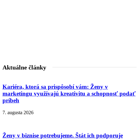
Aktuálne články
Kariéra, ktorá sa prispôsobí vám: Ženy v
marketingu využívajú kreativitu a schopnosť podať
príbeh
7. augusta 2026
Ženy v biznise potrebujeme. Štát ich podporuje