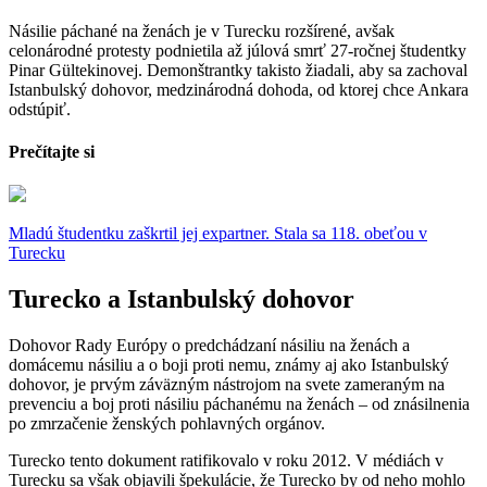
Násilie páchané na ženách je v Turecku rozšírené, avšak
celonárodné protesty podnietila až júlová smrť 27-ročnej študentky
Pinar Gültekinovej. Demonštrantky takisto žiadali, aby sa zachoval
Istanbulský dohovor, medzinárodná dohoda, od ktorej chce Ankara
odstúpiť.
Prečítajte si
Mladú študentku zaškrtil jej expartner. Stala sa 118. obeťou v
Turecku
Turecko a Istanbulský dohovor
Dohovor Rady Európy o predchádzaní násiliu na ženách a
domácemu násiliu a o boji proti nemu, známy aj ako Istanbulský
dohovor, je prvým záväzným nástrojom na svete zameraným na
prevenciu a boj proti násiliu páchanému na ženách – od znásilnenia
po zmrzačenie ženských pohlavných orgánov.
Turecko tento dokument ratifikovalo v roku 2012. V médiách v
Turecku sa však objavili špekulácie, že Turecko by od neho mohlo