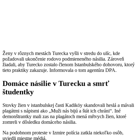
Ženy v rôznych mestách Turecka vyšli v stredu do ulíc, kde
požadovali ukončenie rodovo podmieneného násilia. Zároveň
žiadali, aby Turecko zostalo členom Istanbulského dohovoru, ktorý
tieto praktiky zakazuje. Informovala o tom agentúra DPA.
Domáce násilie v Turecku a smrť
študentky
Stovky žien v istanbulskej časti Kadiköy skandovali heslá a mávali
plagátmi s nápismi ako „Muži nás bijú a štát ich chráni“. Iné
demonštrantky mali zas na plagátoch mená mŕtvych žien, ktoré
zomreli v dôsledku domáceho násilia.
Na podobnom proteste v Izmire polícia zatkla niekoľko osôb,
uviedli miestne médiá.