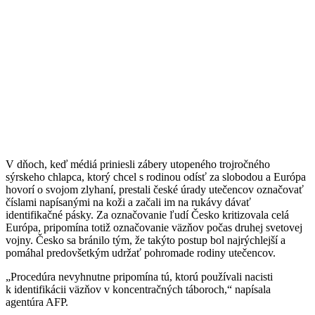
V dňoch, keď médiá priniesli zábery utopeného trojročného
sýrskeho chlapca, ktorý chcel s rodinou odísť za slobodou a Európa
hovorí o svojom zlyhaní, prestali české úrady utečencov označovať
číslami napísanými na koži a začali im na rukávy dávať
identifikačné pásky. Za označovanie ľudí Česko kritizovala celá
Európa, pripomína totiž označovanie väzňov počas druhej svetovej
vojny. Česko sa bránilo tým, že takýto postup bol najrýchlejší a
pomáhal predovšetkým udržať pohromade rodiny utečencov.
„Procedúra nevyhnutne pripomína tú, ktorú používali nacisti
k identifikácii väzňov v koncentračných táboroch,“ napísala
agentúra AFP.