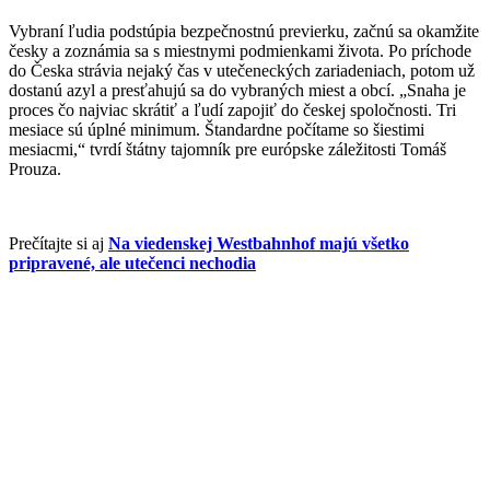
Vybraní ľudia podstúpia bezpečnostnú previerku, začnú sa okamžite
česky a zoznámia sa s miestnymi podmienkami života. Po príchode
do Česka strávia nejaký čas v utečeneckých zariadeniach, potom už
dostanú azyl a presťahujú sa do vybraných miest a obcí. „Snaha je
proces čo najviac skrátiť a ľudí zapojiť do českej spoločnosti. Tri
mesiace sú úplné minimum. Štandardne počítame so šiestimi
mesiacmi,“ tvrdí štátny tajomník pre európske záležitosti Tomáš
Prouza.
Prečítajte si aj
Na viedenskej Westbahnhof majú všetko
pripravené, ale utečenci nechodia