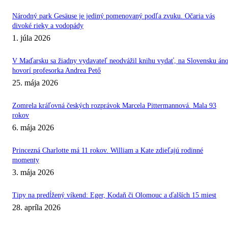
Národný park Gesäuse je jediný pomenovaný podľa zvuku. Očaria vás
divoké rieky a vodopády
1. júla 2026
V Maďarsku sa žiadny vydavateľ neodvážil knihu vydať, na Slovensku áno
hovorí profesorka Andrea Pető
25. mája 2026
Zomrela kráľovná českých rozprávok Marcela Pittermannová. Mala 93
rokov
6. mája 2026
Princezná Charlotte má 11 rokov. William a Kate zdieľajú rodinné
momenty
3. mája 2026
Tipy na predĺžený víkend: Eger, Kodaň či Olomouc a ďalších 15 miest
28. apríla 2026