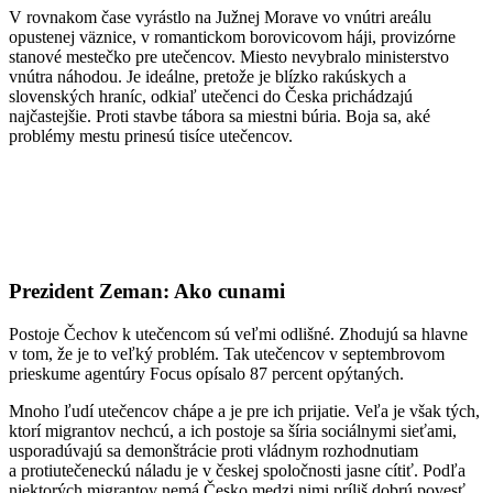
V rovnakom čase vyrástlo na Južnej Morave vo vnútri areálu
opustenej väznice, v romantickom borovicovom háji, provizórne
stanové mestečko pre utečencov. Miesto nevybralo ministerstvo
vnútra náhodou. Je ideálne, pretože je blízko rakúskych a
slovenských hraníc, odkiaľ utečenci do Česka prichádzajú
najčastejšie. Proti stavbe tábora sa miestni búria. Boja sa, aké
problémy mestu prinesú tisíce utečencov.
Prezident Zeman: Ako cunami
Postoje Čechov k utečencom sú veľmi odlišné. Zhodujú sa hlavne
v tom, že je to veľký problém. Tak utečencov v septembrovom
prieskume agentúry Focus opísalo 87 percent opýtaných.
Mnoho ľudí utečencov chápe a je pre ich prijatie. Veľa je však tých,
ktorí migrantov nechcú, a ich postoje sa šíria sociálnymi sieťami,
usporadúvajú sa demonštrácie proti vládnym rozhodnutiam
a protiutečeneckú náladu je v českej spoločnosti jasne cítiť. Podľa
niektorých migrantov nemá Česko medzi nimi príliš dobrú povesť.