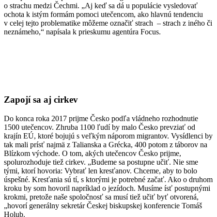
o strachu medzi Čechmi. „Aj keď sa dá u populácie vysledovať
ochota k istým formám pomoci utečencom, ako hlavnú tendenciu
v celej tejto problematike môžeme označiť strach – strach z iného či
neznámeho,“ napísala k prieskumu agentúra Focus.
Zapojí sa aj cirkev
Do konca roka 2017 prijme Česko podľa vládneho rozhodnutie
1500 utečencov. Zhruba 1100 ľudí by malo Česko prevziať od
krajín EÚ, ktoré bojujú s veľkým náporom migrantov. Vysídlenci by
tak mali prísť najmä z Talianska a Grécka, 400 potom z táborov na
Blízkom východe. O tom, akých utečencov Česko prijme,
spolurozhoduje tiež cirkev. „Budeme sa postupne učiť. Nie sme
tými, ktorí hovoria: Vybrať len kresťanov. Chceme, aby to bolo
úspešné. Kresťania sú tí, s ktorými je potrebné začať. Ako o druhom
kroku by som hovoril napríklad o jezídoch. Musíme ísť postupnými
krokmi, pretože naše spoločnosť sa musí tiež učiť byť otvorená,
„hovorí generálny sekretár Českej biskupskej konferencie Tomáš
Holub.