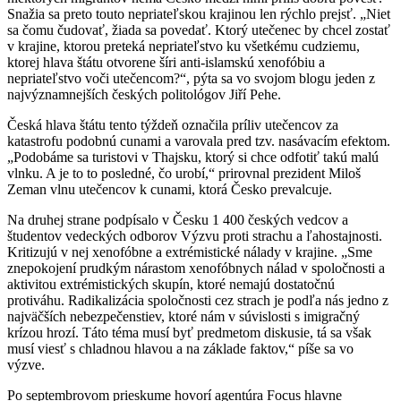
Snažia sa preto touto nepriateľskou krajinou len rýchlo prejsť. „Niet
sa čomu čudovať, žiada sa povedať. Ktorý utečenec by chcel zostať
v krajine, ktorou preteká nepriateľstvo ku všetkému cudziemu,
ktorej hlava štátu otvorene šíri anti-islamskú xenofóbiu a
nepriateľstvo voči utečencom?“, pýta sa vo svojom blogu jeden z
najvýznamnejších českých politológov Jiří Pehe.
Česká hlava štátu tento týždeň označila príliv utečencov za
katastrofu podobnú cunami a varovala pred tzv. nasávacím efektom.
„Podobáme sa turistovi v Thajsku, ktorý si chce odfotiť takú malú
vlnku. A je to to posledné, čo urobí,“ prirovnal prezident Miloš
Zeman vlnu utečencov k cunami, ktorá Česko prevalcuje.
Na druhej strane podpísalo v Česku 1 400 českých vedcov a
študentov vedeckých odborov Výzvu proti strachu a ľahostajnosti.
Kritizujú v nej xenofóbne a extrémistické nálady v krajine. „Sme
znepokojení prudkým nárastom xenofóbnych nálad v spoločnosti a
aktivitou extrémistických skupín, ktoré nemajú dostatočnú
protiváhu. Radikalizácia spoločnosti cez strach je podľa nás jedno z
najväčších nebezpečenstiev, ktoré nám v súvislosti s imigračný
krízou hrozí. Táto téma musí byť predmetom diskusie, tá sa však
musí viesť s chladnou hlavou a na základe faktov,“ píše sa vo
výzve.
Po septembrovom prieskume hovorí agentúra Focus hlavne