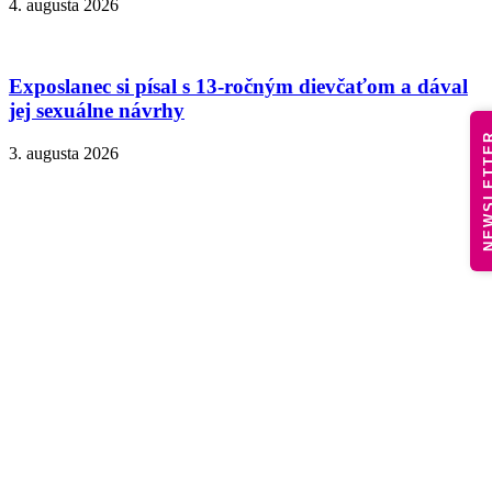
4. augusta 2026
Exposlanec si písal s 13-ročným dievčaťom a dával
jej sexuálne návrhy
NEWSLE
3. augusta 2026