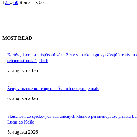
1
2
3
...
60
Strana 1 z 60
MOST READ
Kariéra, ktorá sa prispôsobí vám: Ženy v marketingu využívajú kreativitu 
schopnosť podať príbeh
7. augusta 2026
Ženy v biznise potrebujeme. Štát ich podporuje málo
6. augusta 2026
Skúsenosti zo špičkových zahraničných kliník o perimenopauze prináša Lu
Lucas do Košíc
5. augusta 2026