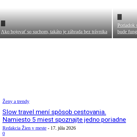
Poriadok s
Ako bojovať so suchom, takáto je záhrada bez trávnika
bude fungo
Ženy a trendy
Slow travel mení spôsob cestovania.
Namiesto 5 miest spoznajte jedno poriadne
Redakcia Žien v meste
-
17. júla 2026
0