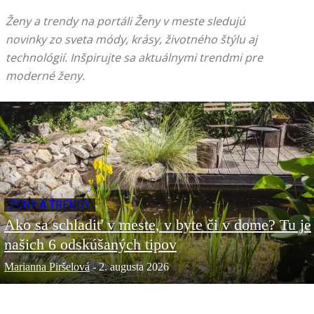
Ženy a trendy na portáli Ženy v meste sledujú
novinky zo sveta módy, krásy, životného štýlu aj
technológií. Inšpirujte sa aktuálnymi trendmi pre
moderné ženy.
ŽENY A TRENDY
Ako sa schladiť v meste, v byte či v dome? Tu je
našich 6 odskúšaných tipov
Marianna Piršelová
-
2. augusta 2026