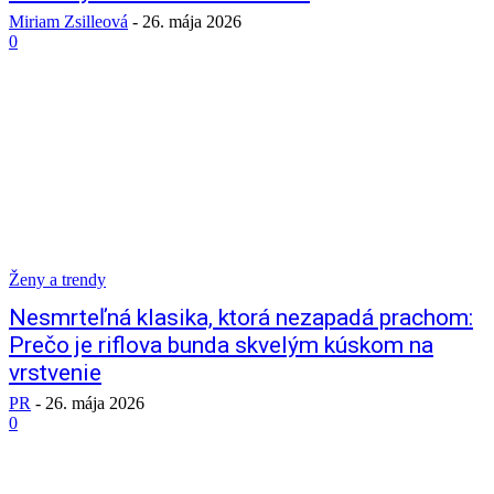
Miriam Zsilleová
-
26. mája 2026
0
Ženy a trendy
Nesmrteľná klasika, ktorá nezapadá prachom:
Prečo je riflova bunda skvelým kúskom na
vrstvenie
PR
-
26. mája 2026
0