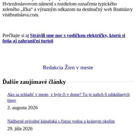
Hviezdoslavovom námestí s rozdielom označenia typického
zeleného „íčka“ a výrazným odkazom na destinačný web Bratislavy
visitbratislava.com.
Prečítajte si aj
Strávili sme noc s vodičkou električky, ktorú si
fotia aj zahraniční turisti
Redakcia Žien v meste
Ďalšie zaujímavé články
Ako sa schladiť v meste, v byte či v dome? Tu je našich 6 odskúšaných
tipov
2. augusta 2026
Nádherné prírodné kúpaliská s čistou vodou a krásnym okolím
29. júla 2026