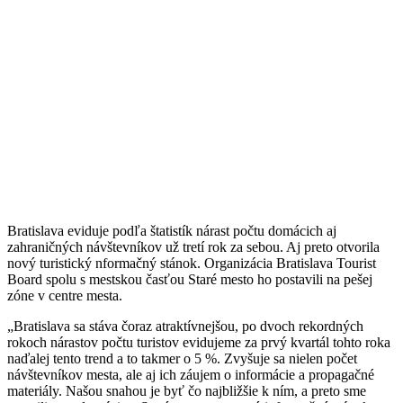
Bratislava eviduje podľa štatistík nárast počtu domácich aj
zahraničných návštevníkov už tretí rok za sebou. Aj preto otvorila
nový turistický nformačný stánok. Organizácia Bratislava Tourist
Board spolu s mestskou časťou Staré mesto ho postavili na pešej
zóne v centre mesta.
„Bratislava sa stáva čoraz atraktívnejšou, po dvoch rekordných
rokoch nárastov počtu turistov evidujeme za prvý kvartál tohto roka
naďalej tento trend a to takmer o 5 %. Zvyšuje sa nielen počet
návštevníkov mesta, ale aj ich záujem o informácie a propagačné
materiály. Našou snahou je byť čo najbližšie k ním, a preto sme