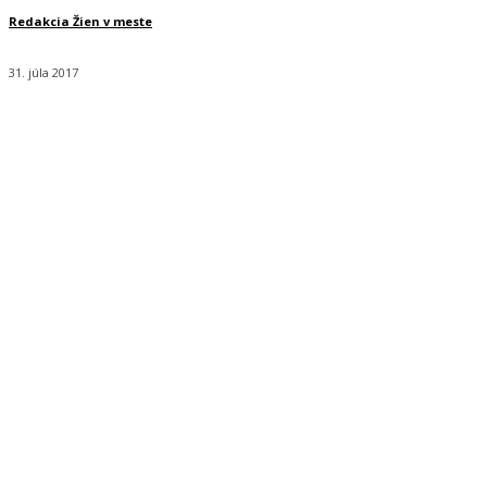
Redakcia Žien v meste
31. júla 2017