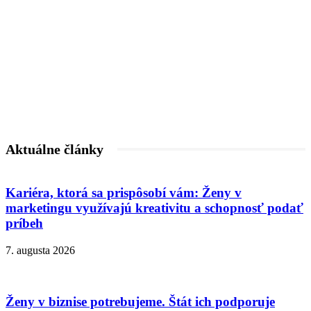
Aktuálne články
Kariéra, ktorá sa prispôsobí vám: Ženy v
marketingu využívajú kreativitu a schopnosť podať
príbeh
7. augusta 2026
Ženy v biznise potrebujeme. Štát ich podporuje