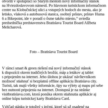
otvorili v spolupráci so Starým mestom nový informačný stánok
na Hviezdoslavovom námestí. Po hlavnom turistickom informačnom
centre na Klobučníckej ulici a vstupných bodoch do mesta, ako je
letisko, vlaková a autobusová stanica, osobný prístav, prístav Huma
6 a Bikepoint, ide v poradí o ôsme takéto miesto,“ uviedla
predsedníčka predstavenstva Bratislava Tourist Board Alžbeta
Melicharová.
Foto – Bratislava Tourist Board
V rámci smart & green riešení má nový informačný stánok
k dispozícii okrem tradičných brožúr, máp a letákov aj tablet
s pripojením na internet. Jeho úlohou je ukázať návštevníkom
možnosť stiahnuť si bezplatnú offline aplikáciu Bratislava city.
Turisti, tak majú všetky informácie, tipy na výlety aj mapu pri sebe
bez nutnosti pripojenia na internet. Dostupná je na stránke
visitbratislava.com, ktorá ponúka okrem stiahnutia aplikácie aj
online kúpu turistickej karty Bratislava Card.
Vzhľad stánku je totožný s inými, ktoré sú už osadené na