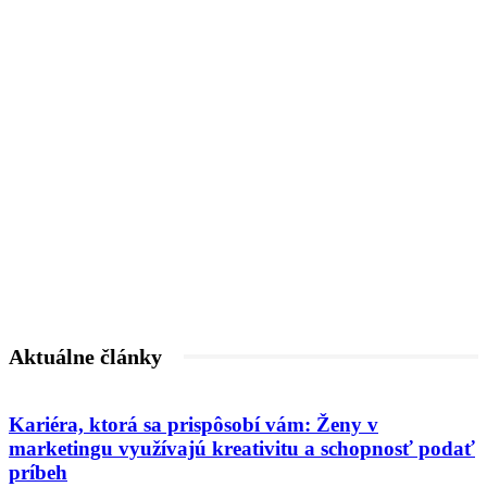
Aktuálne články
Kariéra, ktorá sa prispôsobí vám: Ženy v
marketingu využívajú kreativitu a schopnosť podať
príbeh