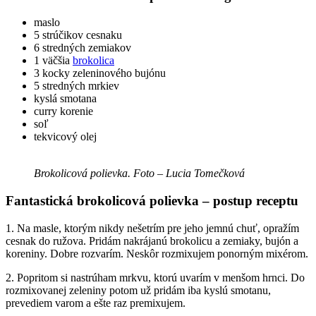
maslo
5 strúčikov cesnaku
6 stredných zemiakov
1 väčšia
brokolica
3 kocky zeleninového bujónu
5 stredných mrkiev
kyslá smotana
curry korenie
soľ
tekvicový olej
Brokolicová polievka. Foto – Lucia Tomečková
Fantastická brokolicová polievka – postup receptu
1. Na masle, ktorým nikdy nešetrím pre jeho jemnú chuť, opražím
cesnak do ružova. Pridám nakrájanú brokolicu a zemiaky, bujón a
koreniny. Dobre rozvarím. Neskôr rozmixujem ponorným mixérom.
2. Popritom si nastrúham mrkvu, ktorú uvarím v menšom hrnci. Do
rozmixovanej zeleniny potom už pridám iba kyslú smotanu,
prevediem varom a ešte raz premixujem.