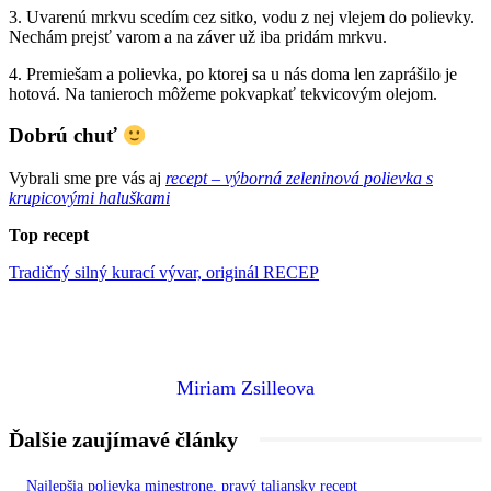
3. Uvarenú mrkvu scedím cez sitko, vodu z nej vlejem do polievky.
Nechám prejsť varom a na záver už iba pridám mrkvu.
4. Premiešam a polievka, po ktorej sa u nás doma len zaprášilo je
hotová. Na tanieroch môžeme pokvapkať tekvicovým olejom.
Dobrú chuť
Vybrali sme pre vás aj
recept – výborná zeleninová polievka s
krupicovými haluškami
Top recept
Tradičný silný kurací vývar, originál RECEP
Miriam Zsilleova
Ďalšie zaujímavé články
Najlepšia polievka minestrone, pravý taliansky recept