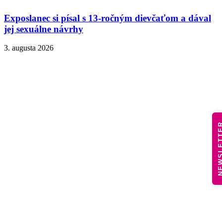
Exposlanec si písal s 13-ročným dievčaťom a dával
jej sexuálne návrhy
3. augusta 2026
NEWSLE