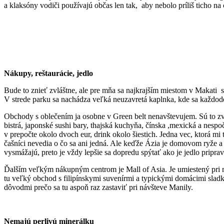
a klaksóny vodiči používajú občas len tak, aby nebolo príliš ticho na 
Nákupy, reštaurácie, jedlo
Bude to znieť zvláštne, ale pre mňa sa najkrajším miestom v Makati 
V strede parku sa nachádza veľká neuzavretá kaplnka, kde sa každod
Obchody s oblečením ja osobne v Green belt nenavštevujem. Sú to zvä
bistrá, japonské sushi bary, thajská kuchyňa, čínska ,mexická a nesp
v prepočte okolo dvoch eur, drink okolo šiestich. Jedna vec, ktorá m
čašníci nevedia o čo sa ani jedná. Ale keďže Ázia je domovom ryže a 
vysmážajú, preto je vždy lepšie sa dopredu spýtať ako je jedlo pripra
Ďalším veľkým nákupným centrom je Mall of Asia. Je umiestený pri ma
tu veľký obchod s filipínskymi suvenírmi a typickými domácimi sladk
dôvodmi prečo sa tu aspoň raz zastaviť pri návšteve Manily.
Nemajú perlivú minerálku