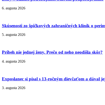
6. augusta 2026
Skúsenosti zo špičkových zahraničných kliník o peri
5. augusta 2026
Príbeh nie jednej ženy. Prečo od neho neodišla skôr?
4. augusta 2026
Exposlanec si písal s 13-ročným dievčaťom a dával je
3. augusta 2026