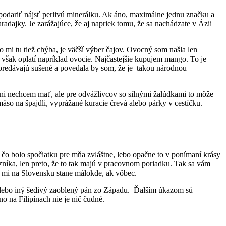
podariť nájsť perlivú minerálku. Ak áno, maximálne jednu značku a
aradajky. Je zarážajúce, že aj napriek tomu, že sa nachádzate v Ázii
 mi tu tiež chýba, je väčší výber čajov. Ovocný som našla len
 však oplatí napríklad ovocie. Najčastejšie kupujem mango. To je
o predávajú sušené a povedala by som, že je takou národnou
ni nechcem mať, ale pre odvážlivcov so silnými žalúdkami to môže
so na špajdli, vyprážané kuracie črevá alebo párky v cestíčku.
 čo bolo spočiatku pre mňa zvláštne, lebo opačne to v ponímaní krásy
azníka, len preto, že to tak majú v pracovnom poriadku. Tak sa vám
sa mi na Slovensku stane málokde, ak vôbec.
 alebo iný šedivý zaoblený pán zo Západu. Ďalším úkazom sú
 na Filipínach nie je nič čudné.