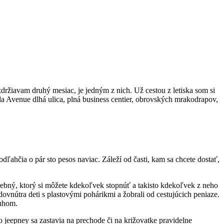
držiavam druhý mesiac, je jedným z nich. Už cestou z letiska som si
la Avenue dlhá ulica, plná business centier, obrovských mrakodrapov,
 odľahčia o pár sto pesos naviac. Záleží od časti, kam sa chcete dostať,
rebný, ktorý si môžete kdekoľvek stopnúť a takisto kdekoľvek z neho
vnútra deti s plastovými pohárikmi a žobrali od cestujúcich peniaze.
ruhom.
jeepney sa zastavia na prechode či na križovatke pravidelne