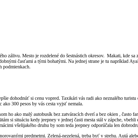
o zálivu. Mesto je rozdelené do šestnástich okresov. Makati, kde sa z
dobnými časťami a tými bohatými. Na jednej strane je tu napríklad Aya
ch podmienkach.
k lepšie dohodnúť si cenu vopred. Taxikári vás radi ako neznalého turistu
ac ako 300 pesos by vás cesta vyjsť nemala.
om ho ako malý autobusík bez zatváracích dverí a bez okien , často fa
si situáciu kedy jeepney v jednej časti mesta stál v zápche, vbehli do
mácimi všelijakého druhu by som teda jeepney odporúčala len dobrod
orovanými predmetmi. Zelená-nezelená, treba byť v strehu. Autá alebo 