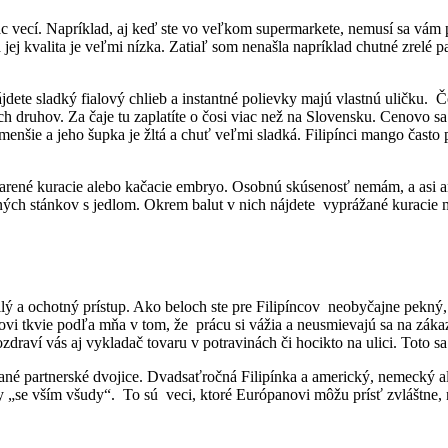
c vecí. Napríklad, aj keď ste vo veľkom supermarkete, nemusí sa vám 
 jej kvalita je veľmi nízka. Zatiaľ som nenašla napríklad chutné zrelé p
ete sladký fialový chlieb a instantné polievky majú vlastnú uličku. Čo
 druhov. Za čaje tu zaplatíte o čosi viac než na Slovensku. Cenovo sa
menšie a jeho šupka je žltá a chuť veľmi sladká. Filipínci mango čast
arené kuracie alebo kačacie embryo. Osobnú skúsenosť nemám, a asi a
ých stánkov s jedlom. Okrem balut v nich nájdete vyprážané kuracie mä
ilý a ochotný prístup. Ako beloch ste pre Filipíncov neobyčajne pekný,
íkovi tkvie podľa mňa v tom, že prácu si vážia a neusmievajú sa na zák
zdraví vás aj vykladač tovaru v potravinách či hocikto na ulici. Toto 
nané partnerské dvojice. Dvadsaťročná Filipínka a americký, nemecký
 „se vším všudy“. To sú veci, ktoré Európanovi môžu prísť zvláštne, no