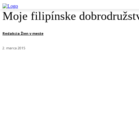
Moje filipínske dobrodružst
Redakcia Žien v meste
2. marca 2015