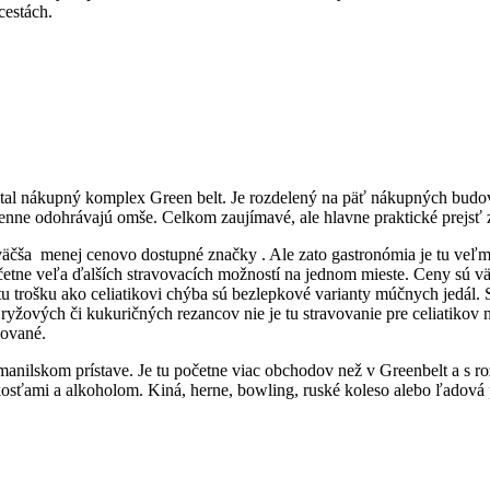
cestách.
stal nákupný komplex Green belt. Je rozdelený na päť nákupných budov ,
enne odohrávajú omše. Celkom zaujímavé, ale hlavne praktické prejsť
čša menej cenovo dostupné značky . Ale zato gastronómia je tu veľmi 
očetne veľa ďalších stravovacích možností na jednom mieste. Ceny sú vä
i tu trošku ako celiatikovi chýba sú bezlepkové varianty múčnych jedál
ryžových či kukuričných rezancov nie je tu stravovanie pre celiatikov 
vované.
nilskom prístave. Je tu početne viac obchodov než v Greenbelt a s roz
osťami a alkoholom. Kiná, herne, bowling, ruské koleso alebo ľadová 