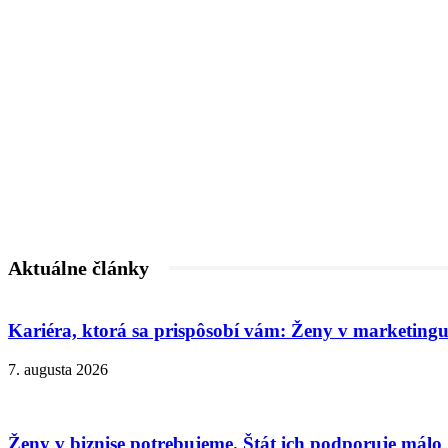
Aktuálne články
Kariéra, ktorá sa prispôsobí vám: Ženy v marketingu
7. augusta 2026
Ženy v biznise potrebujeme. Štát ich podporuje málo