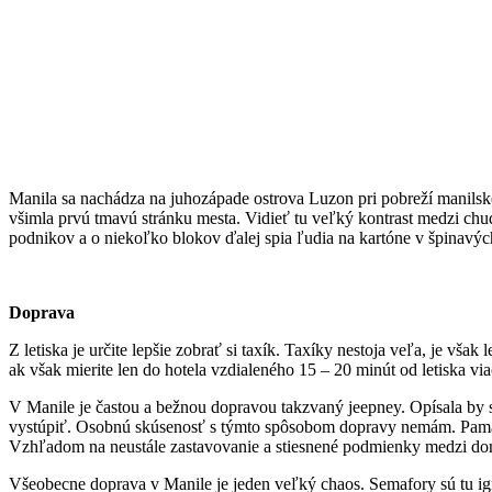
Manila sa nachádza na juhozápade ostrova Luzon pri pobreží manilskéh
všimla prvú tmavú stránku mesta. Vidieť tu veľký kontrast medzi chu
podnikov a o niekoľko blokov ďalej spia ľudia na kartóne v špinavý
Doprava
Z letiska je určite lepšie zobrať si taxík. Taxíky nestoja veľa, je vša
ak však mierite len do hotela vzdialeného 15 – 20 minút od letiska vi
V Manile je častou a bežnou dopravou takzvaný jeepney. Opísala by s
vystúpiť. Osobnú skúsenosť s týmto spôsobom dopravy nemám. Pamätám 
Vzhľadom na neustále zastavovanie a stiesnené podmienky medzi do
Všeobecne doprava v Manile je jeden veľký chaos. Semafory sú tu ign