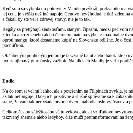
Keď som sa vybrala do potravín v Manile prvýkrát, prekvapilo ma via
jej cena je vyššia než iné nápoje. Cenovo nevýhodná je tiež zelenina a
a čakali by ste veľa zdravej stravy, nie je to tak.
Regály sa prehýbajú sladkosťami, slanými čipsami, medzi pečivom nájd
zriedka a zo zeleného alebo čierneho máte na výber z maximálne dvoch
oproti mangu, ktoré dostaneme kúpiť na Slovensku odlišné. Je o čosi 
pochúťkou.
Obľúbeným pouličným jedlom je takzvané balut alebo balot. Ide o uv
byť zaujímavý gurmánsky zážitok. Na uliciach Manily je veľa pouličn
Ľudia
Na čo som si veľmi ľahko, ale s potešením na Filipínach zvykla, je m
až tak nefunguje. Ďalej ich pozitívne a slušné správanie sa k zákazn
stane, že vám takmer všade otvoria dvere, nahodia oslnivý úsmev a po
Celkom častou záležitosťou sú tu vekovo, ale aj vzhľadovo nevyrov
takzvaný shemale alebo ladyboy, čiže muži pretransformovaní na ženy