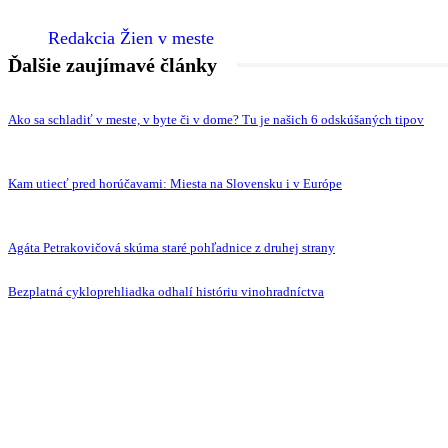
Redakcia Žien v meste
Ďalšie zaujímavé články
Ako sa schladiť v meste, v byte či v dome? Tu je našich 6 odskúšaných tipov
Kam utiecť pred horúčavami: Miesta na Slovensku i v Európe
Agáta Petrakovičová skúma staré pohľadnice z druhej strany
Bezplatná cykloprehliadka odhalí históriu vinohradníctva