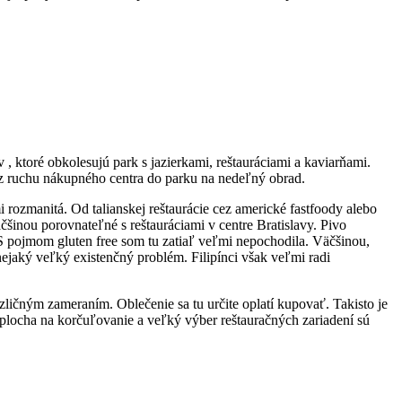
 ktoré obkolesujú park s jazierkami, reštauráciami a kaviarňami.
 z ruchu nákupného centra do parku na nedeľný obrad.
rozmanitá. Od talianskej reštaurácie cez americké fastfoody alebo
čšinou porovnateľné s reštauráciami v centre Bratislavy. Pivo
. S pojmom gluten free som tu zatiaľ veľmi nepochodila. Väčšinou,
nejaký veľký existenčný problém. Filipínci však veľmi radi
ličným zameraním. Oblečenie sa tu určite oplatí kupovať. Takisto je
plocha na korčuľovanie a veľký výber reštauračných zariadení sú