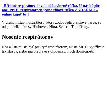
[Účinné respirátory i kvalitné bavlnené rúška. U nás kúpite
obe. Pri 10 respirátoroch jedno riflové rúško ZADARMO –
online kúpiť tu:]
V druhom stupni ostražitosti, ktorý zodpovedá oranžovej farbe, sú
od pondelka okresy Hlohovec, Nitra, Senec a Topoľčany.
Nosenie respirátorov
Nos a ústa musia byť prekryté respirátorom, ak ste MHD, využívate
taxislužby, alebo inú prepravu s osobami z iných domácností.