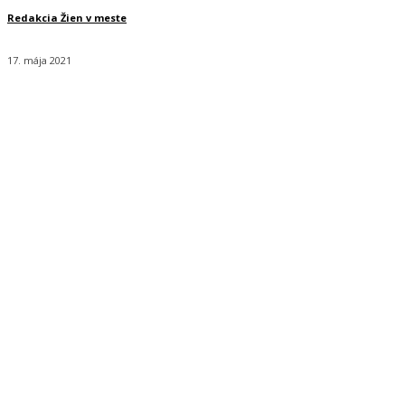
Redakcia Žien v meste
17. mája 2021