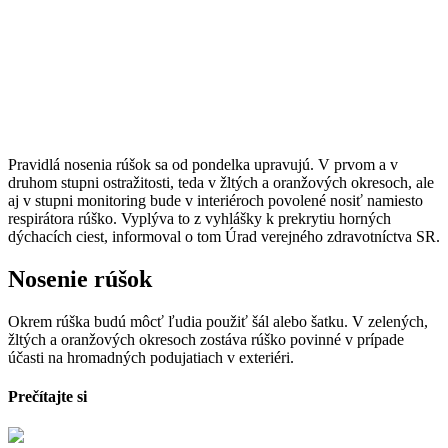
Pravidlá nosenia rúšok sa od pondelka upravujú. V prvom a v
druhom stupni ostražitosti, teda v žltých a oranžových okresoch, ale
aj v stupni monitoring bude v interiéroch povolené nosiť namiesto
respirátora rúško. Vyplýva to z vyhlášky k prekrytiu horných
dýchacích ciest, informoval o tom Úrad verejného zdravotníctva SR.
Nosenie rúšok
Okrem rúška budú môcť ľudia použiť šál alebo šatku. V zelených,
žltých a oranžových okresoch zostáva rúško povinné v prípade
účasti na hromadných podujatiach v exteriéri.
Prečítajte si