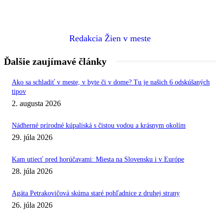
Redakcia Žien v meste
Ďalšie zaujímavé články
Ako sa schladiť v meste, v byte či v dome? Tu je našich 6 odskúšaných
tipov
2. augusta 2026
Nádherné prírodné kúpaliská s čistou vodou a krásnym okolím
29. júla 2026
Kam utiecť pred horúčavami: Miesta na Slovensku i v Európe
28. júla 2026
Agáta Petrakovičová skúma staré pohľadnice z druhej strany
26. júla 2026