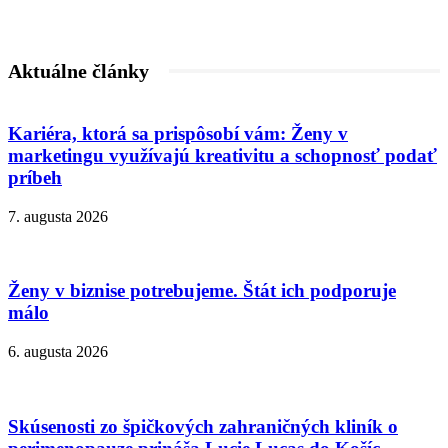
Aktuálne články
Kariéra, ktorá sa prispôsobí vám: Ženy v
marketingu využívajú kreativitu a schopnosť podať
príbeh
7. augusta 2026
Ženy v biznise potrebujeme. Štát ich podporuje
málo
6. augusta 2026
Skúsenosti zo špičkových zahraničných kliník o