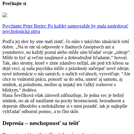
Prečítajte si
Psychiater Peter Breier: Po každej samovražde by mala nasledovať
psychologická pitva
Podľa jej slov by sme mali zistiť, čo nám v takýchto situáciách robí
dobre. „Na to nie sú odpovede v žiadnych časopisoch ani u
youtuberov, no každý pozná alebo môže sám hľadať svoje „zdroje“.
Môže to byť aj veľmi zaujímavé a dobrodružné hľadanie,” hovorí.
Tak, ako stromy, ktoré v zime zdanlivo nežijú, ale pod ich kôrou sa
dejú veci, aj naša psychika môže z prázdnoty načerpať nové zdroje,
nové informácie o nás samých, o našich vzťahoch, vysvetľuje. “Ale
chce to vnútornú prácu, ponoriť sa do seba, uniesť aj samotu, aj
smútok, aj prázdnotu, možno aj nejaký ten ťažký rozhovor s
blízkym,“ dodáva.
Hana Ševčíková však zároveň zdôrazňuje, že jedna vec je bežný
smútok, no ak už narážame na pocity bezmocnosti, bezradnosti a
depresie dlhodobo a nedokážeme si s nimi poradiť, tak je najlepšie
vyhľadať odbornú pomoc, a to čím skôr.
Depresia – neschopnosť sa tešiť