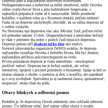
Depresia patrí k najčastejším duševným ochoreniam.
Nediagnostikovaná a neliečená sa môže zhoršovať, môže človeku
vážne ovplyvňovať život a jeho každodenné fungovanie, v
najhorších prípadoch vedie až k samovražde. Môže postihnúť
každého, v každom veku aj v životnom období, pričom niektorí
ľudia sú na depresie náchylnejší, obzvlášť, ak sa vážna depresia už
v rodine vyskytla.
Na Slovensku trpí depresiou viac ako 300-tisíc ľudí, pričom ročne
ich pribudne takmer 15-tisíc. Diagnostikovaný a adekvátne liečený
je však v priemere iba jeden z piatich ľudí trpiacich depresiou.
Depresia pritom ničí
dvakrát toľko žien
ako mužov.
Svetová zdravotnícka organizácia (WHO) uvádza, že depresia
najčastejšie vyraďuje človeka z bežného života. Má byť druhou
najčastejšou príčinou práceneschopnosti na svete.
Prvým príznakom depresie je často anhedónia – neschopnosť
prežívať radosť. Depresia nie je bežný smútok, ale veľmi
intenzívny, spojený s pocitmi prázdnoty a beznádeje. Spája sa tiež so
stratou záujmu o okolie, o partnera aj deti, o koníčky, ale napríklad
aj o svoj zovňajšok. Sprevádza ju aj nadmerná únava, spomalenosť,
nespavosť, stratu chuti do jedla.
Obavy blízkych a odborná pomoc
Problém je, že depresívny človek málokedy sám vyhľadá odbornú
pomoc. Čo môžeme robiť, keď máme vážne obavy o svojho