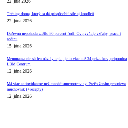
22. júla 2026
Tréning doma, ktorý sa dá prispôsobiť sile aj kondícii
22. júna 2026
Duševnú nepohodu zažilo 80 percent ľudí. Ovplyvňuje vzťahy, prácu i
rodinu
15. júna 2026
Menopauza nie sú len návaly tepla, je to viac než 34 príznakov, pripomína
LBM Centrum
12. júna 2026
Má viac antioxidantov než mnohé superpotraviny. Prečo ženám prospieva
muchovník (+recepty)
12. júna 2026