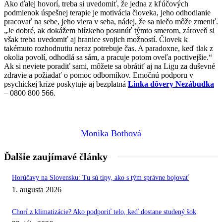
Ako ďalej hovorí, treba si uvedomiť, že jedna z kľúčových
podmienok úspešnej terapie je motivácia človeka, jeho odhodlanie
pracovať na sebe, jeho viera v seba, nádej, že sa niečo môže zmeniť.
„Je dobré, ak dokážem blízkeho posunúť týmto smerom, zároveň si
však treba uvedomiť aj hranice svojich možností. Človek k
takémuto rozhodnutiu neraz potrebuje čas. A paradoxne, keď tlak z
okolia povolí, odhodlá sa sám, a pracuje potom oveľa poctivejšie.“
Ak si neviete poradiť sami, môžete sa obrátiť aj na Ligu za duševné
zdravie a požiadať o pomoc odborníkov. Emočnú podporu v
psychickej kríze poskytuje aj bezplatná
Linka dôvery Nezábudka
– 0800 800 566.
Monika Bothová
Ďalšie zaujímavé články
Horúčavy na Slovensku: Tu sú tipy, ako s tým správne bojovať
1. augusta 2026
Chorí z klimatizácie? Ako podporiť telo, keď dostane studený šok