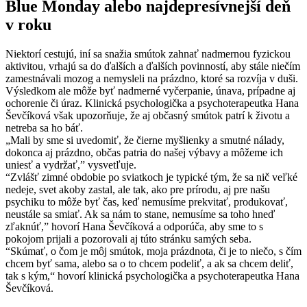
Blue Monday alebo najdepresívnejší deň
v roku
Niektorí cestujú, iní sa snažia smútok zahnať nadmernou fyzickou
aktivitou, vrhajú sa do ďalších a ďalších povinností, aby stále niečím
zamestnávali mozog a nemysleli na prázdno, ktoré sa rozvíja v duši.
Výsledkom ale môže byť nadmerné vyčerpanie, únava, prípadne aj
ochorenie či úraz. Klinická psychologička a psychoterapeutka Hana
Ševčíková však upozorňuje, že aj občasný smútok patrí k životu a
netreba sa ho báť.
„Mali by sme si uvedomiť, že čierne myšlienky a smutné nálady,
dokonca aj prázdno, občas patria do našej výbavy a môžeme ich
uniesť a vydržať,” vysvetľuje.
“Zvlášť zimné obdobie po sviatkoch je typické tým, že sa nič veľké
nedeje, svet akoby zastal, ale tak, ako pre prírodu, aj pre našu
psychiku to môže byť čas, keď nemusíme prekvitať, produkovať,
neustále sa smiať. Ak sa nám to stane, nemusíme sa toho hneď
zľaknúť,” hovorí Hana Ševčíková a odporúča, aby sme to s
pokojom prijali a pozorovali aj túto stránku samých seba.
“Skúmať, o čom je môj smútok, moja prázdnota, či je to niečo, s čím
chcem byť sama, alebo sa o to chcem podeliť, a ak sa chcem deliť,
tak s kým,“ hovorí klinická psychologička a psychoterapeutka Hana
Ševčíková.