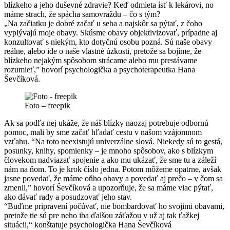
blízkeho a jeho duševné zdravie? Keď odmieta ísť k lekárovi, no
máme strach, že spácha samovraždu – čo s tým?
„Na začiatku je dobré začať u seba a najskôr sa pýtať, z čoho
vyplývajú moje obavy. Skúsme obavy objektivizovať, prípadne aj
konzultovať s niekým, kto dotyčnú osobu pozná. Sú naše obavy
reálne, alebo ide o naše vlastné úzkosti, pretože sa bojíme, že
blízkeho nejakým spôsobom strácame alebo mu prestávame
rozumieť,” hovorí psychologička a psychoterapeutka Hana
Ševčíková.
Foto – freepik
Ak sa podľa nej ukáže, že náš blízky naozaj potrebuje odbornú
pomoc, mali by sme začať hľadať cestu v našom vzájomnom
vzťahu. “Na toto neexistujú univerzálne slová. Niekedy sú to gestá,
posunky, knihy, spomienky – je mnoho spôsobov, ako s blízkym
človekom nadviazať spojenie a ako mu ukázať, že sme tu a záleží
nám na ňom. To je krok číslo jedna. Potom môžeme opatrne, avšak
jasne povedať, že máme oňho obavy a povedať aj prečo – v čom sa
zmenil,” hovorí Ševčíková a upozorňuje, že sa máme viac pýtať,
ako dávať rady a posudzovať jeho stav.
“Buďme pripravení počúvať, nie bombardovať ho svojimi obavami,
pretože tie sú pre neho iba ďalšou záťažou v už aj tak ťažkej
situácii,“ konštatuje psychologička Hana Ševčíková