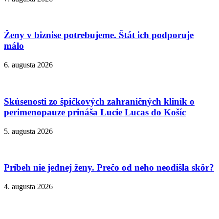
Ženy v biznise potrebujeme. Štát ich podporuje
málo
6. augusta 2026
Skúsenosti zo špičkových zahraničných kliník o
perimenopauze prináša Lucie Lucas do Košíc
5. augusta 2026
Príbeh nie jednej ženy. Prečo od neho neodišla skôr?
4. augusta 2026