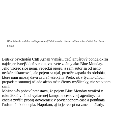
Blue Monday alebo najdepresívnejší deň v roku. Január dáva zabrať všetkým. Foto -
pexels
Britský psychológ Cliff Arnall vyhlásil tretí januárový pondelok za
najdepresívnejší deň v roku, vo svete známy ako Blue Monday.
Jeho vzorec síce nemá vedeckú oporu, a sám autor sa od neho
neskôr dištancoval, ale pojem sa ujal, pretože zapadá do obdobia,
ktoré nám naozaj dáva zabrať všetkým. Preto, ak v týchto dňoch
prepadáte smutnej nálade alebo máte čierny myšlienky, nie ste v tom
sami.
Možno vás pobaví predstava, že
pojem Blue Monday vznikol v
roku 2005 v rámci vydarenej kampane cestovnej agentúry. Tá
chcela zvýšiť predaj dovoleniek v povianočnom čase a ponúkala
ľuďom únik do tepla. Napokon, aj to je recept na zmenu nálady.