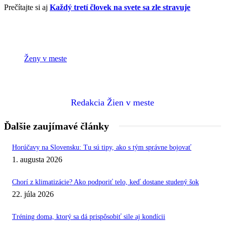
Prečítajte si aj
Každý tretí človek na svete sa zle stravuje
Ženy v meste
Redakcia Žien v meste
Ďalšie zaujímavé články
Horúčavy na Slovensku: Tu sú tipy, ako s tým správne bojovať
1. augusta 2026
Chorí z klimatizácie? Ako podporiť telo, keď dostane studený šok
22. júla 2026
Tréning doma, ktorý sa dá prispôsobiť sile aj kondícii