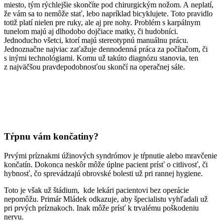
miesto, tým rýchlejšie skončíte pod chirurgickým nožom. A neplatí,
že vám sa to nemôže stať, lebo napríklad bicyklujete. Toto pravidlo
totiž platí nielen pre ruky, ale aj pre nohy. Problém s karpálnym
tunelom majú aj dlhodobo dojčiace matky, či hudobníci.
Jednoducho všetci, ktorí majú stereotypnú manuálnu prácu.
Jednoznačne najviac zaťažuje dennodenná práca za počítačom, či
s inými technológiami. Komu už takúto diagnózu stanovia, ten
z najväčšou pravdepodobnosťou skončí na operačnej sále.
Tŕpnu vám končatiny?
Prvými príznakmi úžinových syndrómov je tŕpnutie alebo mravčenie
končatín. Dokonca neskôr môže úplne pacient prísť o citlivosť, či
hybnosť, čo sprevádzajú obrovské bolesti už pri rannej hygiene.
Toto je však už štádium, kde lekári pacientovi bez operácie
nepomôžu. Primár Mládek odkazuje, aby špecialistu vyhľadali už
pri prvých príznakoch. Inak môže prísť k trvalému poškodeniu
nervu.