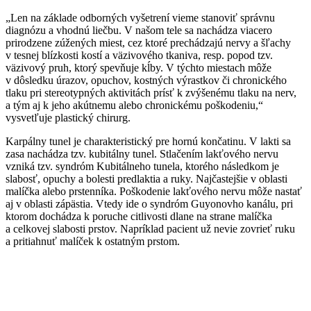
„Len na základe odborných vyšetrení vieme stanoviť správnu
diagnózu a vhodnú liečbu. V našom tele sa nachádza viacero
prirodzene zúžených miest, cez ktoré prechádzajú nervy a šľachy
v tesnej blízkosti kostí a väzivového tkaniva, resp. popod tzv.
väzivový pruh, ktorý spevňuje kĺby. V týchto miestach môže
v dôsledku úrazov, opuchov, kostných výrastkov či chronického
tlaku pri stereotypných aktivitách prísť k zvýšenému tlaku na nerv,
a tým aj k jeho akútnemu alebo chronickému poškodeniu,“
vysvetľuje plastický chirurg.
Karpálny tunel je charakteristický pre hornú končatinu. V lakti sa
zasa nachádza tzv. kubitálny tunel. Stlačením lakťového nervu
vzniká tzv. syndróm Kubitálneho tunela, ktorého následkom je
slabosť, opuchy a bolesti predlaktia a ruky. Najčastejšie v oblasti
malíčka alebo prstenníka. Poškodenie lakťového nervu môže nastať
aj v oblasti zápästia. Vtedy ide o syndróm Guyonovho kanálu, pri
ktorom dochádza k poruche citlivosti dlane na strane malíčka
a celkovej slabosti prstov. Napríklad pacient už nevie zovrieť ruku
a pritiahnuť malíček k ostatným prstom.