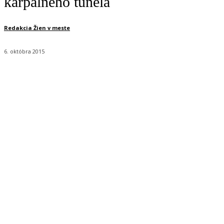
karpálneho tunela
Redakcia Žien v meste
6. októbra 2015