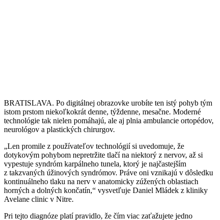
BRATISLAVA. Po digitálnej obrazovke urobíte ten istý pohyb tým
istom prstom niekoľkokrát denne, týždenne, mesačne. Moderné
technológie tak nielen pomáhajú, ale aj plnia ambulancie ortopédov,
neurológov a plastických chirurgov.
„Len promile z používateľov technológií si uvedomuje, že
dotykovým pohybom nepretržite tlačí na niektorý z nervov, až si
vypestuje syndróm karpálneho tunela, ktorý je najčastejším
z takzvaných úžinových syndrómov. Práve oni vznikajú v dôsledku
kontinuálneho tlaku na nerv v anatomicky zúžených oblastiach
horných a dolných končatín,“ vysvetľuje Daniel Mládek z kliniky
Avelane clinic v Nitre.
Pri tejto diagnóze platí pravidlo, že čím viac zaťažujete jedno