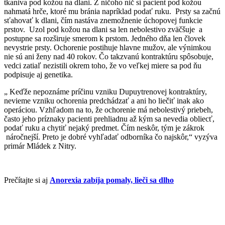
tkaniva pod kožou na dlani. Z ničoho nič si pacient pod kožou
nahmatá hrče, ktoré mu bránia napríklad podať ruku. Prsty sa začnú
sťahovať k dlani, čím nastáva znemožnenie úchopovej funkcie
prstov. Uzol pod kožou na dlani sa len nebolestivo zväčšuje a
postupne sa rozširuje smerom k prstom. Jedného dňa len človek
nevystrie prsty. Ochorenie postihuje hlavne mužov, ale výnimkou
nie sú ani ženy nad 40 rokov. Čo takzvanú kontraktúru spôsobuje,
vedci zatiaľ nezistili okrem toho, že vo veľkej miere sa pod ňu
podpisuje aj genetika.
„ Keďže nepoznáme príčinu vzniku Dupuytrenovej kontraktúry,
nevieme vzniku ochorenia predchádzať a ani ho liečiť inak ako
operáciou. Vzhľadom na to, že ochorenie má nebolestivý priebeh,
často jeho príznaky pacienti prehliadnu až kým sa nevedia obliecť,
podať ruku a chytiť nejaký predmet. Čím neskôr, tým je zákrok
náročnejší. Preto je dobré vyhľadať odborníka čo najskôr,“ vyzýva
primár Mládek z Nitry.
Prečítajte si aj
Anorexia zabíja pomaly, lieči sa dlho