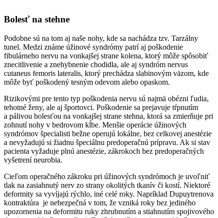
Bolesť na stehne
Podobne sú na tom aj naše nohy, kde sa nachádza tzv. Tarzálny
tunel. Medzi známe úžinové syndrómy patrí aj poškodenie
fibulárneho nervu na vonkajšej strane kolena, ktorý môže spôsobiť
znecitlivenie a znehybnenie chodidla, ale aj syndróm nervus
cutaneus femoris lateralis, ktorý prechádza slabinovým väzom, kde
môže byť poškodený tesným odevom alebo opaskom.
Rizikovými pre tento typ poškodenia nervu sú najmä obézni ľudia,
tehotné ženy, ale aj športovci. Poškodenie sa prejavuje tŕpnutím
a pálivou bolesťou na vonkajšej strane stehna, ktorá sa zmierňuje pri
zohnutí nohy v bedrovom kĺbe. Menšie operácie úžinových
syndrómov špecialisti bežne operujú lokálne, bez celkovej anestézie
a nevyžadujú si žiadnu špeciálnu predoperačnú prípravu. Ak si stav
pacienta vyžaduje plnú anestézie, zákrokoch bez predoperačných
vyšetrení neurobia.
Cieľom operačného zákroku pri úžinových syndrómoch je uvoľniť
tlak na zasiahnutý nerv zo strany okolitých tkanív či kostí. Niektoré
deformity sa vyvíjajú rýchlo, iné celé roky. Napríklad Dupuytrenova
kontraktúra je nebezpečná v tom, že vzniká roky bez jediného
upozornenia na deformitu ruky zhrubnutím a stiahnutím spojivového