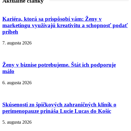
Aktuálne články
Kariéra, ktorá sa prispôsobí vám: Ženy v
marketingu využívajú kreativitu a schopnosť podať
príbeh
7. augusta 2026
Ženy v biznise potrebujeme. Štát ich podporuje
málo
6. augusta 2026
Skúsenosti zo špičkových zahraničných kliník o
perimenopauze prináša Lucie Lucas do Košíc
5. augusta 2026