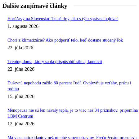
Ďalšie zaujímavé články
Horúčavy na Slovensku: Tu sú tipy, ako s tým správne bojovať
1. augusta 2026
Chorí z klimatizácie? Ako podporiť telo, keď dostane studený šok
22. júla 2026
Tréning doma, ktorý sa dá prispôsobiť sile aj kondícii
22. júna 2026
Duševnú nepohodu zažilo 80 percent ľudí. Ovplyvňuje vzťahy, prácu i
rodinu
15. júna 2026
Menopauza nie sú len návaly tepla, je to viac než 34 príznakov, pripomína
LBM Centrum
12. júna 2026
Má viac antioxidantov než mnohé superpotraviny. Prečo ženám prospieva