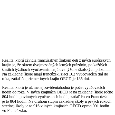
Realita, ktorú závidia francúzskym žiakom deti z iných európskych
krajín je, že okrem dvojmesačných letných prázdnin, po každých
šiestich týždňoch vyučovania majú dva týždne školských prázdnin.
Na základnej škole majú francúzski žiaci 162 vyučovacích dní do
roka, zatiaľ čo priemer iných krajín OECD je 185 dní.
Realita, ktorú je už menej závideniahodná je počet vyučovacích
hodín do roka. V iných krajinách OECD je na základnej škole ročne
804 hodín povinných vyučovacích hodín, zatiaľ čo vo Francúzsku
je to 864 hodín. Na druhom stupni základnej školy a prvých rokoch
strednej školy je to 916 v iných krajinách OECD oproti 991 hodín
vo Francúzsku.