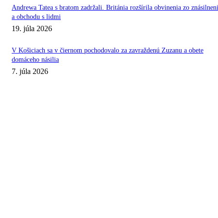
Andrewa Tatea s bratom zadržali. Británia rozšírila obvinenia zo znásilnen
a obchodu s lidmi
19. júla 2026
V Košiciach sa v čiernom pochodovalo za zavraždenú Zuzanu a obete
domáceho násilia
7. júla 2026