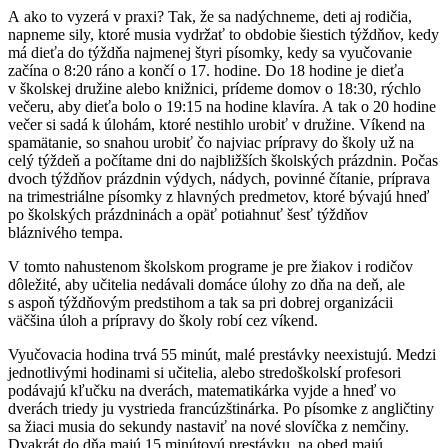
A ako to vyzerá v praxi? Tak, že sa nadýchneme, deti aj rodičia,
napneme sily, ktoré musia vydržať to obdobie šiestich týždňov, kedy
má dieťa do týždňa najmenej štyri písomky, kedy sa vyučovanie
začína o 8:20 ráno a končí o 17. hodine. Do 18 hodine je dieťa
v školskej družine alebo knižnici, prídeme domov o 18:30, rýchlo
večeru, aby dieťa bolo o 19:15 na hodine klavíra. A tak o 20 hodine
večer si sadá k úlohám, ktoré nestihlo urobiť v družine. Víkend na
spamätanie, so snahou urobiť čo najviac prípravy do školy už na
celý týždeň a počítame dni do najbližších školských prázdnin. Počas
dvoch týždňov prázdnin výdych, nádych, povinné čítanie, príprava
na trimestriálne písomky z hlavných predmetov, ktoré bývajú hneď
po školských prázdninách a opäť potiahnuť šesť týždňov
bláznivého tempa.
V tomto nahustenom školskom programe je pre žiakov i rodičov
dôležité, aby učitelia nedávali domáce úlohy zo dňa na deň, ale
s aspoň týždňovým predstihom a tak sa pri dobrej organizácii
väčšina úloh a prípravy do školy robí cez víkend.
Vyučovacia hodina trvá 55 minút, malé prestávky neexistujú. Medzi
jednotlivými hodinami si učitelia, alebo stredoškolskí profesori
podávajú kľučku na dverách, matematikárka vyjde a hneď vo
dverách triedy ju vystrieda francúzštinárka. Po písomke z angličtiny
sa žiaci musia do sekundy nastaviť na nové slovíčka z nemčiny.
Dvakrát do dňa majú 15 minútovú prestávku, na obed majú