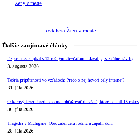
Ženy v meste
Redakcia Žien v meste
Ďalšie zaujímavé články
Exposlanec si písal s 13-ročným dievčaťom a dával jej sexuálne návrhy
3. augusta 2026
Teória pripútanosti vo vzťahoch: Prečo o nej hovorí celý internet?
31. júla 2026
Oskarový herec Jared Leto mal obťažovať dievčatá, ktoré nemali 18 rokov
30. júla 2026
Tragédia v Michigane: Otec zabil celú rodinu a zapálil dom
28. júla 2026