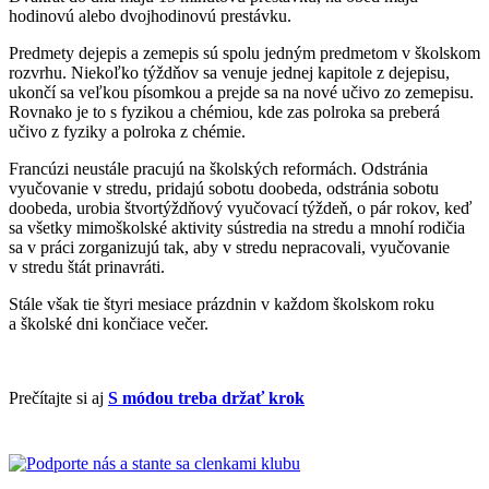
hodinovú alebo dvojhodinovú prestávku.
Predmety dejepis a zemepis sú spolu jedným predmetom v školskom
rozvrhu. Niekoľko týždňov sa venuje jednej kapitole z dejepisu,
ukončí sa veľkou písomkou a prejde sa na nové učivo zo zemepisu.
Rovnako je to s fyzikou a chémiou, kde zas polroka sa preberá
učivo z fyziky a polroka z chémie.
Francúzi neustále pracujú na školských reformách. Odstránia
vyučovanie v stredu, pridajú sobotu doobeda, odstránia sobotu
doobeda, urobia štvortýždňový vyučovací týždeň, o pár rokov, keď
sa všetky mimoškolské aktivity sústredia na stredu a mnohí rodičia
sa v práci zorganizujú tak, aby v stredu nepracovali, vyučovanie
v stredu štát prinavráti.
Stále však tie štyri mesiace prázdnin v každom školskom roku
a školské dni končiace večer.
Prečítajte si aj
S módou treba držať krok