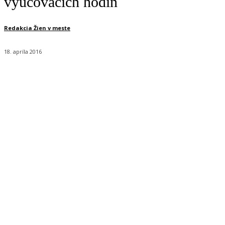
vyučovacích hodín
Redakcia Žien v meste
18. apríla 2016