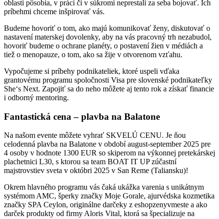
oblasti pôsobia, v práci či v súkromí neprestali za seba bojovať. Ich
príbehmi chceme inšpirovať vás.
Budeme hovoriť o tom, ako majú komunikovať ženy, diskutovať o
nastavení materskej dovolenky, aby na vás pracovný trh nezabudol,
hovoriť budeme o ochrane planéty, o postavení žien v médiách a
tiež o menopauze, o tom, ako sa žije v otvorenom vzťahu.
Vypočujeme si príbehy podnikateliek, ktoré uspeli vďaka
grantovému programu spoločnosti Visa pre slovenské podnikateľky
She‘s Next. Zapojiť sa do neho môžete aj tento rok a získať financie
i odborný mentoring.
Fantastická cena – plavba na Balatone
Na našom evente môžete vyhrať SKVELÚ CENU. Je ňou
celodenná plavba na Balatone v období august-september 2025 pre
4 osoby v hodnote 1300 EUR so skiperom na výkonnej pretekárskej
plachetnici L30, s ktorou sa team BOAT IT UP zúčastní
majstrovstiev sveta v októbri 2025 v San Reme (Taliansku)!
Okrem hlavného programu vás čaká ukážka varenia s unikátnym
systémom AMC, šperky značky Moje Gorale, ajurvédska kozmetika
značky SPA Ceylon, originálne darčeky z eshopzenyvmeste a ako
darček produkty od firmy Aloris Vital, ktorá sa špecializuje na