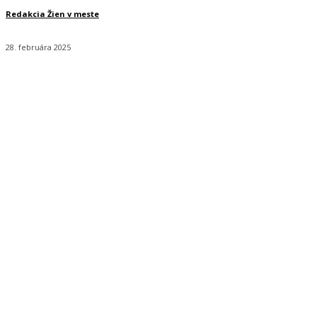
Redakcia Žien v meste
28. februára 2025