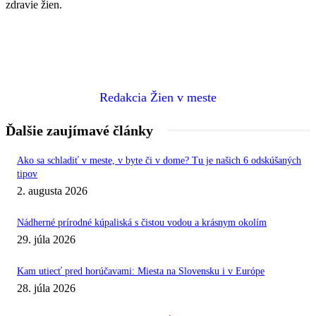
zdravie žien.
Redakcia Žien v meste
Ďalšie zaujímavé články
Ako sa schladiť v meste, v byte či v dome? Tu je našich 6 odskúšaných
tipov
2. augusta 2026
Nádherné prírodné kúpaliská s čistou vodou a krásnym okolím
29. júla 2026
Kam utiecť pred horúčavami: Miesta na Slovensku i v Európe
28. júla 2026