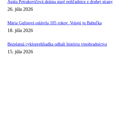
Agáta Petrakovičová skúma staré pohľadnice z druhej strany
26. júla 2026
Mária Gulisová oslávila 105 rokov. Volajú ju Babuľka
18. júla 2026
Bezplatná cykloprehliadka odhalí históriu vinohradníctva
15. júla 2026