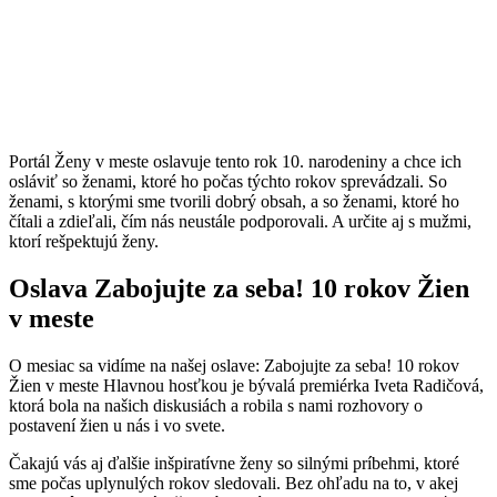
Portál Ženy v meste oslavuje tento rok 10. narodeniny a chce ich
osláviť so ženami, ktoré ho počas týchto rokov sprevádzali. So
ženami, s ktorými sme tvorili dobrý obsah, a so ženami, ktoré ho
čítali a zdieľali, čím nás neustále podporovali. A určite aj s mužmi,
ktorí rešpektujú ženy.
Oslava Zabojujte za seba! 10 rokov Žien
v meste
O mesiac sa vidíme na našej oslave: Zabojujte za seba! 10 rokov
Žien v meste Hlavnou hosťkou je bývalá premiérka Iveta Radičová,
ktorá bola na našich diskusiách a robila s nami rozhovory o
postavení žien u nás i vo svete.
Čakajú vás aj ďalšie inšpiratívne ženy so silnými príbehmi, ktoré
sme počas uplynulých rokov sledovali. Bez ohľadu na to, v akej