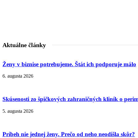
Aktuálne články
Ženy v biznise potrebujeme. Štát ich podporuje málo
6. augusta 2026
Skúsenosti zo špičkových zahraničných kliník o peri
5. augusta 2026
Príbeh nie jednej ženy. Prečo od neho neodišla skôr?