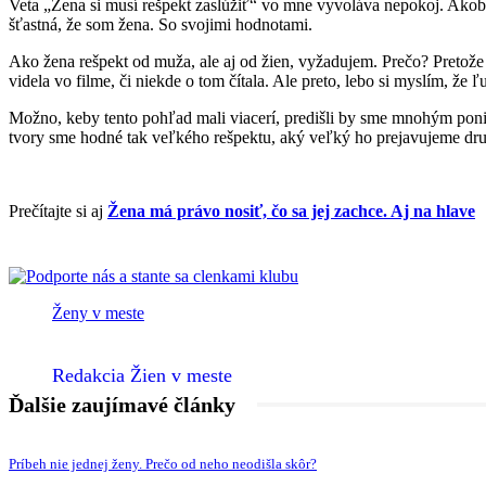
Veta „Žena si musí rešpekt zaslúžiť“ vo mne vyvoláva nepokoj. Akob
šťastná, že som žena. So svojimi hodnotami.
Ako žena rešpekt od muža, ale aj od žien, vyžadujem. Prečo? Pretože 
videla vo filme, či niekde o tom čítala. Ale preto, lebo si myslím, že 
Možno, keby tento pohľad mali viacerí, predišli by sme mnohým poni
tvory sme hodné tak veľkého rešpektu, aký veľký ho prejavujeme dru
Prečítajte si aj
Žena má právo nosiť, čo sa jej zachce. Aj na hlave
Ženy v meste
Redakcia Žien v meste
Ďalšie zaujímavé články
Príbeh nie jednej ženy. Prečo od neho neodišla skôr?