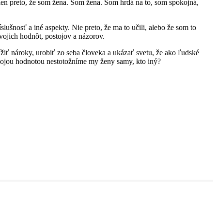
en preto, že som žena. Som žena. Som hrdá na to, som spokojná,
ušnosť a iné aspekty. Nie preto, že ma to učili, alebo že som to
 svojich hodnôt, postojov a názorov.
ť nároky, urobiť zo seba človeka a ukázať svetu, že ako ľudské
svojou hodnotou nestotožníme my ženy samy, kto iný?