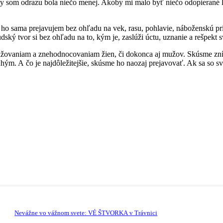
y som odrazu bola niečo menej. Akoby mi malo byť niečo odopierané l
ho sama prejavujem bez ohľadu na vek, rasu, pohlavie, náboženskú prísl
ľudský tvor si bez ohľadu na to, kým je, zaslúži úctu, uznanie a rešpekt
žovaniam a znehodnocovaniam žien, či dokonca aj mužov. Skúsme zníži
hým. A čo je najdôležitejšie, skúsme ho naozaj prejavovať. Ak sa so 
Nevážne vo vážnom svete: VÉ ŠTVORKA v Trávnici