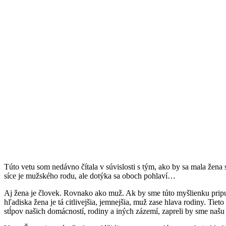
Túto vetu som nedávno čítala v súvislosti s tým, ako by sa mala žena 
síce je mužského rodu, ale dotýka sa oboch pohlaví…
Aj žena je človek. Rovnako ako muž. Ak by sme túto myšlienku pripus
hľadiska žena je tá citlivejšia, jemnejšia, muž zase hlava rodiny. Ti
stĺpov našich domácností, rodiny a iných zázemí, zapreli by sme našu p