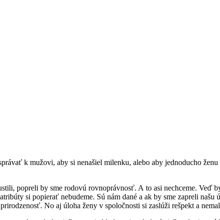
správať k mužovi, aby si nenašiel milenku, alebo aby jednoducho ženu n
tili, popreli by sme rodovú rovnoprávnosť. A to asi nechceme. Veď by
eto atribúty si popierať nebudeme. Sú nám dané a ak by sme zapreli našu
rirodzenosť. No aj úloha ženy v spoločnosti si zaslúži rešpekt a nemal 