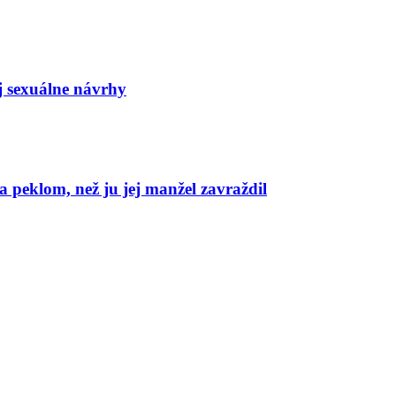
j sexuálne návrhy
 peklom, než ju jej manžel zavraždil