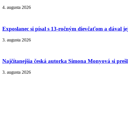
4. augusta 2026
Exposlanec si písal s 13-ročným dievčaťom a dával je
3. augusta 2026
Najčítanejšia česká autorka Simona Monyová si prešla
3. augusta 2026