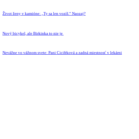
Život ženy v kamióne: „Ty sa len vozíš.“ Naozaj?
Nový bicykel, ale Birkinka to nie je
Nevážne vo vážnom svete: Pani Cicifrková a zadná miestnosť v lekárni