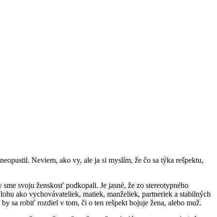
eopustil. Neviem, ako vy, ale ja si myslím, že čo sa týka rešpektu,
 sme svoju ženskosť podkopali. Je jasné, že zo stereotypného
 úlohu ako vychovávateliek, matiek, manželiek, partneriek a stabilných
by sa robiť rozdiel v tom, či o ten rešpekt bojuje žena, alebo muž.