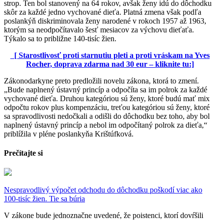
strop. Ten bol stanovený na 64 rokov, avšak ženy idú do dôchodku
skôr za každé jedno vychované dieťa. Platná zmena však podľa
poslankýň diskriminovala ženy narodené v rokoch 1957 až 1963,
ktorým sa neodpočítavalo šesť mesiacov za výchovu dieťaťa.
Týkalo sa to približne 140-tisíc žien.
[ Starostlivosť proti starnutiu pleti a proti vráskam na Yves
Rocher, doprava zdarma nad 30 eur – kliknite tu:]
Zákonodarkyne preto predložili novelu zákona, ktorá to zmení.
„Bude naplnený ústavný princíp a odpočíta sa im polrok za každé
vychované dieťa. Druhou kategóriou sú ženy, ktoré budú mať mix
odpočtu rokov plus kompenzáciu, treťou kategóriou sú ženy, ktoré
sa spravodlivosti nedočkali a odišli do dôchodku bez toho, aby bol
naplnený ústavný princíp a nebol im odpočítaný polrok za dieťa,“
priblížila v pléne poslankyňa Krištúfková.
Prečítajte si
Nespravodlivý výpočet odchodu do dôchodku poškodí viac ako
100-tisíc žien. Tie sa búria
V zákone bude jednoznačne uvedené, že poistenci, ktorí dovŕšili