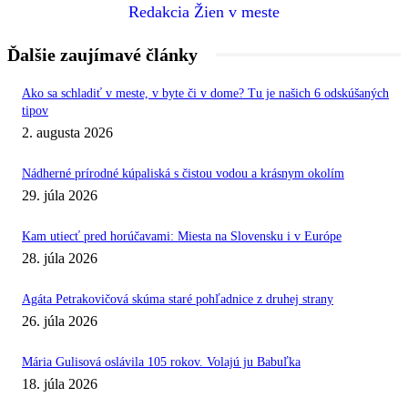
Redakcia Žien v meste
Ďalšie zaujímavé články
Ako sa schladiť v meste, v byte či v dome? Tu je našich 6 odskúšaných
tipov
2. augusta 2026
Nádherné prírodné kúpaliská s čistou vodou a krásnym okolím
29. júla 2026
Kam utiecť pred horúčavami: Miesta na Slovensku i v Európe
28. júla 2026
Agáta Petrakovičová skúma staré pohľadnice z druhej strany
26. júla 2026
Mária Gulisová oslávila 105 rokov. Volajú ju Babuľka
18. júla 2026