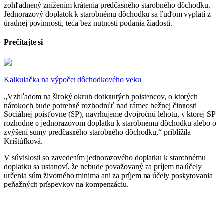
zohľadnený znížením krátenia predčasného starobného dôchodku.
Jednorazový doplatok k starobnému dôchodku sa ľuďom vyplatí z
úradnej povinnosti, teda bez nutnosti podania žiadosti.
Prečítajte si
Kalkulačka na výpočet dôchodkového veku
„Vzhľadom na široký okruh dotknutých poistencov, o ktorých
nárokoch bude potrebné rozhodnúť nad rámec bežnej činnosti
Sociálnej poisťovne (SP), navrhujeme dvojročnú lehotu, v ktorej SP
rozhodne o jednorazovom doplatku k starobnému dôchodku alebo o
zvýšení sumy predčasného starobného dôchodku,“ priblížila
Krištúfková.
V súvislosti so zavedením jednorazového doplatku k starobnému
doplatku sa ustanoví, že nebude považovaný za príjem na účely
určenia súm životného minima ani za príjem na účely poskytovania
peňažných príspevkov na kompenzáciu.