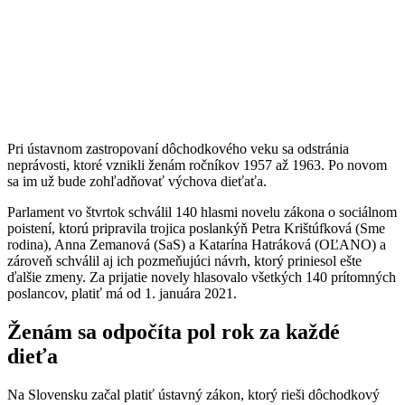
Pri ústavnom zastropovaní dôchodkového veku sa odstránia
neprávosti, ktoré vznikli ženám ročníkov 1957 až 1963. Po novom
sa im už bude zohľadňovať výchova dieťaťa.
Parlament vo štvrtok schválil 140 hlasmi novelu zákona o sociálnom
poistení, ktorú pripravila trojica poslankýň Petra Krištúfková (Sme
rodina), Anna Zemanová (SaS) a Katarína Hatráková (OĽANO) a
zároveň schválil aj ich pozmeňujúci návrh, ktorý priniesol ešte
ďalšie zmeny. Za prijatie novely hlasovalo všetkých 140 prítomných
poslancov, platiť má od 1. januára 2021.
Ženám sa odpočíta pol rok za každé
dieťa
Na Slovensku začal platiť ústavný zákon, ktorý rieši dôchodkový