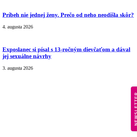
Príbeh nie jednej ženy. Prečo od neho neodišla skôr?
4. augusta 2026
Exposlanec si písal s 13-ročným dievčaťom a dával
jej sexuálne návrhy
3. augusta 2026
NEWSLE