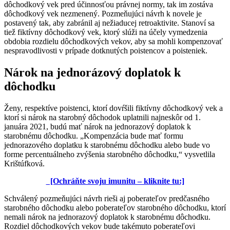
dôchodkový vek pred účinnosťou právnej normy, tak im zostáva
dôchodkový vek nezmenený. Pozmeňujúci návrh k novele je
postavený tak, aby zabránil aj nežiaducej retroaktivite. Stanoví sa
tiež fiktívny dôchodkový vek, ktorý slúži na účely vymedzenia
obdobia rozdielu dôchodkových vekov, aby sa mohli kompenzovať
nespravodlivosti v prípade dotknutých poistencov a poisteniek.
Nárok na jednorázový doplatok k
dôchodku
Ženy, respektíve poistenci, ktorí dovŕšili fiktívny dôchodkový vek a
ktorí si nárok na starobný dôchodok uplatnili najneskôr od 1.
januára 2021, budú mať nárok na jednorazový doplatok k
starobnému dôchodku. „Kompenzácia bude mať formu
jednorazového doplatku k starobnému dôchodku alebo bude vo
forme percentuálneho zvýšenia starobného dôchodku,“ vysvetlila
Krištúfková.
[Ochráňte svoju imunitu – kliknite tu:]
Schválený pozmeňujúci návrh rieši aj poberateľov predčasného
starobného dôchodku alebo poberateľov starobného dôchodku, ktorí
nemali nárok na jednorazový doplatok k starobnému dôchodku.
Rozdiel dôchodkových vekov bude takémuto poberateľovi