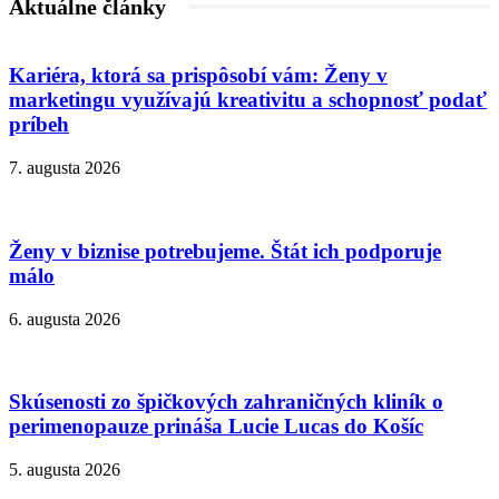
Aktuálne články
Kariéra, ktorá sa prispôsobí vám: Ženy v
marketingu využívajú kreativitu a schopnosť podať
príbeh
7. augusta 2026
Ženy v biznise potrebujeme. Štát ich podporuje
málo
6. augusta 2026
Skúsenosti zo špičkových zahraničných kliník o
perimenopauze prináša Lucie Lucas do Košíc
5. augusta 2026