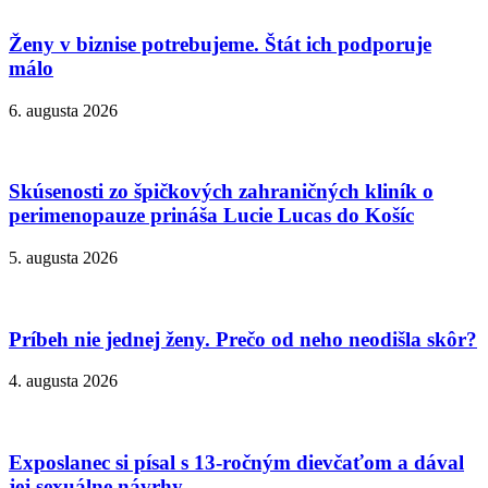
Ženy v biznise potrebujeme. Štát ich podporuje
málo
6. augusta 2026
Skúsenosti zo špičkových zahraničných kliník o
perimenopauze prináša Lucie Lucas do Košíc
5. augusta 2026
Príbeh nie jednej ženy. Prečo od neho neodišla skôr?
4. augusta 2026
Exposlanec si písal s 13-ročným dievčaťom a dával
jej sexuálne návrhy