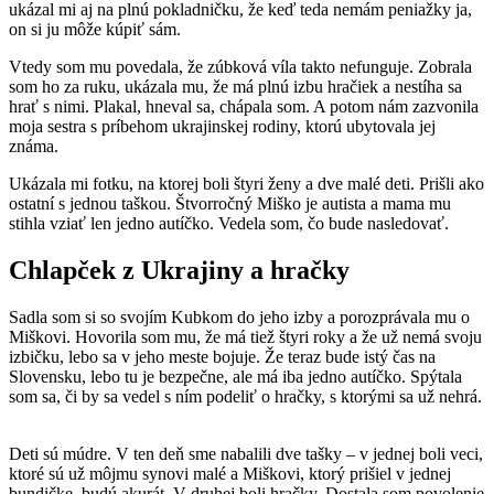
ukázal mi aj na plnú pokladničku, že keď teda nemám peniažky ja,
on si ju môže kúpiť sám.
Vtedy som mu povedala, že zúbková víla takto nefunguje. Zobrala
som ho za ruku, ukázala mu, že má plnú izbu hračiek a nestíha sa
hrať s nimi. Plakal, hneval sa, chápala som. A potom nám zazvonila
moja sestra s príbehom ukrajinskej rodiny, ktorú ubytovala jej
známa.
Ukázala mi fotku, na ktorej boli štyri ženy a dve malé deti. Prišli ako
ostatní s jednou taškou. Štvorročný Miško je autista a mama mu
stihla vziať len jedno autíčko. Vedela som, čo bude nasledovať.
Chlapček z Ukrajiny a hračky
Sadla som si so svojím Kubkom do jeho izby a porozprávala mu o
Miškovi. Hovorila som mu, že má tiež štyri roky a že už nemá svoju
izbičku, lebo sa v jeho meste bojuje. Že teraz bude istý čas na
Slovensku, lebo tu je bezpečne, ale má iba jedno autíčko. Spýtala
som sa, či by sa vedel s ním podeliť o hračky, s ktorými sa už nehrá.
Deti sú múdre. V ten deň sme nabalili dve tašky – v jednej boli veci,
ktoré sú už môjmu synovi malé a Miškovi, ktorý prišiel v jednej
bundičke, budú akurát. V druhej boli hračky. Dostala som povolenie