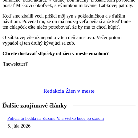
poslať Miškovi čokoľvek, s výnimkou milovanej Labkovej patroly.
Keď sme zbalili veci, prišiel môj syn s pokladničkou a s ďalším
návrhom. Povedal mi, že on má naozaj veľa peňazí a že keď bude
ten chlapček ešte niečo potrebovať, že by mu to chcel kúpiť.
O zúbkovej víle už nepadlo v ten deň ani slovo. Večer pritom
vypadol aj ten druhý kývajúci sa zub.
Chcete dostávať stĺpčeky od žien v meste emailom?
[[newsletter]]
Redakcia Žien v meste
Ďalšie zaujímavé články
Polícia to hodila na Zuzanu V. a všetko bude po starom
5. júla 2026