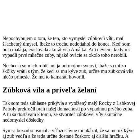
Nepochybujem o tom, že ten, kto vymyslel zúbkovú vílu, mal
šľachetný úmysel. Ibaže to trochu nedotiahol do konca. Keď som
bola malá ja, existovala akurát víla Amálka. Ani neviem, kedy mi
vypadli prvé mliečne zuby, nijaké ovácie sa okolo toho nerobili.
Nechcela som ich robiť ani ja pri mojom synovi, ibaže sa mi zo
škôlky vrátil s tým, že keď sa mu kýve zub, určite mu zúbková víla
niečo prinesie. Že mu to kamaráti hovorili.
Zúbková víla a priveľa želaní
Tak som teda súhlasne prikývla a vytúžený malý Rocky z Labkovej
Patroly prekročil prah našej domácnosti po vypadnutí prvého zuba.
A tu sa dostávam k tomu, že stvoriteľ zúbkovej víly skutočne
nedomyslel dôsledky.
Syn sa bezzubo usmial a víťazoslávne mi ukázal, že sa mu už kýve
aj zub vedľa a že teda určite dostane čoskoro aj ďalšiu hračku. A