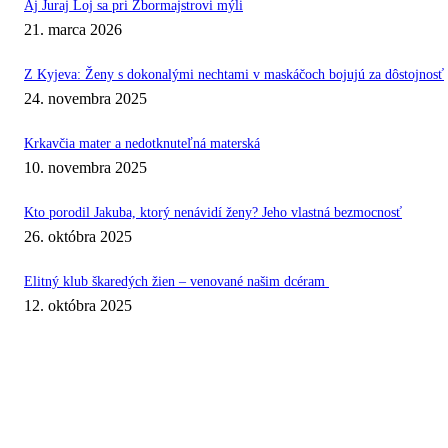
Aj Juraj Loj sa pri Zbormajstrovi mýli
21. marca 2026
Z Kyjeva: Ženy s dokonalými nechtami v maskáčoch bojujú za dôstojnosť
24. novembra 2025
Krkavčia mater a nedotknuteľná materská
10. novembra 2025
Kto porodil Jakuba, ktorý nenávidí ženy? Jeho vlastná bezmocnosť
26. októbra 2025
Elitný klub škaredých žien – venované našim dcéram
12. októbra 2025