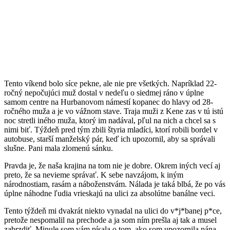
Tento víkend bolo síce pekne, ale nie pre všetkých. Napríklad 22-
ročný nepočujúci muž dostal v nedeľu o siedmej ráno v úplne
samom centre na Hurbanovom námestí kopanec do hlavy od 28-
ročného muža a je vo vážnom stave. Traja muži z Kene zas v tú istú
noc stretli iného muža, ktorý im nadával, pľul na nich a chcel sa s
nimi biť. Týždeň pred tým zbili štyria mladíci, ktorí robili bordel v
autobuse, starší manželský pár, keď ich upozornil, aby sa správali
slušne. Pani mala zlomenú sánku.
Pravda je, že naša krajina na tom nie je dobre. Okrem iných vecí aj
preto, že sa nevieme správať. K sebe navzájom, k iným
národnostiam, rasám a náboženstvám. Nálada je taká blbá, že po vás
úplne náhodne ľudia vrieskajú na ulici za absolútne banálne veci.
Tento týždeň mi dvakrát niekto vynadal na ulici do v*j*banej p*ce,
pretože nespomalil na prechode a ja som ním prešla aj tak a musel
zabrzdiť. Minule som vám písala o tom, ako som upozornila pána,