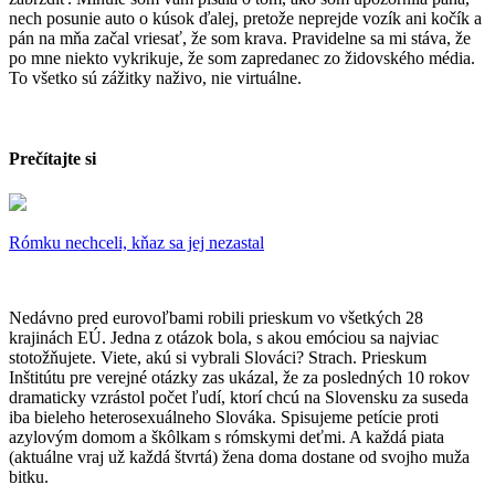
nech posunie auto o kúsok ďalej, pretože neprejde vozík ani kočík a
pán na mňa začal vriesať, že som krava. Pravidelne sa mi stáva, že
po mne niekto vykrikuje, že som zapredanec zo židovského média.
To všetko sú zážitky naživo, nie virtuálne.
Prečítajte si
Rómku nechceli, kňaz sa jej nezastal
Nedávno pred eurovoľbami robili prieskum vo všetkých 28
krajinách EÚ. Jedna z otázok bola, s akou emóciou sa najviac
stotožňujete. Viete, akú si vybrali Slováci? Strach. Prieskum
Inštitútu pre verejné otázky zas ukázal, že za posledných 10 rokov
dramaticky vzrástol počet ľudí, ktorí chcú na Slovensku za suseda
iba bieleho heterosexuálneho Slováka. Spisujeme petície proti
azylovým domom a škôlkam s rómskymi deťmi. A každá piata
(aktuálne vraj už každá štvrtá) žena doma dostane od svojho muža
bitku.