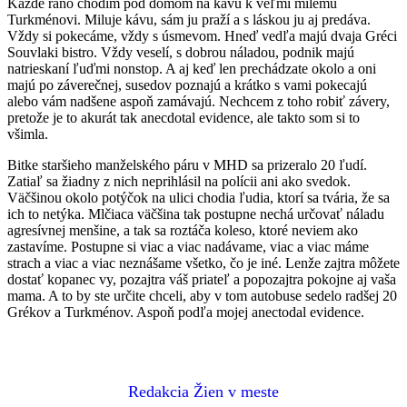
Každé ráno chodím pod domom na kávu k veľmi milému
Turkménovi. Miluje kávu, sám ju praží a s láskou ju aj predáva.
Vždy si pokecáme, vždy s úsmevom. Hneď vedľa majú dvaja Gréci
Souvlaki bistro. Vždy veselí, s dobrou náladou, podnik majú
natrieskaní ľuďmi nonstop. A aj keď len prechádzate okolo a oni
majú po záverečnej, susedov poznajú a krátko s vami pokecajú
alebo vám nadšene aspoň zamávajú. Nechcem z toho robiť závery,
pretože je to akurát tak anecdotal evidence, ale takto som si to
všimla.
Bitke staršieho manželského páru v MHD sa prizeralo 20 ľudí.
Zatiaľ sa žiadny z nich neprihlásil na polícii ani ako svedok.
Väčšinou okolo potýčok na ulici chodia ľudia, ktorí sa tvária, že sa
ich to netýka. Mlčiaca väčšina tak postupne nechá určovať náladu
agresívnej menšine, a tak sa roztáča koleso, ktoré neviem ako
zastavíme. Postupne si viac a viac nadávame, viac a viac máme
strach a viac a viac neznášame všetko, čo je iné. Lenže zajtra môžete
dostať kopanec vy, pozajtra váš priateľ a popozajtra pokojne aj vaša
mama. A to by ste určite chceli, aby v tom autobuse sedelo radšej 20
Grékov a Turkménov. Aspoň podľa mojej anectodal evidence.
Redakcia Žien v meste