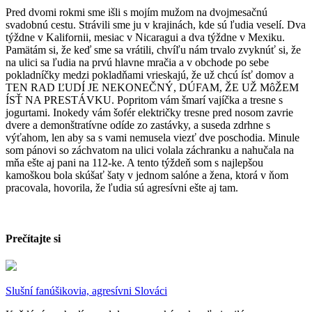
Pred dvomi rokmi sme išli s mojím mužom na dvojmesačnú
svadobnú cestu. Strávili sme ju v krajinách, kde sú ľudia veselí. Dva
týždne v Kalifornii, mesiac v Nicaragui a dva týždne v Mexiku.
Pamätám si, že keď sme sa vrátili, chvíľu nám trvalo zvyknúť si, že
na ulici sa ľudia na prvú hlavne mračia a v obchode po sebe
pokladníčky medzi pokladňami vrieskajú, že už chcú ísť domov a
TEN RAD ĽUDÍ JE NEKONEČNÝ, DÚFAM, ŽE UŽ MôŽEM
ÍSŤ NA PRESTÁVKU. Popritom vám šmarí vajíčka a tresne s
jogurtami. Inokedy vám šofér električky tresne pred nosom zavrie
dvere a demonštratívne odíde zo zastávky, a suseda zdrhne s
výťahom, len aby sa s vami nemusela viezť dve poschodia. Minule
som pánovi so záchvatom na ulici volala záchranku a nahučala na
mňa ešte aj pani na 112-ke. A tento týždeň som s najlepšou
kamoškou bola skúšať šaty v jednom salóne a žena, ktorá v ňom
pracovala, hovorila, že ľudia sú agresívni ešte aj tam.
Prečítajte si
Slušní fanúšikovia, agresívni Slováci​​​​​​​