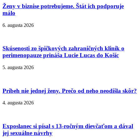
Ženy v biznise potrebujeme. Štát ich podporuje
málo
6. augusta 2026
Skúsenosti zo špičkových zahraničných kliník o
perimenopauze prináša Lucie Lucas do Košíc
5. augusta 2026
Príbeh nie jednej ženy. Prečo od neho neodišla skôr?
4. augusta 2026
Exposlanec si písal s 13-ročným dievčaťom a dával
jej sexuálne návrhy