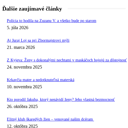
Ďalšie zaujímavé články
Polícia to hodila na Zuzanu V. a všetko bude po starom
5. júla 2026
Aj Juraj Loj sa pri Zbormajstrovi mýli
21. marca 2026
Z Kyjeva: Ženy s dokonalými nechtami v maskáčoch bojujú za dôstojnosť
24. novembra 2025
Krkavčia mater a nedotknuteľná materská
10. novembra 2025
Kto porodil Jakuba, ktorý nenávidí ženy? Jeho vlastná bezmocnosť
26. októbra 2025
Elitný klub škaredých žien – venované našim dcéram
12. októbra 2025