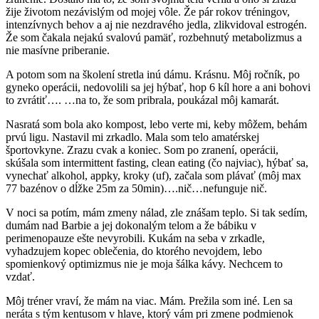
žije životom nezávislým od mojej vôle. Že pár rokov tréningov,
intenzívnych behov a aj nie nezdravého jedla, zlikvidoval estrogén.
Že som čakala nejakú svalovú pamäť, rozbehnutý metabolizmus a
nie masívne priberanie.
A potom som na školení stretla inú dámu. Krásnu. Môj ročník, po
gyneko operácii, nedovolili sa jej hýbať, hop 6 kíl hore a ani bohovi
to zvrátiť…. …na to, že som pribrala, poukázal môj kamarát.
Nasratá som bola ako kompost, lebo verte mi, keby môžem, behám
prvú ligu. Nastavil mi zrkadlo. Mala som telo amatérskej
športovkyne. Zrazu cvak a koniec. Som po zranení, operácii,
skúšala som intermittent fasting, clean eating (čo najviac), hýbať sa,
vynechať alkohol, appky, kroky (uf), začala som plávať (môj max
77 bazénov o dĺžke 25m za 50min)….nič…nefunguje nič.
V noci sa potím, mám zmeny nálad, zle znášam teplo. Si tak sedím,
dumám nad Barbie a jej dokonalým telom a že bábiku v
perimenopauze ešte nevyrobili. Kukám na seba v zrkadle,
vyhadzujem kopec oblečenia, do ktorého nevojdem, lebo
spomienkový optimizmus nie je moja šálka kávy. Nechcem to
vzdať.
Môj tréner vraví, že mám na viac. Mám. Prežila som iné. Len sa
neráta s tým kentusom v hlave, ktorý vám pri zmene podmienok