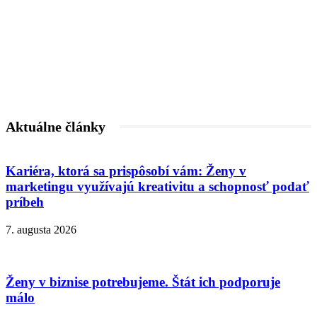
Aktuálne články
Kariéra, ktorá sa prispôsobí vám: Ženy v
marketingu využívajú kreativitu a schopnosť podať
príbeh
7. augusta 2026
Ženy v biznise potrebujeme. Štát ich podporuje
málo