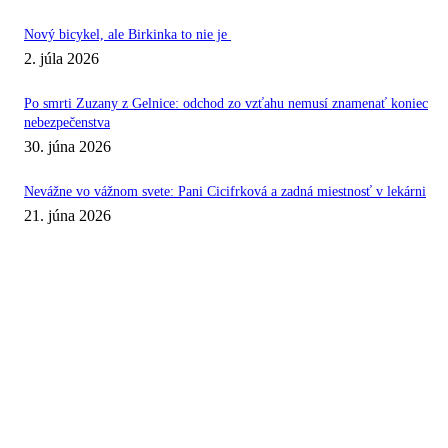
Nový bicykel, ale Birkinka to nie je
2. júla 2026
Po smrti Zuzany z Gelnice: odchod zo vzťahu nemusí znamenať koniec
nebezpečenstva
30. júna 2026
Nevážne vo vážnom svete: Pani Cicifrková a zadná miestnosť v lekárni
21. júna 2026