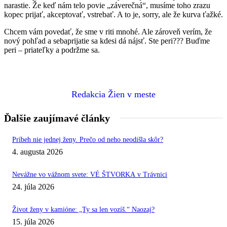
narastie. Že keď nám telo povie „záverečná“, musíme toho zrazu
kopec prijať, akceptovať, vstrebať. A to je, sorry, ale že kurva ťažké.
Chcem vám povedať, že sme v riti mnohé. Ale zároveň verím, že
nový pohľad a sebaprijatie sa kdesi dá nájsť. Ste peri??? Buďme
peri – priateľky a podržme sa.
Redakcia Žien v meste
Ďalšie zaujímavé články
Príbeh nie jednej ženy. Prečo od neho neodišla skôr?
4. augusta 2026
Nevážne vo vážnom svete: VÉ ŠTVORKA v Trávnici
24. júla 2026
Život ženy v kamióne: „Ty sa len vozíš.“ Naozaj?
15. júla 2026