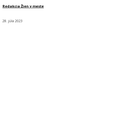
Redakcia Žien v meste
28. júla 2023