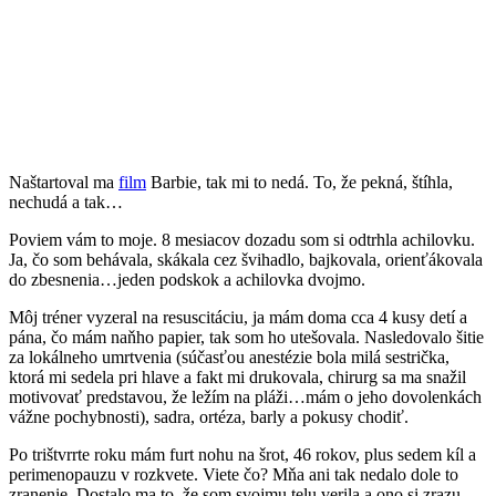
Naštartoval ma
film
Barbie, tak mi to nedá. To, že pekná, štíhla,
nechudá a tak…
Poviem vám to moje. 8 mesiacov dozadu som si odtrhla achilovku.
Ja, čo som behávala, skákala cez švihadlo, bajkovala, orienťákovala
do zbesnenia…jeden podskok a achilovka dvojmo.
Môj tréner vyzeral na resuscitáciu, ja mám doma cca 4 kusy detí a
pána, čo mám naňho papier, tak som ho utešovala. Nasledovalo šitie
za lokálneho umrtvenia (súčasťou anestézie bola milá sestrička,
ktorá mi sedela pri hlave a fakt mi drukovala, chirurg sa ma snažil
motivovať predstavou, že ležím na pláži…mám o jeho dovolenkách
vážne pochybnosti), sadra, ortéza, barly a pokusy chodiť.
Po trištvrrte roku mám furt nohu na šrot, 46 rokov, plus sedem kíl a
perimenopauzu v rozkvete. Viete čo? Mňa ani tak nedalo dole to
zranenie. Dostalo ma to, že som svojmu telu verila a ono si zrazu