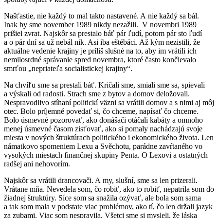
Našťastie, nie každý to mal takto nastavené. A nie každý sa bál.
Inak by sme november 1989 nikdy nezažili. V novembri 1989
prišiel zvrat. Najskôr sa prestalo báť pár ľudí, potom pár sto ľudí
a o pár dní sa už nebál nik. Asi iba eštébáci. Až kým nezistili, že
aktuálne vedenie krajiny je príliš slušné na to, aby im vrátili ich
nemilosrdné správanie spred novembra, ktoré často končievalo
smrťou „nepriateľa socialistickej krajiny“.
Na chvíľu sme sa prestali báť. Kričali sme, smiali sme sa, spievali
a výskali od radosti. Strach sme z bytov a domov deložovali.
Nespravodlivo stíhaní politickí väzni sa vrátili domov a s nimi aj môj
otec. Bolo príjemné povedať si, čo chceme, napísať čo chceme.
Bolo úsmevné pozorovať, ako donášači otáčali kabáty a omnoho
menej úsmevné časom zisťovať, ako si pomaly nachádzajú svoje
miesta v nových štruktúrach politického i ekonomického života. Len
námatkovo spomeniem Lexu a Svěchotu, parádne zavŕtaného vo
vysokých miestach finančnej skupiny Penta. O Lexovi a ostatných
radšej ani nehovorím.
Najskôr sa vrátili drancovači. A my, slušní, sme sa len prizerali.
Vrátane mňa. Nevedela som, čo robiť, ako to robiť, nepatrila som do
žiadnej štruktúry. Síce som sa snažila ozývať, ale bola som sama
a tak som mala v podstate viac problémov, ako tí, čo len držali jazyk
za zubami. Viac som nespravila. Všetci sme si mysleli, že láska