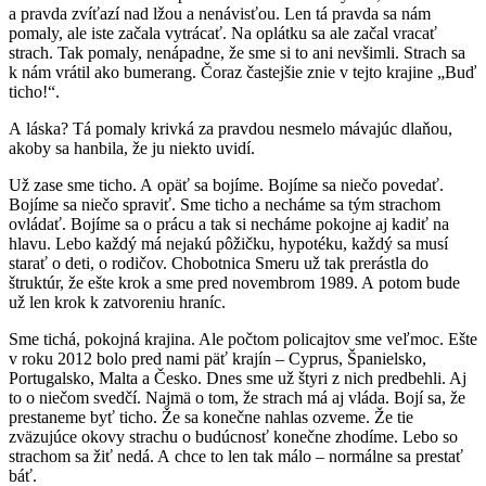
a pravda zvíťazí nad lžou a nenávisťou. Len tá pravda sa nám
pomaly, ale iste začala vytrácať. Na oplátku sa ale začal vracať
strach. Tak pomaly, nenápadne, že sme si to ani nevšimli. Strach sa
k nám vrátil ako bumerang. Čoraz častejšie znie v tejto krajine „Buď
ticho!“.
A láska? Tá pomaly krivká za pravdou nesmelo mávajúc dlaňou,
akoby sa hanbila, že ju niekto uvidí.
Už zase sme ticho. A opäť sa bojíme. Bojíme sa niečo povedať.
Bojíme sa niečo spraviť. Sme ticho a necháme sa tým strachom
ovládať. Bojíme sa o prácu a tak si necháme pokojne aj kadiť na
hlavu. Lebo každý má nejakú pôžičku, hypotéku, každý sa musí
starať o deti, o rodičov. Chobotnica Smeru už tak prerástla do
štruktúr, že ešte krok a sme pred novembrom 1989. A potom bude
už len krok k zatvoreniu hraníc.
Sme tichá, pokojná krajina. Ale počtom policajtov sme veľmoc. Ešte
v roku 2012 bolo pred nami päť krajín – Cyprus, Španielsko,
Portugalsko, Malta a Česko. Dnes sme už štyri z nich predbehli. Aj
to o niečom svedčí. Najmä o tom, že strach má aj vláda. Bojí sa, že
prestaneme byť ticho. Že sa konečne nahlas ozveme. Že tie
zväzujúce okovy strachu o budúcnosť konečne zhodíme. Lebo so
strachom sa žiť nedá. A chce to len tak málo – normálne sa prestať
báť.