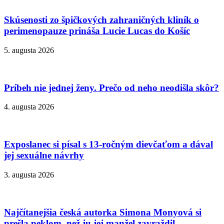
Skúsenosti zo špičkových zahraničných kliník o
perimenopauze prináša Lucie Lucas do Košíc
5. augusta 2026
Príbeh nie jednej ženy. Prečo od neho neodišla skôr?
4. augusta 2026
Exposlanec si písal s 13-ročným dievčaťom a dával
jej sexuálne návrhy
3. augusta 2026
Najčítanejšia česká autorka Simona Monyová si
prešla peklom, než ju jej manžel zavraždil