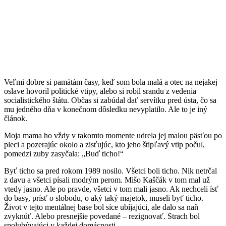
Veľmi dobre si pamätám časy, keď som bola malá a otec na nejakej
oslave hovoril politické vtipy, alebo si robil srandu z vedenia
socialistického štátu. Občas si zabúdal dať servítku pred ústa, čo sa
mu jedného dňa v konečnom dôsledku nevyplatilo. Ale to je iný
článok.
Moja mama ho vždy v takomto momente udrela jej malou päsťou po
pleci a pozerajúc okolo a zisťujúc, kto jeho štipľavý vtip počul,
pomedzi zuby zasyčala: „Buď ticho!“
Byť ticho sa pred rokom 1989 nosilo. Všetci boli ticho. Nik netrčal
z davu a všetci písali modrým perom. Mišo Kaščák v tom mal už
vtedy jasno. Ale po pravde, všetci v tom mali jasno. Ak nechceli ísť
do basy, prísť o slobodu, o aký taký majetok, museli byť ticho.
Život v tejto mentálnej base bol síce ubíjajúci, ale dalo sa naň
zvyknúť. Alebo presnejšie povedané – rezignovať. Strach bol
spolubývajúci v každej domácnosti.