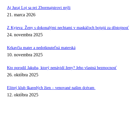
Aj Juraj Loj sa pri Zbormajstrovi mýli
21. marca 2026
Z Kyjeva: Ženy s dokonalými nechtami v maskáčoch bojujú za dôstojnosť
24. novembra 2025
Krkavčia mater a nedotknuteľná materská
10. novembra 2025
Kto porodil Jakuba, ktorý nenávidí ženy? Jeho vlastná bezmocnosť
26. októbra 2025
Elitný klub škaredých žien – venované našim dcéram
12. októbra 2025