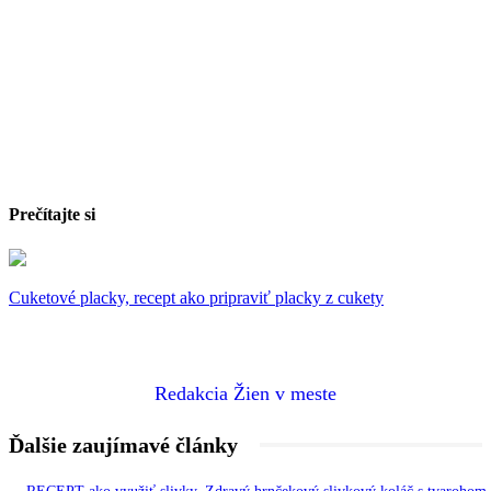
Prečítajte si
Cuketové placky, recept ako pripraviť placky z cukety
Redakcia Žien v meste
Ďalšie zaujímavé články