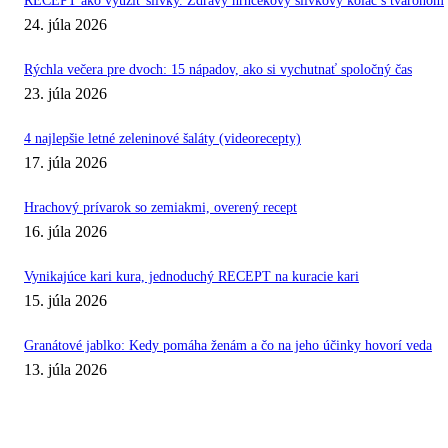
RECEPT ako využiť slivky. Zdravý hrnčekový slivkový koláč s tvarohom
24. júla 2026
Rýchla večera pre dvoch: 15 nápadov, ako si vychutnať spoločný čas
23. júla 2026
4 najlepšie letné zeleninové šaláty (videorecepty)
17. júla 2026
Hrachový prívarok so zemiakmi, overený recept
16. júla 2026
Vynikajúce kari kura, jednoduchý RECEPT na kuracie kari
15. júla 2026
Granátové jablko: Kedy pomáha ženám a čo na jeho účinky hovorí veda
13. júla 2026