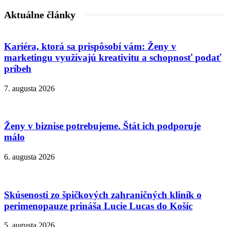
Aktuálne články
Kariéra, ktorá sa prispôsobí vám: Ženy v
marketingu využívajú kreativitu a schopnosť podať
príbeh
7. augusta 2026
Ženy v biznise potrebujeme. Štát ich podporuje
málo
6. augusta 2026
Skúsenosti zo špičkových zahraničných kliník o
perimenopauze prináša Lucie Lucas do Košíc
5. augusta 2026