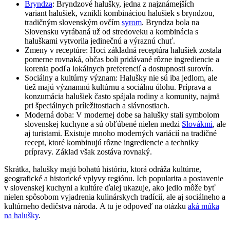
Bryndza
: Bryndzové halušky, jedna z najznámejších
variant halušiek, vznikli kombináciou halušiek s bryndzou,
tradičným slovenským ovčím
syrom
. Bryndza bola na
Slovensku vyrábaná už od stredoveku a kombinácia s
haluškami vytvorila jedinečnú a výraznú chuť.
Zmeny v receptúre: Hoci základná receptúra ​​halušiek zostala
pomerne rovnaká, občas boli pridávané rôzne ingrediencie a
korenia podľa lokálnych preferencií a dostupnosti surovín.
Sociálny a kultúrny význam: Halušky nie sú iba jedlom, ale
tiež majú významnú kultúrnu a sociálnu úlohu. Príprava a
konzumácia halušiek často spájala rodiny a komunity, najmä
pri špeciálnych príležitostiach a slávnostiach.
Moderná doba: V modernej dobe sa halušky stali symbolom
slovenskej kuchyne a sú obľúbené nielen medzi
Slovákmi
, ale
aj turistami. Existuje mnoho moderných variácií na tradičné
recept, ktoré kombinujú rôzne ingrediencie a techniky
prípravy. Základ však zostáva rovnaký.
Skrátka, halušky majú bohatú históriu, ktorá odráža kultúrne,
geografické a historické vplyvy regiónu. Ich popularita a postavenie
v slovenskej kuchyni a kultúre ďalej ukazuje, ako jedlo môže byť
nielen spôsobom vyjadrenia kulinárskych tradícií, ale aj sociálneho a
kultúrneho dedičstva národa. A tu je odpoveď na otázku
aká múka
na halušky
.