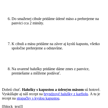
Do smaženej cibule pridáme údené mäso a prehrejeme na
panvici cca 2 minúty.
K cibuli a mäsu pridáme na záver aj kyslú kapustu, všetko
spoločne prehrejeme a odstavíme.
Na uvarené halušky pridáme dáme zmes z panvice,
premiešame a môžeme podávať.
Dobrú chuť.
Halušky s kapustou a údeným mäsom
sú hotové.
Vyskúšajte aj náš recept na
bryndzové halušky z karfiolu
. A tu je
recept na
strapačky s kyslou kapustou
.
[[block_text]]