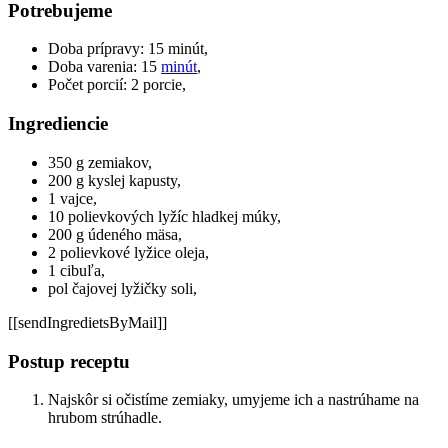
Potrebujeme
Doba prípravy: 15 minút,
Doba varenia: 15
minút
,
Počet porcií: 2 porcie,
Ingrediencie
350 g zemiakov,
200 g kyslej kapusty,
1 vajce,
10 polievkových lyžíc hladkej múky,
200 g údeného mäsa,
2 polievkové lyžice oleja,
1 cibuľa,
pol čajovej lyžičky soli,
[[sendIngredietsByMail]]
Postup receptu
Najskôr si očistíme zemiaky, umyjeme ich a nastrúhame na
hrubom strúhadle.