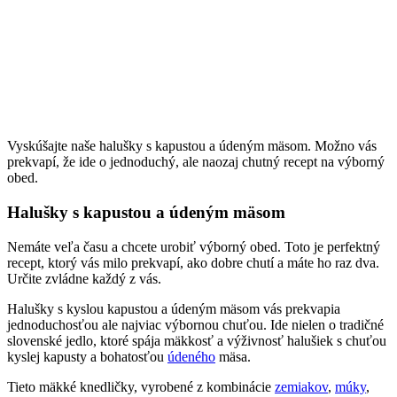
Vyskúšajte naše halušky s kapustou a údeným mäsom. Možno vás
prekvapí, že ide o jednoduchý, ale naozaj chutný recept na výborný
obed.
Halušky s kapustou a údeným mäsom
Nemáte veľa času a chcete urobiť výborný obed. Toto je perfektný
recept, ktorý vás milo prekvapí, ako dobre chutí a máte ho raz dva.
Určite zvládne každý z vás.
Halušky s kyslou kapustou a údeným mäsom vás prekvapia
jednoduchosťou ale najviac výbornou chuťou. Ide nielen o tradičné
slovenské jedlo, ktoré spája mäkkosť a výživnosť halušiek s chuťou
kyslej kapusty a bohatosťou
údeného
mäsa.
Tieto mäkké knedličky, vyrobené z kombinácie
zemiakov
,
múky
,