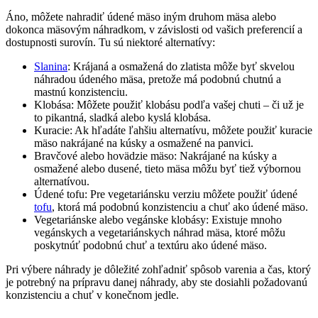
Áno, môžete nahradiť údené mäso iným druhom mäsa alebo
dokonca mäsovým náhradkom, v závislosti od vašich preferencií a
dostupnosti surovín. Tu sú niektoré alternatívy:
Slanina
: Krájaná a osmažená do zlatista môže byť skvelou
náhradou údeného mäsa, pretože má podobnú chutnú a
mastnú konzistenciu.
Klobása: Môžete použiť klobásu podľa vašej chuti – či už je
to pikantná, sladká alebo kyslá klobása.
Kuracie: Ak hľadáte ľahšiu alternatívu, môžete použiť kuracie
mäso nakrájané na kúsky a osmažené na panvici.
Bravčové alebo hovädzie mäso: Nakrájané na kúsky a
osmažené alebo dusené, tieto mäsa môžu byť tiež výbornou
alternatívou.
Údené tofu: Pre vegetariánsku verziu môžete použiť údené
tofu
, ktorá má podobnú konzistenciu a chuť ako údené mäso.
Vegetariánske alebo vegánske klobásy: Existuje mnoho
vegánskych a vegetariánskych náhrad mäsa, ktoré môžu
poskytnúť podobnú chuť a textúru ako údené mäso.
Pri výbere náhrady je dôležité zohľadniť spôsob varenia a čas, ktorý
je potrebný na prípravu danej náhrady, aby ste dosiahli požadovanú
konzistenciu a chuť v konečnom jedle.