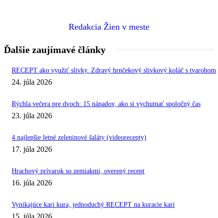
Redakcia Žien v meste
Ďalšie zaujímavé články
RECEPT ako využiť slivky. Zdravý hrnčekový slivkový koláč s tvarohom
24. júla 2026
Rýchla večera pre dvoch: 15 nápadov, ako si vychutnať spoločný čas
23. júla 2026
4 najlepšie letné zeleninové šaláty (videorecepty)
17. júla 2026
Hrachový prívarok so zemiakmi, overený recept
16. júla 2026
Vynikajúce kari kura, jednoduchý RECEPT na kuracie kari
15. júla 2026