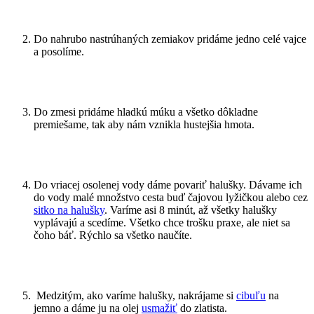
Do nahrubo nastrúhaných zemiakov pridáme jedno celé vajce
a posolíme.
Do zmesi pridáme hladkú múku a všetko dôkladne
premiešame, tak aby nám vznikla hustejšia hmota.
Do vriacej osolenej vody dáme povariť halušky. Dávame ich
do vody malé množstvo cesta buď čajovou lyžičkou alebo cez
sitko na halušky
. Varíme asi 8 minút, až všetky halušky
vyplávajú a scedíme. Všetko chce trošku praxe, ale niet sa
čoho báť. Rýchlo sa všetko naučíte.
Medzitým, ako varíme halušky, nakrájame si
cibuľu
na
jemno a dáme ju na olej
usmažiť
do zlatista.