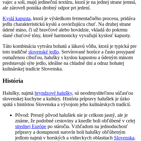
vajec a soli, majú jedinečnú textúru, ktorá je na jednej strane jemná,
ale zároveň ponúka drobný odpor pri jedení.
Kyslá kapusta
, ktorá je výsledkom fermentačného procesu, pridáva
jedlu charakteristickú kyslú a osviežujúcu chuť. Na druhej strane
údené mäso, či už bravčové alebo hovädzie, vkladá do pokrmu
slané chuťové tóny, ktoré harmonicky vyvažujú kyslosť kapusty.
Táto kombinácia vytvára bohatú a lákavú vôňu, ktorá je typická pre
toto tradičné
slovenské jedlo
. Servírované horúce a často posypané
osmaženou cibuľou, halušky s kyslou kapustou a údeným mäsom
predstavujú sýte jedlo, ideálne na chladné dni a odraz bohatej
kulinárskej tradície Slovenska.
História
Halušky, najmä
bryndzové halušky
, sú neodmysliteľnou súčasťou
slovenskej kuchyne a kultúry. História prípravy halušiek je úzko
spätá s históriou Slovenska a vývojom jeho kulinárskych tradícií.
Pôvod: Presný pôvod halušiek nie je celkom jasný, ale je
známe, že podobné cestoviny a knedle boli obľúbené v celej
strednej Európe
po stáročia. Vzhľadom na jednoduchosť
prípravy a dostupnosti surovín boli halušky obľúbeným
jedlom najmä v horských a vidieckych oblastiach
Slovenska
.