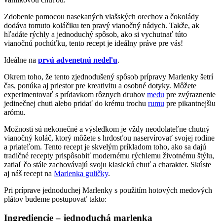
Zdobenie pomocou nasekaných vlašských orechov a čokolády
dodáva tomuto koláčiku ten pravý vianočný nádych. Takže, ak
hľadáte rýchly a jednoduchý spôsob, ako si vychutnať túto
vianočnú pochúťku, tento recept je ideálny práve pre vás!
Ideálne na
prvú advenetnú nedeľu
.
Okrem toho, že tento zjednodušený spôsob prípravy Marlenky šetrí
čas, ponúka aj priestor pre kreativitu a osobné dotyky. Môžete
experimentovať s prídavkom rôznych druhov
medu
pre zvýraznenie
jedinečnej chuti alebo pridať do krému trochu
rumu
pre pikantnejšiu
arómu.
Možnosti sú nekonečné a výsledkom je vždy neodolateľne chutný
vianočný koláč, ktorý môžete s hrdosťou naservírovať svojej rodine
a priateľom. Tento recept je skvelým príkladom toho, ako sa dajú
tradičné recepty prispôsobiť modernému rýchlemu životnému štýlu,
zatiaľ čo stále zachovávajú svoju klasickú chuť a charakter. Skúste
aj náš recept na
Marlenka guličky
.
Pri príprave jednoduchej Marlenky s použitím hotových medových
plátov budeme postupovať takto:
Ingrediencie – jednoduchá marlenka