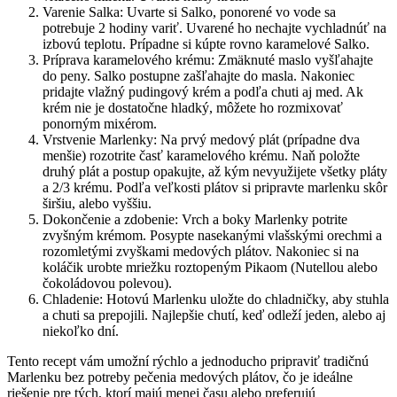
Varenie Salka: Uvarte si Salko, ponorené vo vode sa
potrebuje 2 hodiny variť. Uvarené ho nechajte vychladnúť na
izbovú teplotu. Prípadne si kúpte rovno karamelové Salko.
Príprava karamelového krému: Zmäknuté maslo vyšľahajte
do peny. Salko postupne zašľahajte do masla. Nakoniec
pridajte vlažný pudingový krém a podľa chuti aj med. Ak
krém nie je dostatočne hladký, môžete ho rozmixovať
ponorným mixérom.
Vrstvenie Marlenky: Na prvý medový plát (prípadne dva
menšie) rozotrite časť karamelového krému. Naň položte
druhý plát a postup opakujte, až kým nevyužijete všetky pláty
a 2/3 krému. Podľa veľkosti plátov si pripravte marlenku skôr
širšiu, alebo vyššiu.
Dokončenie a zdobenie: Vrch a boky Marlenky potrite
zvyšným krémom. Posypte nasekanými vlašskými orechmi a
rozomletými zvyškami medových plátov. Nakoniec si na
koláčik urobte mriežku roztopeným Pikaom (Nutellou alebo
čokoládovou polevou).
Chladenie: Hotovú Marlenku uložte do chladničky, aby stuhla
a chuti sa prepojili. Najlepšie chutí, keď odleží jeden, alebo aj
niekoľko dní.
Tento recept vám umožní rýchlo a jednoducho pripraviť tradičnú
Marlenku bez potreby pečenia medových plátov, čo je ideálne
riešenie pre tých, ktorí majú menej času alebo preferujú