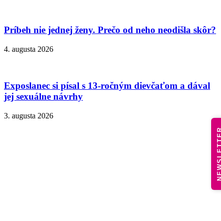
Príbeh nie jednej ženy. Prečo od neho neodišla skôr?
4. augusta 2026
Exposlanec si písal s 13-ročným dievčaťom a dával
jej sexuálne návrhy
3. augusta 2026
NEWSLE