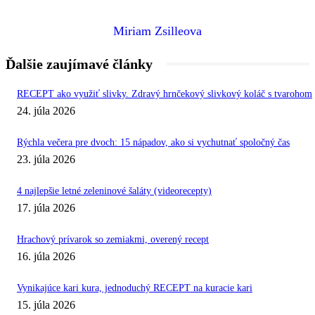
Miriam Zsilleova
Ďalšie zaujímavé články
RECEPT ako využiť slivky. Zdravý hrnčekový slivkový koláč s tvarohom
24. júla 2026
Rýchla večera pre dvoch: 15 nápadov, ako si vychutnať spoločný čas
23. júla 2026
4 najlepšie letné zeleninové šaláty (videorecepty)
17. júla 2026
Hrachový prívarok so zemiakmi, overený recept
16. júla 2026
Vynikajúce kari kura, jednoduchý RECEPT na kuracie kari
15. júla 2026