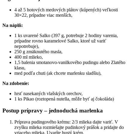
4 až 5 hotových medových plátov (kúpených) veľkosti
30×22, prípadne viac menších,
Na náplň:
1 ks uvarené Salko (397 g, potrebuje 2 hodiny varenia,
prípadne rovno karamelové Salko, ktoré už variť
nepotrebuje),
250 g zmäknutého masla,
400 ml mlieko,
1,5 balenia smotanovo-vanilkového pudingu alebo Zlatého
klasu,
med podľa chuti (ak chcete marlenku sladšiu),
Na zdobenie:
hrsť nasekaných vlašských orechov,
1 ks Pikao (roztopená nutella, môže byť aj čokoláda)
Postup prípravy – jednoduchá marlenka
Príprava pudingového krému: 2/3 mlieka dajte variť. V
zvyšku mlieka rozmiešajte pudinkový prášok a pridajte do
vriaceho mlieka. Uvaríte hustý krém.