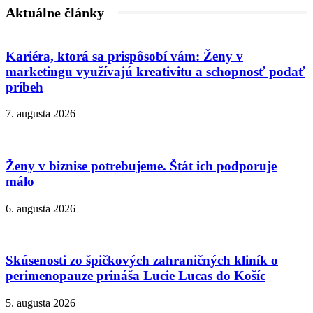
Aktuálne články
Kariéra, ktorá sa prispôsobí vám: Ženy v
marketingu využívajú kreativitu a schopnosť podať
príbeh
7. augusta 2026
Ženy v biznise potrebujeme. Štát ich podporuje
málo
6. augusta 2026
Skúsenosti zo špičkových zahraničných kliník o
perimenopauze prináša Lucie Lucas do Košíc
5. augusta 2026