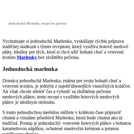
Jednoduchá Marlenka, recept bez pečenia
Vychutnajte si jednoduchú Marlenku, vyskúšajte rýchlu prípravu
tradičnej sladkosti s týmto receptom, ktorý využíva hotové medové
pláty. Ideálny pre tých, ktorí si chcú užiť bohatú chuť a vrstvenú
textúru
Marlenky
bez zložitého pečenia.
Jednoduchá marlenka
Domáca jednoduchá Marlenka, známa pre svoju bohatú chuť a
vrstvenú textúru, je jedným z najobľúbenejších vianočných koláčov.
Ak však chcete ušetriť čas a vyhnúť sa zložitému pečeniu
medových plátov, tento recept s využitím hotových medových
plátov je ideálnym riešením.
S touto jednoduchou metódou môžete v krátkom čase pripraviť
chutnú a vizuálne pôsobivú Marlenku, ktorá bude chutná ako tá
tradičná. Postup je jednoduchý: vrstvenie hotových plátov s bohatou
karamelovou náplňou, ochutené maslovým krémom a jemnou
vanilkovou chuťou.