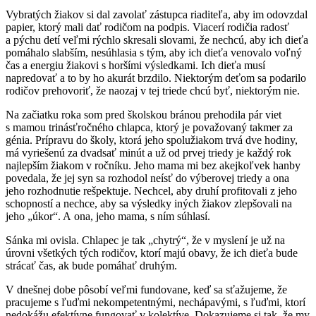
Vybratých žiakov si dal zavolať zástupca riaditeľa, aby im odovzdal
papier, ktorý mali dať rodičom na podpis. Viacerí rodičia radosť
a pýchu detí veľmi rýchlo skresali slovami, že nechcú, aby ich dieťa
pomáhalo slabším, nesúhlasia s tým, aby ich dieťa venovalo voľný
čas a energiu žiakovi s horšími výsledkami. Ich dieťa musí
napredovať a to by ho akurát brzdilo. Niektorým deťom sa podarilo
rodičov prehovoriť, že naozaj v tej triede chcú byť, niektorým nie.
Na začiatku roka som pred školskou bránou prehodila pár viet
s mamou trinásťročného chlapca, ktorý je považovaný takmer za
génia. Prípravu do školy, ktorá jeho spolužiakom trvá dve hodiny,
má vyriešenú za dvadsať minút a už od prvej triedy je každý rok
najlepším žiakom v ročníku. Jeho mama mi bez akejkoľvek hanby
povedala, že jej syn sa rozhodol neísť do výberovej triedy a ona
jeho rozhodnutie rešpektuje. Nechcel, aby druhí profitovali z jeho
schopností a nechce, aby sa výsledky iných žiakov zlepšovali na
jeho „úkor“. A ona, jeho mama, s ním súhlasí.
Sánka mi ovisla. Chlapec je tak „chytrý“, že v myslení je už na
úrovni všetkých tých rodičov, ktorí majú obavy, že ich dieťa bude
strácať čas, ak bude pomáhať druhým.
V dnešnej dobe pôsobí veľmi fundovane, keď sa sťažujeme, že
pracujeme s ľuďmi nekompetentnými, nechápavými, s ľuďmi, ktorí
nedokážu efektívne fungovať v kolektíve. Dokazujeme si tak, že my