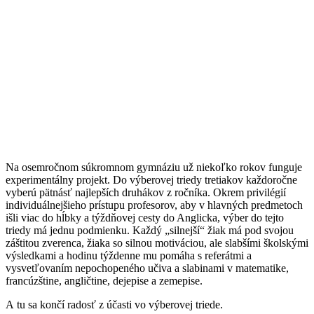
Na osemročnom súkromnom gymnáziu už niekoľko rokov funguje
experimentálny projekt. Do výberovej triedy tretiakov každoročne
vyberú pätnásť najlepších druhákov z ročníka. Okrem privilégií
individuálnejšieho prístupu profesorov, aby v hlavných predmetoch
išli viac do hĺbky a týždňovej cesty do Anglicka, výber do tejto
triedy má jednu podmienku. Každý „silnejší“ žiak má pod svojou
záštitou zverenca, žiaka so silnou motiváciou, ale slabšími školskými
výsledkami a hodinu týždenne mu pomáha s referátmi a
vysvetľovaním nepochopeného učiva a slabinami v matematike,
francúzštine, angličtine, dejepise a zemepise.
A tu sa končí radosť z účasti vo výberovej triede.