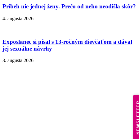
Príbeh nie jednej ženy. Prečo od neho neodišla skôr?
4. augusta 2026
Exposlanec si písal s 13-ročným dievčaťom a dával
jej sexuálne návrhy
3. augusta 2026
NEWSLE