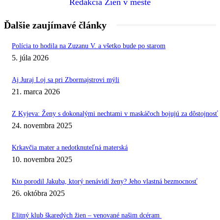
Redakcia Žien v meste
Ďalšie zaujímavé články
Polícia to hodila na Zuzanu V. a všetko bude po starom
5. júla 2026
Aj Juraj Loj sa pri Zbormajstrovi mýli
21. marca 2026
Z Kyjeva: Ženy s dokonalými nechtami v maskáčoch bojujú za dôstojnosť
24. novembra 2025
Krkavčia mater a nedotknuteľná materská
10. novembra 2025
Kto porodil Jakuba, ktorý nenávidí ženy? Jeho vlastná bezmocnosť
26. októbra 2025
Elitný klub škaredých žien – venované našim dcéram