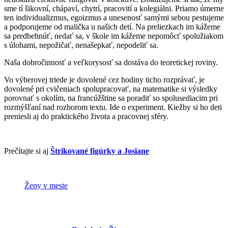
sme tí šikovní, chápaví, chytrí, pracovití a kolegiálni. Priamo úmerne
ten individualizmus, egoizmus a unesenosť samými sebou pestujeme
a podporujeme od malička u našich detí. Na preliezkach im kážeme
sa predbehnúť, nedať sa, v škole im kážeme nepomôcť spolužiakom
s úlohami, nepožičať, nenašepkať, nepodeliť sa.
Naša dobročinnosť a veľkorysosť sa dostáva do teoretickej roviny.
Vo výberovej triede je dovolené cez hodiny ticho rozprávať, je
dovolené pri cvičeniach spolupracovať, na matematike si výsledky
porovnať s okolím, na francúžštine sa poradiť so spolusediacim pri
rozmýšľaní nad rozborom textu. Ide o experiment. Kiežby si ho deti
preniesli aj do praktického života a pracovnej sféry.
Prečítajte si aj
Štrikované figúrky a Josiane
Ženy v meste