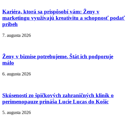
Kariéra, ktorá sa prispôsobí vám: Ženy v
marketingu využívajú kreativitu a schopnosť podať
príbeh
7. augusta 2026
Ženy v biznise potrebujeme. Štát ich podporuje
málo
6. augusta 2026
Skúsenosti zo špičkových zahraničných kliník o
perimenopauze prináša Lucie Lucas do Košíc
5. augusta 2026