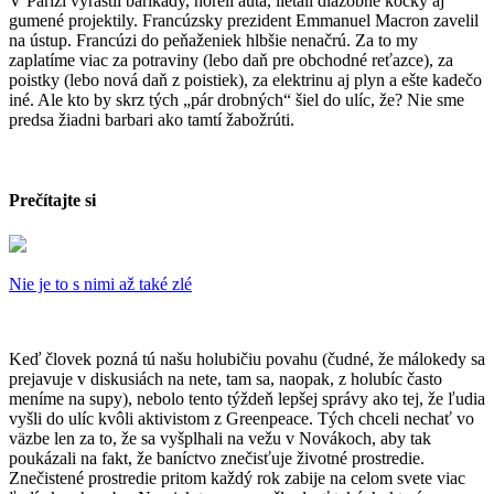
V Paríži vyrástli barikády, horeli autá, lietali dlažobné kocky aj
gumené projektily. Francúzsky prezident
Emmanuel Macron zavelil
na ústup. Francúzi do peňaženiek hlbšie nenačrú. Za to my
zaplatíme viac za potraviny (lebo daň pre obchodné reťazce), za
poistky (lebo nová daň z poistiek), za elektrinu aj plyn a ešte kadečo
iné. Ale kto by skrz tých „pár drobných“ šiel do ulíc, že? Nie sme
predsa žiadni barbari ako tamtí žabožrúti.
Prečítajte si
Nie je to s nimi až také zlé
Keď človek pozná tú našu holubičiu povahu (čudné, že málokedy sa
prejavuje v diskusiách na nete, tam sa, naopak, z holubíc často
meníme na supy), nebolo tento týždeň lepšej správy ako tej, že ľudia
vyšli do ulíc kvôli aktivistom z Greenpeace. Tých chceli nechať vo
väzbe len za to, že sa vyšplhali na vežu v Novákoch, aby tak
poukázali na fakt, že baníctvo znečisťuje životné prostredie.
Znečistené prostredie pritom každý rok zabije na celom svete viac