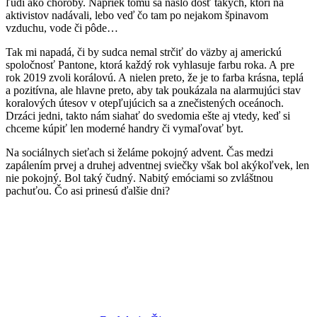
ľudí ako choroby. Napriek tomu sa našlo dosť takých, ktorí na
aktivistov nadávali, lebo veď čo tam po nejakom špinavom
vzduchu, vode či pôde…
Tak mi napadá, či by sudca nemal strčiť do väzby aj americkú
spoločnosť Pantone, ktorá každý rok vyhlasuje farbu roka. A pre
rok 2019 zvoli korálovú. A nielen preto, že je to farba krásna, teplá
a pozitívna, ale hlavne preto, aby tak poukázala na alarmujúci stav
koralových útesov v otepľujúcich sa a znečistených oceánoch.
Drzáci jedni, takto nám siahať do svedomia ešte aj vtedy, keď si
chceme kúpiť len moderné handry či vymaľovať byt.
Na sociálnych sieťach si želáme pokojný advent. Čas medzi
zapálením prvej a druhej adventnej sviečky však bol akýkoľvek, len
nie pokojný. Bol taký čudný. Nabitý emóciami so zvláštnou
pachuťou. Čo asi prinesú ďalšie dni?