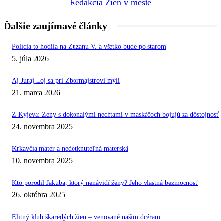
Redakcia Žien v meste
Ďalšie zaujímavé články
Polícia to hodila na Zuzanu V. a všetko bude po starom
5. júla 2026
Aj Juraj Loj sa pri Zbormajstrovi mýli
21. marca 2026
Z Kyjeva: Ženy s dokonalými nechtami v maskáčoch bojujú za dôstojnosť
24. novembra 2025
Krkavčia mater a nedotknuteľná materská
10. novembra 2025
Kto porodil Jakuba, ktorý nenávidí ženy? Jeho vlastná bezmocnosť
26. októbra 2025
Elitný klub škaredých žien – venované našim dcéram