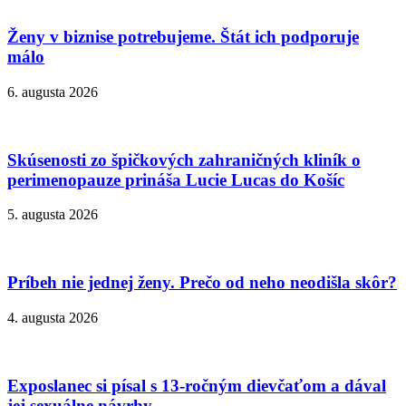
Ženy v biznise potrebujeme. Štát ich podporuje
málo
6. augusta 2026
Skúsenosti zo špičkových zahraničných kliník o
perimenopauze prináša Lucie Lucas do Košíc
5. augusta 2026
Príbeh nie jednej ženy. Prečo od neho neodišla skôr?
4. augusta 2026
Exposlanec si písal s 13-ročným dievčaťom a dával
jej sexuálne návrhy