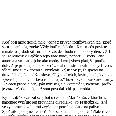
Keď boli moje decká malé, jedna z prvých rodičovských rád, ktoré
som si prečítala, znela: Vždy buďte dôslední! Keď niečo poviete,
musíte to aj dodržať, inak si z vás deti budú robiť dobrý deň… Zdá
sa, že Miroslav Lajčák o tejto rade nikdy nepočul. Škoda. Jeho
autorita a vnímanie jeho ako osoby, ktorej slovo platí, šli prudko
dole. A je pritom jedno, že keď zostal ministrom zahraničných vecí,
všetci sme si tak trochu aj vydýchli. Výsledok je, že spadol na
úroveň ľudí, čo nedržia slovo. Ohýbateľných, lavírujúcich, kvetnato
vysvetľujúcich… „Slovo robí chlapa,“ hovorievali naše staré mamy.
A vedeli prečo. Sorry, pán minister, ale kvetnaté vysvetlenia, prečo
je zrazu všetko inak, než som povedal, chlapa nerobia…
Kým Lajčák zvádzal svoj boj o cestu do Marrákešu, z ktorého sa
nakoniec vykľulo len provinčné divadielko, vo Francúzsku „žlté
vesty“ protestovali proti zvýšeniu spotrebnej dane na palivo.
Spočiatku pokojné demonštrácie sa zmenili na pouličné šialenstvo.