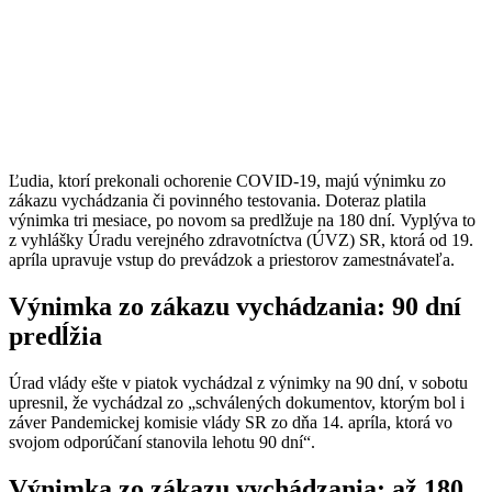
Ľudia, ktorí prekonali ochorenie COVID-19, majú výnimku zo
zákazu vychádzania či povinného testovania. Doteraz platila
výnimka tri mesiace, po novom sa predlžuje na 180 dní. Vyplýva to
z vyhlášky Úradu verejného zdravotníctva (ÚVZ) SR, ktorá od 19.
apríla upravuje vstup do prevádzok a priestorov zamestnávateľa.
Výnimka zo zákazu vychádzania: 90 dní
predĺžia
Úrad vlády ešte v piatok vychádzal z výnimky na 90 dní, v sobotu
upresnil, že vychádzal zo „schválených dokumentov, ktorým bol i
záver Pandemickej komisie vlády SR zo dňa 14. apríla, ktorá vo
svojom odporúčaní stanovila lehotu 90 dní“.
Výnimka zo zákazu vychádzania: až 180