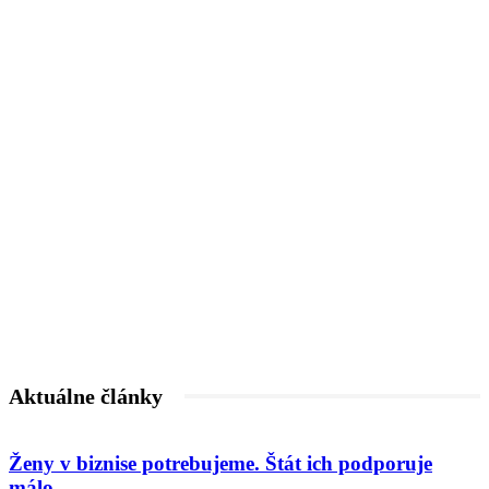
Aktuálne články
Ženy v biznise potrebujeme. Štát ich podporuje
málo