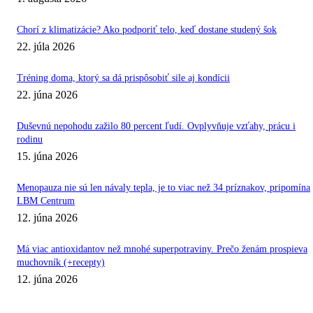
Chorí z klimatizácie? Ako podporiť telo, keď dostane studený šok
22. júla 2026
Tréning doma, ktorý sa dá prispôsobiť sile aj kondícii
22. júna 2026
Duševnú nepohodu zažilo 80 percent ľudí. Ovplyvňuje vzťahy, prácu i
rodinu
15. júna 2026
Menopauza nie sú len návaly tepla, je to viac než 34 príznakov, pripomína
LBM Centrum
12. júna 2026
Má viac antioxidantov než mnohé superpotraviny. Prečo ženám prospieva
muchovník (+recepty)
12. júna 2026