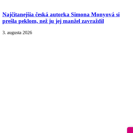
Najčítanejšia česká autorka Simona Monyová si
prešla peklom, než ju jej manžel zavraždil
3. augusta 2026