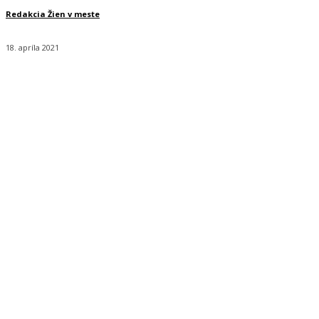
Redakcia Žien v meste
18. apríla 2021