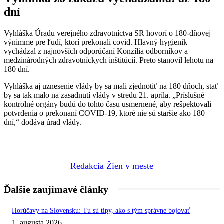
dní
Vyhláška Úradu verejného zdravotníctva SR hovorí o 180-dňovej
výnimme pre ľudí, ktorí prekonali covid. Hlavný hygienik
vychádzal z najnovších odporúčaní Konzília odborníkov a
medzinárodných zdravotníckych inštitúcií. Preto stanovil lehotu na
180 dní.
Vyhláška aj uznesenie vlády by sa mali zjednotiť na 180 dňoch, stať
by sa tak malo na zasadnutí vlády v stredu 21. apríla. „Príslušné
kontrolné orgány budú do tohto času usmernené, aby rešpektovali
potvrdenia o prekonaní COVID-19, ktoré nie sú staršie ako 180
dní,“ dodáva úrad vlády.
Redakcia Žien v meste
Ďalšie zaujímavé články
Horúčavy na Slovensku: Tu sú tipy, ako s tým správne bojovať
1. augusta 2026