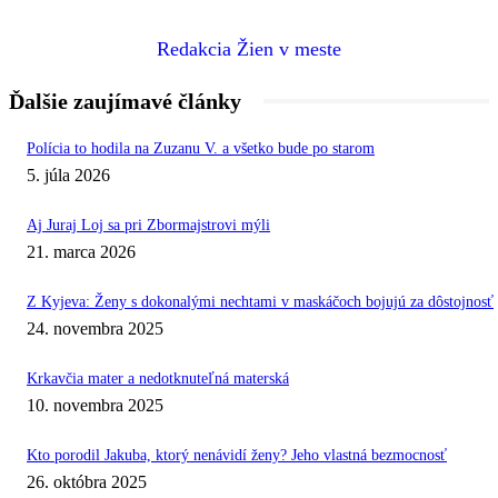
Redakcia Žien v meste
Ďalšie zaujímavé články
Polícia to hodila na Zuzanu V. a všetko bude po starom
5. júla 2026
Aj Juraj Loj sa pri Zbormajstrovi mýli
21. marca 2026
Z Kyjeva: Ženy s dokonalými nechtami v maskáčoch bojujú za dôstojnosť
24. novembra 2025
Krkavčia mater a nedotknuteľná materská
10. novembra 2025
Kto porodil Jakuba, ktorý nenávidí ženy? Jeho vlastná bezmocnosť
26. októbra 2025