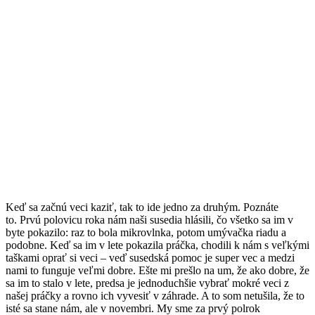
Keď sa začnú veci kaziť, tak to ide jedno za druhým. Poznáte
to. Prvú polovicu roka nám naši susedia hlásili, čo všetko sa im v
byte pokazilo: raz to bola mikrovlnka, potom umývačka riadu a
podobne. Keď sa im v lete pokazila práčka, chodili k nám s veľkými
taškami oprať si veci – veď susedská pomoc je super vec a medzi
nami to funguje veľmi dobre. Ešte mi prešlo na um, že ako dobre, že
sa im to stalo v lete, predsa je jednoduchšie vybrať mokré veci z
našej práčky a rovno ich vyvesiť v záhrade. A to som netušila, že to
isté sa stane nám, ale v novembri. My sme za prvý polrok