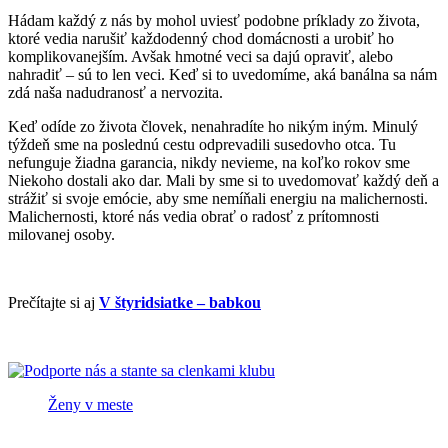
Hádam každý z nás by mohol uviesť podobne príklady zo života,
ktoré vedia narušiť každodenný chod domácnosti a urobiť ho
komplikovanejším. Avšak hmotné veci sa dajú opraviť, alebo
nahradiť – sú to len veci. Keď si to uvedomíme, aká banálna sa nám
zdá naša nadudranosť a nervozita.
Keď odíde zo života človek, nenahradíte ho nikým iným. Minulý
týždeň sme na poslednú cestu odprevadili susedovho otca. Tu
nefunguje žiadna garancia, nikdy nevieme, na koľko rokov sme
Niekoho dostali ako dar. Mali by sme si to uvedomovať každý deň a
strážiť si svoje emócie, aby sme nemíňali energiu na malichernosti.
Malichernosti, ktoré nás vedia obrať o radosť z prítomnosti
milovanej osoby.
Prečítajte si aj
V štyridsiatke – babkou
Ženy v meste