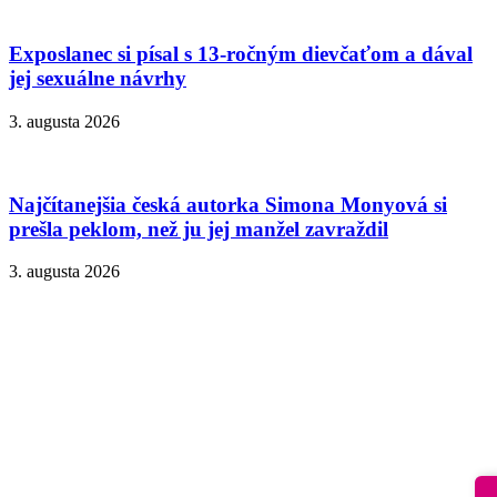
Exposlanec si písal s 13-ročným dievčaťom a dával
jej sexuálne návrhy
3. augusta 2026
Najčítanejšia česká autorka Simona Monyová si
prešla peklom, než ju jej manžel zavraždil
3. augusta 2026