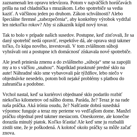
zaznamenali len opravu televízora. Potom v najväčších horúčavách
prišla na rad chladnička s mrazákom. Lebo spotrebiče sa vedia
kaziť. A väčšinou jeden po druhom. Zákon schválnosti? Alebo
špeciálne firemné „zabezpečenia“, aby konkrétny výrobok vydržal
len niekoľko rokov? Aby si zákazník kúpil nový tovar.
Tak to bolo v prípade našich susedov. Postupne, keď zisťovali, že sa
daný spotrebič nedá opraviť, respektíve dá, ale oprava stoji takmer
toľko, čo kúpa nového, investovali. V tom zvláštnom súboji
vyhrávali oni a postupne ich domácnosť získavala nové spotrebiče.
Ale jeseň priniesla zmenu a do zvláštneho „súboja“ sme sa zapojili
my a to s väčšou „snahou“. Napríklad prasknuté predné sklo na
aute! Náhradné sklo sme vybavovali pár týždňov, lebo niečo v
objednávke nesedelo, potom boli nejaké problémy s platbou do
zahraničia a podobne.
Vrchol nastal, keď sa kuriérovi objednané sklo podarilo rozbiť
niekoľko kilometrov od nášho domu. Paráda, že? Teraz je na rade
naša práčka. Aká irónia osudu, že? Našťastie dobrá susedská
výpomoc funguje a teraz my perieme vo vedľajšom dome. Manžel
práčku objednal pred takmer mesiacom. Oneskorene, ale konečne
dorazila minulý piatok. Koľko šťastia! Ale keď sme ju rozbalili
zistili sme, že je poškodená. A kolotoč okolo práčky sa môže začať
znova.