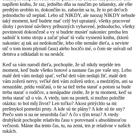
napíšem knihu, že raz, jedného dňa sa naučím po taliansky, ale ešte
predtým urobím to, dokončím to, zabavím sa tu, že to pri deťoch
jednoducho už neplatí. Lebo už NIKDY, ale naozaj NIKDY nebude
taký moment, keď budete mať celý byt uprataný, všetky pracovné
úlohy i povinné návštevy príbuzných vybavené, jednoducho, všetky
povinnosti dokončené a vy si budete musieť nakoniec predsa len
sadnúť k tomu stroju a začať písať tú vašu vysnenú knihu, (ktorú
nakoniec aj tak asi nedokončíte, lebo ešte nemáte dieťa, a neviete
nič o tom inom plynutí času) alebo hocičo iné, o čom ste snívali od
detstva a odkladali to na neskôr.
Keď sa vám narodí dieťa, pochopíte, že už nikdy nepríde ten
moment, keď bude všetko hotové a nastane čas pre vaše sny. Lebo
malé deti vám nedajú spať, veľké deti vám nedajú žiť, malé deti
vám zožerú nervy, veľké deti vám zožerú srdce, a medzitým, ani sa
nenazdáte, prídu vnúčatá, o tie sa tiež treba starať a potom sa bude
treba starať o rodičov, a nenápadne zistíte, že je tu moment, keď sa
treba starať už o vás. A vtedy, tam na posteli, si možno položíte
otázku: to bol môj život? Len toľko? Akosi prirýchlo sa mi
prešmykol pomedzi prsty. A kde sú tie plány? A kde sú tie sny?
Prečo som si na ne neurobila čas? A čo s tým teraz? A vtedy
druhýkrát pochopíte relativitu času v porovnaní s absolútnosťou
večnosti. Máme iba tento čas, tu, na zemi, ten je relatívne v našich
rukách.