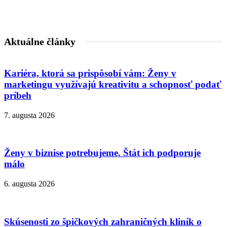
Aktuálne články
Kariéra, ktorá sa prispôsobí vám: Ženy v
marketingu využívajú kreativitu a schopnosť podať
príbeh
7. augusta 2026
Ženy v biznise potrebujeme. Štát ich podporuje
málo
6. augusta 2026
Skúsenosti zo špičkových zahraničných kliník o