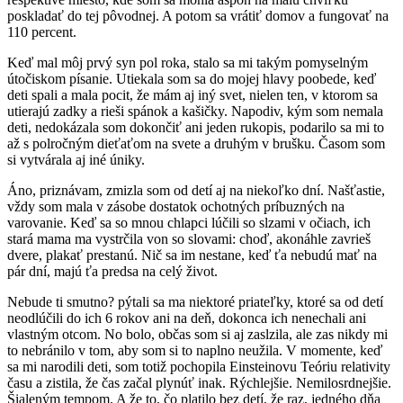
poskladať do tej pôvodnej. A potom sa vrátiť domov a fungovať na
110 percent.
Keď mal môj prvý syn pol roka, stalo sa mi takým pomyselným
útočiskom písanie. Utiekala som sa do mojej hlavy poobede, keď
deti spali a mala pocit, že mám aj iný svet, nielen ten, v ktorom sa
utierajú zadky a rieši spánok a kašičky. Napodiv, kým som nemala
deti, nedokázala som dokončiť ani jeden rukopis, podarilo sa mi to
až s polročným dieťaťom na svete a druhým v brušku. Časom som
si vytvárala aj iné úniky.
Áno, priznávam, zmizla som od detí aj na niekoľko dní. Našťastie,
vždy som mala v zásobe dostatok ochotných príbuzných na
varovanie. Keď sa so mnou chlapci lúčili so slzami v očiach, ich
stará mama ma vystrčila von so slovami: choď, akonáhle zavrieš
dvere, plakať prestanú. Nič sa im nestane, keď ťa nebudú mať na
pár dní, majú ťa predsa na celý život.
Nebude ti smutno? pýtali sa ma niektoré priateľky, ktoré sa od detí
neodlúčili do ich 6 rokov ani na deň, dokonca ich nenechali ani
vlastným otcom. No bolo, občas som si aj zaslzila, ale zas nikdy mi
to nebránilo v tom, aby som si to naplno neužila. V momente, keď
sa mi narodili deti, som totiž pochopila Einsteinovu Teóriu relativity
času a zistila, že čas začal plynúť inak. Rýchlejšie. Nemilosrdnejšie.
Šialeným tempom. A že to, čo platilo bez detí, že raz, jedného dňa