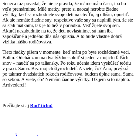
Seneca raz povedal, že nie je pravda, že máme málo času, iba ho
veľa premárnime. Milé matky, preto si naozaj nerobte žiadne
výčitky, keď sa rozhodnete svoje deti na chvíľu, aj dlhšiu, opustiť.
Ak ale nemáte žiadne sny, respektíve vaše sny sa naplnili tým, že ste
sa stali matkami, tak je to tiež v poriadku. Veď žijete svoj sen.
Akurát nezabudnite na to, že deti nevlastníme, sú nám iba
zapožičané a jedného dňa nás opustia. A to bude vlastne dobrá
vizitka nášho rodičovstva.
Tieto riadky píšem v momente, keď mám po byte rozhádzané veci.
Balím. Odchádzam na dva týždne splniť si jeden z mojich ďalších
snov – naučiť sa po taliansky. Po roku učenia idem vyskúšať teóriu
v praxi. Sama. Bez mojich štyroch detí. A viete, čo? Áno, prvýkrát
po takmer dvadsiatich rokoch rodičovstva, budem úplne sama. Sama
so sebou. A viete, čo? Nemám žiadne výčitky. Užijem si to naplno.
Arrivederci!
Prečítajte si aj
Buď ticho!