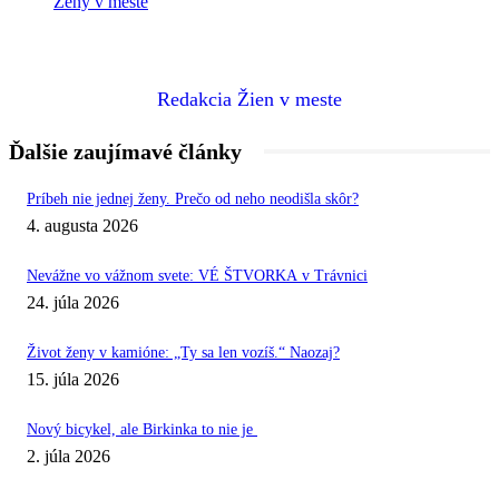
Ženy v meste
Redakcia Žien v meste
Ďalšie zaujímavé články
Príbeh nie jednej ženy. Prečo od neho neodišla skôr?
4. augusta 2026
Nevážne vo vážnom svete: VÉ ŠTVORKA v Trávnici
24. júla 2026
Život ženy v kamióne: „Ty sa len vozíš.“ Naozaj?
15. júla 2026
Nový bicykel, ale Birkinka to nie je
2. júla 2026