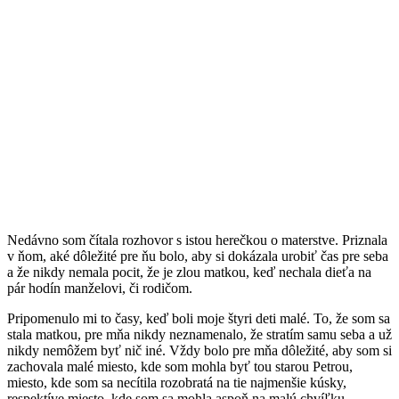
Nedávno som čítala rozhovor s istou herečkou o materstve. Priznala
v ňom, aké dôležité pre ňu bolo, aby si dokázala urobiť čas pre seba
a že nikdy nemala pocit, že je zlou matkou, keď nechala dieťa na
pár hodín manželovi, či rodičom.
Pripomenulo mi to časy, keď boli moje štyri deti malé. To, že som sa
stala matkou, pre mňa nikdy neznamenalo, že stratím samu seba a už
nikdy nemôžem byť nič iné. Vždy bolo pre mňa dôležité, aby som si
zachovala malé miesto, kde som mohla byť tou starou Petrou,
miesto, kde som sa necítila rozobratá na tie najmenšie kúsky,
respektíve miesto, kde som sa mohla aspoň na malú chvíľku