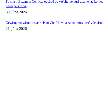
Po smrti Zuzany z Gelnice: odchod zo vzťahu nemusí znamenať koniec
nebezpečenstva
30. júna 2026
Nevážne vo vážnom svete: Pani Cicifrková a zadná miestnosť v lekárni
21. júna 2026