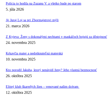
Polícia to hodila na Zuzanu V. a všetko bude po starom
5. júla 2026
Aj Juraj Loj sa pri Zbormajstrovi mýli
21. marca 2026
Z Kyjeva: Ženy s dokonalými nechtami v maskáčoch bojujú za dôstojnosť
24. novembra 2025
Krkavčia mater a nedotknuteľná materská
10. novembra 2025
Kto porodil Jakuba, ktorý nenávidí ženy? Jeho vlastná bezmocnosť
26. októbra 2025
Elitný klub škaredých žien – venované našim dcéram
12. októbra 2025