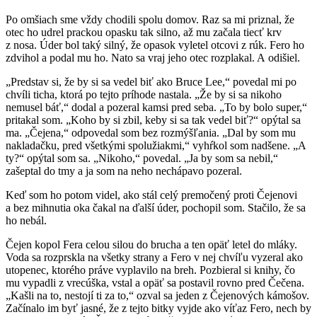
Po omšiach sme vždy chodili spolu domov. Raz sa mi priznal, že
otec ho udrel prackou opasku tak silno, až mu začala tiecť krv
z nosa. Úder bol taký silný, že opasok vyletel otcovi z rúk. Fero ho
zdvihol a podal mu ho. Nato sa vraj jeho otec rozplakal. A odišiel.
„Predstav si, že by si sa vedel biť ako Bruce Lee,“ povedal mi po
chvíli ticha, ktorá po tejto príhode nastala. „Že by si sa nikoho
nemusel báť,“ dodal a pozeral kamsi pred seba. „To by bolo super,“
pritakal som. „Koho by si zbil, keby si sa tak vedel biť?“ opýtal sa
ma. „Čejena,“ odpovedal som bez rozmýšľania. „Dal by som mu
nakladačku, pred všetkými spolužiakmi,“ vyhŕkol som nadšene. „A
ty?“ opýtal som sa. „Nikoho,“ povedal. „Ja by som sa nebil,“
zašeptal do tmy a ja som na neho nechápavo pozeral.
Keď som ho potom videl, ako stál celý premočený proti Čejenovi
a bez mihnutia oka čakal na ďalší úder, pochopil som. Stačilo, že sa
ho nebál.
Čejen kopol Fera celou silou do brucha a ten opäť letel do mláky.
Voda sa rozprskla na všetky strany a Fero v nej chvíľu vyzeral ako
utopenec, ktorého práve vyplavilo na breh. Pozbieral si knihy, čo
mu vypadli z vrecúška, vstal a opäť sa postavil rovno pred Čečena.
„Kašli na to, nestojí ti za to,“ ozval sa jeden z Čejenových kámošov.
Začínalo im byť jasné, že z tejto bitky vyjde ako víťaz Fero, nech by