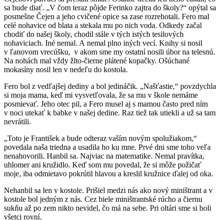
sa bude diať. „V čom teraz pôjde Ferinko zajtra do školy?“ opýtal sa
posmešne Čejen a jeho cvičené opice sa zase rozrehotali. Fero mal
celé nohavice od blata a stekala mu po nich voda. Odkedy začal
chodiť do našej školy, chodil stále v tých istých tesilových
nohaviciach. Iné nemal. A nemal plno iných vecí. Knihy si nosil
v ľanovom vrecúšku, v akom sme my ostatní nosili úbor na telesnú.
Na nohách mal vždy žlto-čierne plátené kopačky. Ošúchané
mokasíny nosil len v nedeľu do kostola.
Fero bol z vedľajšej dediny a bol jedináčik. „Našťastie,“ povzdychla
si moja mama, keď mi vysvetľovala, že sa mu v škole nemáme
posmievať. Jeho otec pil, a Fero musel aj s mamou často pred ním
v noci utekať k babke v našej dedine. Raz tiež tak utiekli a už sa tam
nevrátili.
„Toto je František a bude odteraz vaším novým spolužiakom,“
povedala naša triedna a usadila ho ku mne. Prvé dni sme toho veľa
nenahovorili. Hanbil sa. Najviac na matematike. Nemal pravítka,
uhlomer ani kružidlo. Keď som mu povedal, že si môže požičať
moje, iba odmietavo pokrútil hlavou a kreslil kružnice ďalej od oka.
Nehanbil sa len v kostole. Prišiel medzi nás ako nový miništrant a v
kostole bol jedným z nás. Cez biele miništrantské rúcho a čiernu
sukňu až po zem nikto nevidel, čo má na sebe. Pri oltári sme si boli
všetci rovní.