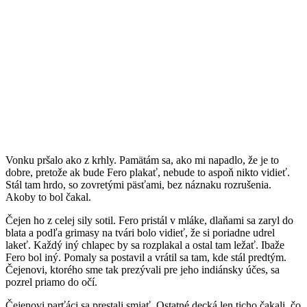
Vonku pršalo ako z krhly. Pamätám sa, ako mi napadlo, že je to
dobre, pretože ak bude Fero plakať, nebude to aspoň nikto vidieť.
Stál tam hrdo, so zovretými päsťami, bez náznaku rozrušenia.
Akoby to bol čakal.
Čejen ho z celej sily sotil. Fero pristál v mláke, dlaňami sa zaryl do
blata a podľa grimasy na tvári bolo vidieť, že si poriadne udrel
lakeť. Každý iný chlapec by sa rozplakal a ostal tam ležať. Ibaže
Fero bol iný. Pomaly sa postavil a vrátil sa tam, kde stál predtým.
Čejenovi, ktorého sme tak prezývali pre jeho indiánsky účes, sa
pozrel priamo do očí.
Čejenovi parťáci sa prestali smiať. Ostatné decká len ticho čakali, čo