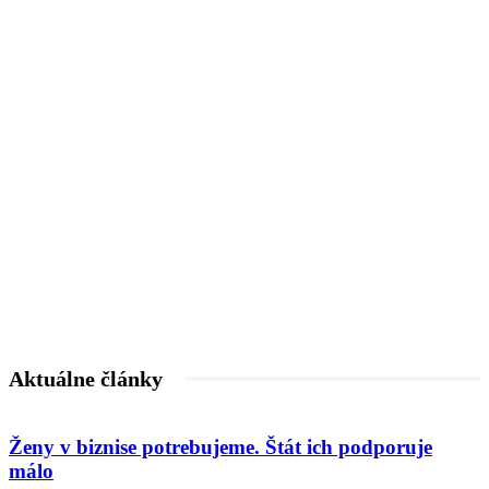
Aktuálne články
Ženy v biznise potrebujeme. Štát ich podporuje
málo