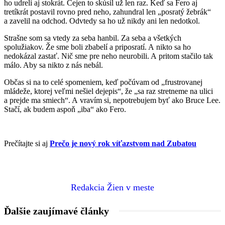
ho udreli aj stokrát. Čejen to skúsil už len raz. Keď sa Fero aj
tretíkrát postavil rovno pred neho, zahundral len „posratý žebrák“
a zavelil na odchod. Odvtedy sa ho už nikdy ani len nedotkol.
Strašne som sa vtedy za seba hanbil. Za seba a všetkých
spolužiakov. Že sme boli zbabelí a priposratí. A nikto sa ho
nedokázal zastať. Nič sme pre neho neurobili. A pritom stačilo tak
málo. Aby sa nikto z nás nebál.
Občas si na to celé spomeniem, keď počúvam od „frustrovanej
mládeže, ktorej veľmi nešiel dejepis“, že „sa raz stretneme na ulici
a prejde ma smiech“. A vravím si, nepotrebujem byť ako Bruce Lee.
Stačí, ak budem aspoň „iba“ ako Fero.
Prečítajte si aj
Prečo je nový rok víťazstvom nad Zubatou
Redakcia Žien v meste
Ďalšie zaujímavé články