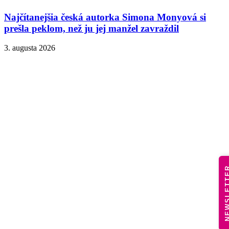
Najčítanejšia česká autorka Simona Monyová si
prešla peklom, než ju jej manžel zavraždil
3. augusta 2026
NEWSLE