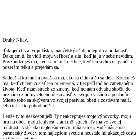
Drahý Nilay,
ďakujem ti za tvoju lásku, manželský sľub, integritu a oddanosť.
Ďakujem ti, že vidíš moju veľkosť a silu, keď ja ju v sebe nevidím.
Povzbudzuješ ma, keď sa mi nič nechce, keď len sedím na gauči a
pozerám telku a prejedám sa.
Sadneš si ku mne a pýtaš sa ma, ako sa cítim a čo sa deje. Koučuješ
ma, keď chcem zostať len priemerná, v bezpečí môjho zabehaného
života. Keď mám strach zo zmeny, keď nemám odvahu skočiť do
neznáma z pomyselného útesu a ísť za svojou vášňou a poslaním.
Miesto toho sa skrývam vo svojej pasivite, obeti a zostávam malá,
lebo tak je to pohodlnejšie.
Lenže ty to neakceptuješ! Ty neakceptuješ moje výhovorky, moju
hru na obeť, moju lenivosť a ani môj strach. Ty ma vo svojej
múdrosti vidíš ako najlepšiu verziu mňa samej. Vidíš nás a naš
partnerský život v tom najlepšom svetle a neustále mi ukazuješ cestu
za týmto svetlom.