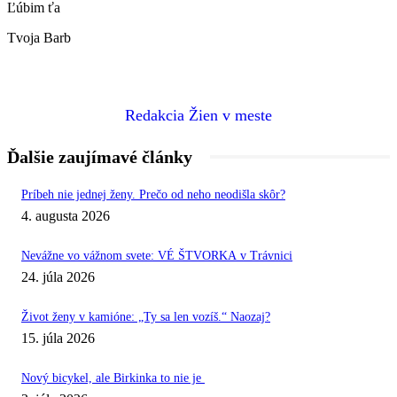
Ľúbim ťa
Tvoja Barb
Redakcia Žien v meste
Ďalšie zaujímavé články
Príbeh nie jednej ženy. Prečo od neho neodišla skôr?
4. augusta 2026
Nevážne vo vážnom svete: VÉ ŠTVORKA v Trávnici
24. júla 2026
Život ženy v kamióne: „Ty sa len vozíš.“ Naozaj?
15. júla 2026
Nový bicykel, ale Birkinka to nie je