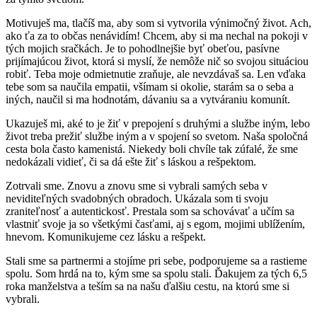
Motivuješ ma, tlačíš ma, aby som si vytvorila výnimočný život. Ach,
ako ťa za to občas nenávidím! Chcem, aby si ma nechal na pokoji v
tých mojich sračkách. Je to pohodlnejšie byť obeťou, pasívne
prijímajúcou život, ktorá si myslí, že nemôže nič so svojou situáciou
robiť. Teba moje odmietnutie zraňuje, ale nevzdávaš sa. Len vďaka
tebe som sa naučila empatii, všímam si okolie, starám sa o seba a
iných, naučil si ma hodnotám, dávaniu sa a vytváraniu komunít.
Ukazuješ mi, aké to je žiť v prepojení s druhými a službe iným, lebo
život treba prežiť službe iným a v spojení so svetom. Naša spoločná
cesta bola často kamenistá. Niekedy boli chvíle tak zúfalé, že sme
nedokázali vidieť, či sa dá ešte žiť s láskou a rešpektom.
Zotrvali sme. Znovu a znovu sme si vybrali samých seba v
neviditeľných svadobných obradoch. Ukázala som ti svoju
zraniteľnosť a autentickosť. Prestala som sa schovávať a učím sa
vlastniť svoje ja so všetkými časťami, aj s egom, mojimi ublížením,
hnevom. Komunikujeme cez lásku a rešpekt.
Stali sme sa partnermi a stojíme pri sebe, podporujeme sa a rastieme
spolu. Som hrdá na to, kým sme sa spolu stali. Ďakujem za tých 6,5
roka manželstva a teším sa na našu ďalšiu cestu, na ktorú sme si
vybrali.