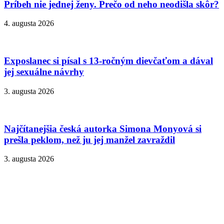
Príbeh nie jednej ženy. Prečo od neho neodišla skôr?
4. augusta 2026
Exposlanec si písal s 13-ročným dievčaťom a dával
jej sexuálne návrhy
3. augusta 2026
Najčítanejšia česká autorka Simona Monyová si
prešla peklom, než ju jej manžel zavraždil
3. augusta 2026